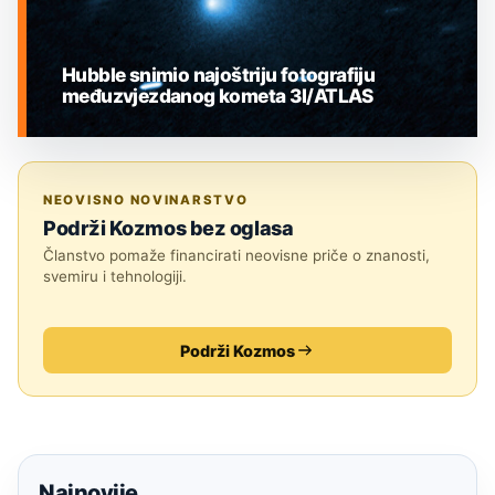
Hubble snimio najoštriju fotografiju
međuzvjezdanog kometa 3I/ATLAS
MEĐUZVJEZDANI OBJEKTI
NEOVISNO NOVINARSTVO
Podrži Kozmos bez oglasa
Članstvo pomaže financirati neovisne priče o znanosti,
svemiru i tehnologiji.
Podrži Kozmos
Najnovije