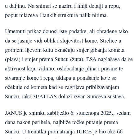
u daljinu. Na snimci se naziru i finiji detalji u repu,
poput mlazeva i tankih struktura nalik nitima.
Umetnuti prikaz donosi iste podatke, ali obrađene tako
da se jasnije vidi oblik i slojevitost kome. Strelice u
gornjem lijevom kutu označuju smjer gibanja kometa
(plava) i smjer prema Suncu (žuta). ESA naglašava da se
aktivnost koju vidimo, oslobađanje plina i prašine te
stvaranje kome i repa, uklapa u ponašanje koje se
očekuje od kometa kad se zagrijava približavanjem
Suncu, iako 3I/ATLAS dolazi izvan Sunčeva sustava.
JANUS je snimku zabilježio 6. studenoga 2025., sedam
dana nakon perihela, najbliže točke putanje prema
Suncu. U trenutku promatranja JUICE je bio oko 66