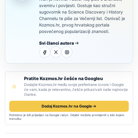
svemiru i povijesti. Gostuje kao stručni
sugovornik na Science Discovery i History
Channelu te piše za Večernji list. Osnivač je
Kozmos.hr, prvog hrvatskog portala
posvećenog popularizaciji znanosti.
Svi članci autora
Pratite Kozmos.hr češće na Googleu
Dodajte Kozmos.hr među svoje preferirane izvore i Google
će vam, kada je relevantno, češće prikazivati naše najnovije
članke.
Dodaj Kozmos.hr na Google
Potrebno je biti prijavljen na Google račun. Odabir možete promijeniti u bilo kojem
trenutku.