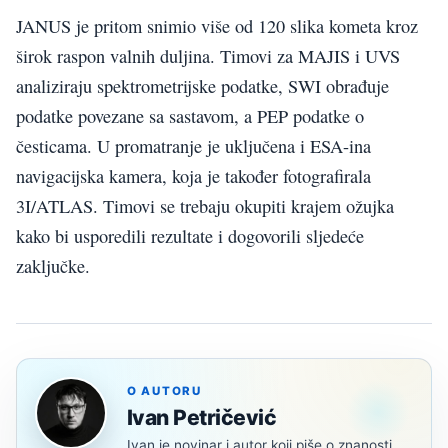
JANUS je pritom snimio više od 120 slika kometa kroz
širok raspon valnih duljina. Timovi za MAJIS i UVS
analiziraju spektrometrijske podatke, SWI obrađuje
podatke povezane sa sastavom, a PEP podatke o
česticama. U promatranje je uključena i ESA-ina
navigacijska kamera, koja je također fotografirala
3I/ATLAS. Timovi se trebaju okupiti krajem ožujka
kako bi usporedili rezultate i dogovorili sljedeće
zaključke.
O AUTORU
Ivan Petričević
Ivan je novinar i autor koji piše o znanosti,