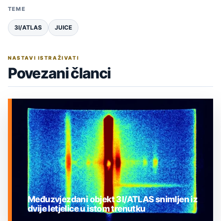
TEME
3I/ATLAS
JUICE
NASTAVI ISTRAŽIVATI
Povezani članci
Međuzvjezdani objekt 3I/ATLAS snimljen iz
dvije letjelice u istom trenutku