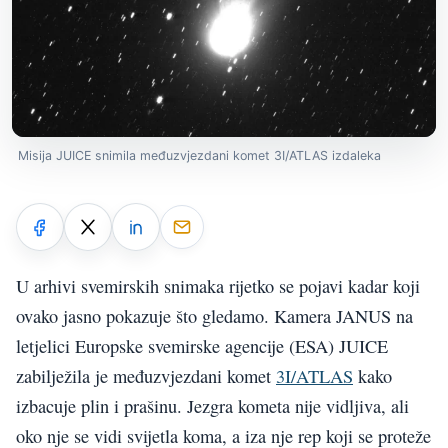
Misija JUICE snimila međuzvjezdani komet 3I/ATLAS izdaleka
U arhivi svemirskih snimaka rijetko se pojavi kadar koji
ovako jasno pokazuje što gledamo. Kamera JANUS na
letjelici Europske svemirske agencije (ESA) JUICE
zabilježila je međuzvjezdani komet
3I/ATLAS
kako
izbacuje plin i prašinu. Jezgra kometa nije vidljiva, ali
oko nje se vidi svijetla koma, a iza nje rep koji se proteže