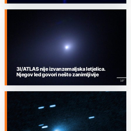
MEĐUZVJEZDANI OBJEKTI
3I/ATLAS nije izvanzemaljska letjelica.
Njegov led govori nešto zanimljivije
MEĐUZVJEZDANI OBJEKTI