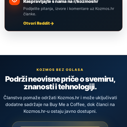
Raspravljajte s nama na r/kozmoshr
Podijelite pitanja, izvore i komentare uz Kozmos.hr
članke.
Otvori Reddit
KOZMOS BEZ OGLASA
Podrži neovisne priče o svemiru,
znanosti i tehnologiji.
Članstvo pomaže održati Kozmos.hr i može uključivati
dodatne sadržaje na Buy Me a Coffee, dok članci na
Kozmos.hr-u ostaju javno dostupni.