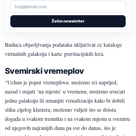
Želim newsletter
Buduća objavljivanja podataka uključivat će kataloge
virtualnih galaksija i karte gravitacijskih leća.
Svemirski vremeplov
“Uchuu je poput vremeplova: možemo ići naprijed,
nazad i stajati ‘na mjestu’ u vremenu; možemo uvećati
jednu galaksiju ili umanjiti vizualizaciju kako bi dobili
sliku cijelog klastera; možemo vidjeti što se doista
događa u svakom trenutku i na svakom mjestu u svemiru
od njegovih najranijih dana pa sve do danas, što je