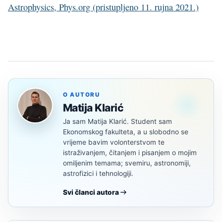
Astrophysics, Phys.org (pristupljeno 11. rujna 2021.)
O AUTORU
Matija Klarić
Ja sam Matija Klarić. Student sam
Ekonomskog fakulteta, a u slobodno se
vrijeme bavim volonterstvom te
istraživanjem, čitanjem i pisanjem o mojim
omiljenim temama; svemiru, astronomiji,
astrofizici i tehnologiji.
Svi članci autora