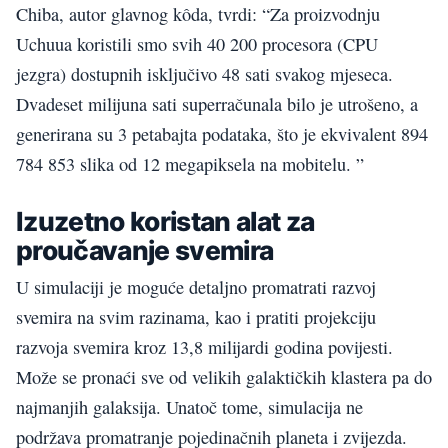
Chiba, autor glavnog kôda, tvrdi: “Za proizvodnju
Uchuua koristili smo svih 40 200 procesora (CPU
jezgra) dostupnih isključivo 48 sati svakog mjeseca.
Dvadeset milijuna sati superračunala bilo je utrošeno, a
generirana su 3 petabajta podataka, što je ekvivalent 894
784 853 slika od 12 megapiksela na mobitelu. ”
Izuzetno koristan alat za
proučavanje svemira
U simulaciji je moguće detaljno promatrati razvoj
svemira na svim razinama, kao i pratiti projekciju
razvoja svemira kroz 13,8 milijardi godina povijesti.
Može se pronaći sve od velikih galaktičkih klastera pa do
najmanjih galaksija. Unatoč tome, simulacija ne
podržava promatranje pojedinačnih planeta i zvijezda.