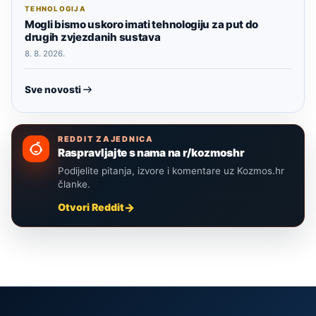
TEHNOLOGIJA
Mogli bismo uskoro imati tehnologiju za put do
drugih zvjezdanih sustava
8. 8. 2026.
Sve novosti
REDDIT ZAJEDNICA
Raspravljajte s nama na r/kozmoshr
Podijelite pitanja, izvore i komentare uz Kozmos.hr
članke.
Otvori Reddit