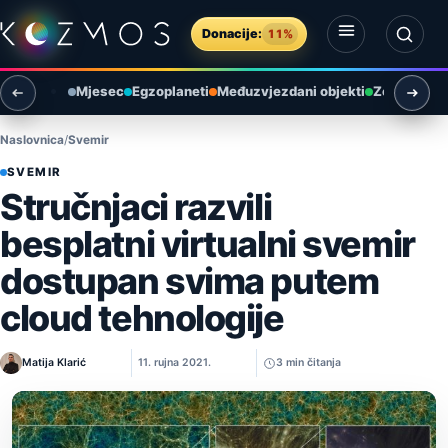
Preskoči na sadržaj
Donacije:
11%
Otvori izbornik
Otvori pretragu
Mjesec
Egzoplaneti
Međuzvjezdani objekti
Zemlja i ok
Naslovnica
Svemir
SVEMIR
Stručnjaci razvili
besplatni virtualni svemir
dostupan svima putem
cloud tehnologije
Matija Klarić
11. rujna 2021.
3 min čitanja