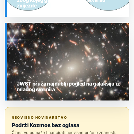
zvijezde
SVEMIR
JWST pruža najdublji pogled na galaksiju iz
mladog svemira
SVEMIR
NEOVISNO NOVINARSTVO
Podrži Kozmos bez oglasa
Članstvo pomaže financirati neovisne priče o znanosti,