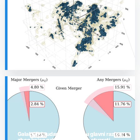
Prostor oko Sunca nije miran: nova 3D karta
otkrila plin koji stalno mijenja stanje
SVEMIR
Galaktički sudari možda nisu glavni razlog
zbog kojeg galaksije prestaju stvarati