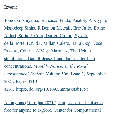
Izvori:
Tomoaki Ishiyama, Francisco Prada, Anatoly A Klypin,
Manodeep Sinha, R Benton Metcalf, Eric Jullo, Bruno
Altieri, Sofía A Cora, Darren Croton, Sylvain
de la Torre, David E Millán-Calero, Taira Oogi, José
Ruedas, Cristian A Vega-Martínez, The Uchuu
simulations: Data Release 1 and dark matter halo
Monthly Notices of the Royal
concentrations,
Astronomical Society
, Volume 506, Issue 3, September
2021, Pages 4210–
4231, https://doi.org/10.1093/mnras/stab1755
Anonymus (10. rujna 2021.), Largest virtual universe
free for anyone to explore, Center for Computational