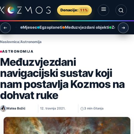
Preskoči na sadržaj
Donacije:
11%
Otvori izbornik
Otvori pretragu
Mjesec
Egzoplaneti
Međuzvjezdani objekti
Zemlja i ok
Naslovnica
Astronomija
ASTRONOMIJA
Međuzvjezdani
navigacijski sustav koji
nam postavlja Kozmos na
dohvat ruke
Matea Božić
12. travnja 2021.
3 min čitanja