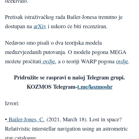
očekivalo.
Pretisak istraživačkog rada Bailer-Jonesa trenutno je
dostupan na
arXiv
i uskoro će biti recenziran.
Nedavno smo pisali o dva teorijska modela
međuzvjezdanih putovanja. O modelu pogona MEGA
možete pročitati
ovdje
, a o teoriji WARP pogona
ovdje
.
Pridružite se raspravi u našoj Telegram grupi.
KOZMOS Telegram-
t.me/kozmoshr
Izvori:
•
Bailer-Jones, C.
(2021, March 18). Lost in space?
Relativistic interstellar navigation using an astrometric
star catalogue.