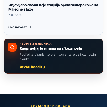
Objavljena dosad najdetaljnija spektroskopska karta
Mliječne staze
7. 8. 2026.
Sve novosti
REDDIT ZAJEDNICA
Raspravljajte s nama na r/kozmoshr
Podijelite pitanja, izvore i komentare uz Kozmos.hr
članke.
Otvori Reddit
KOZMOS BEZ OGLASA