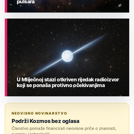
pulsara
ASTRONOMIJA
U Mliječnoj stazi otkriven rijedak radioizvor
koji se ponaša protivno očekivanjima
ASTRONOMIJA
NEOVISNO NOVINARSTVO
Podrži Kozmos bez oglasa
Članstvo pomaže financirati neovisne priče o znanosti,
svemiru i tehnologiji.