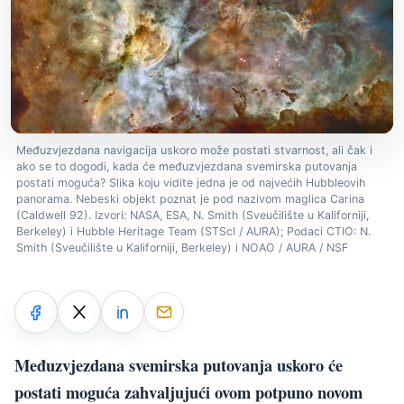
Međuzvjezdana navigacija uskoro može postati stvarnost, ali čak i
ako se to dogodi, kada će međuzvjezdana svemirska putovanja
postati moguća? Slika koju vidite jedna je od najvećih Hubbleovih
panorama. Nebeski objekt poznat je pod nazivom maglica Carina
(Caldwell 92). Izvori: NASA, ESA, N. Smith (Sveučilište u Kaliforniji,
Berkeley) i Hubble Heritage Team (STScI / AURA); Podaci CTIO: N.
Smith (Sveučilište u Kaliforniji, Berkeley) i NOAO / AURA / NSF
Međuzvjezdana svemirska putovanja uskoro će
postati moguća zahvaljujući ovom potpuno novom