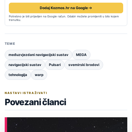
Dodaj Kozmos.hr na Google
Potrebno je biti prijavljen na Google račun. Odabir možete promijeniti u bilo kojem
trenutku.
TEME
međuzvjezdani navigacijski sustav
MEGA
navigacijski sustav
Pulsari
svemirski brodovi
tehnologija
warp
NASTAVI ISTRAŽIVATI
Povezani članci