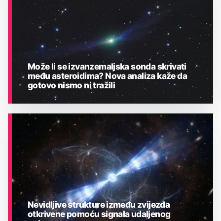
Može li se izvanzemaljska sonda skrivati
među asteroidima? Nova analiza kaže da
gotovo nismo ni tražili
ASTRONOMIJA
Nevidljive strukture između zvijezda
otkrivene pomoću signala udaljenog