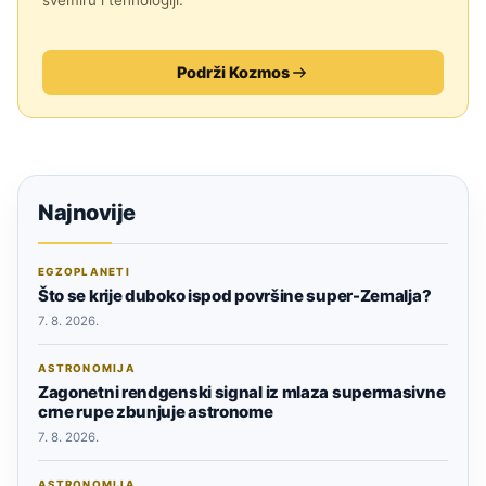
Podrži Kozmos
Najnovije
EGZOPLANETI
Što se krije duboko ispod površine super-Zemalja?
7. 8. 2026.
ASTRONOMIJA
Zagonetni rendgenski signal iz mlaza supermasivne
crne rupe zbunjuje astronome
7. 8. 2026.
ASTRONOMIJA