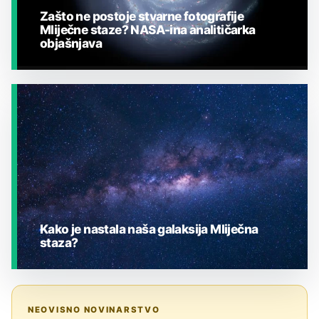
Zašto ne postoje stvarne fotografije
Mliječne staze? NASA-ina analitičarka
objašnjava
JESTE LI ZNALI?
Kako je nastala naša galaksija Mliječna
staza?
JESTE LI ZNALI?
NEOVISNO NOVINARSTVO