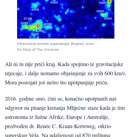
Infracrvene snimke superskupa Shapley. Izvor:
An Atlas of The Universe.
Ali ni tu nije priči kraj. Kada spojimo te gravitacijske
utjecaje, i dalje nemamo objašnjenje za svih 600 km/s.
Mora postojati još nešto što upotpunjuje priču.
2016. godine smo, čini se, konačno upotpunili naš
odgovor na pitanje kretanja Mliječne staze kada je tim
astronoma iz Južne Afrike, Europe i Australije,
predvođen dr. Renée C. Kraan-Korteweg, otkrio
superskup Vela. Na udaljenosti od 870 milijuna