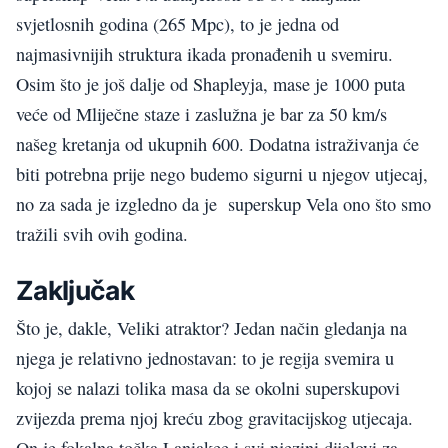
svjetlosnih godina (265 Mpc), to je jedna od
najmasivnijih struktura ikada pronađenih u svemiru.
Osim što je još dalje od Shapleyja, mase je 1000 puta
veće od Mliječne staze i zaslužna je bar za 50 km/s
našeg kretanja od ukupnih 600. Dodatna istraživanja će
biti potrebna prije nego budemo sigurni u njegov utjecaj,
no za sada je izgledno da je superskup Vela ono što smo
tražili svih ovih godina.
Zaključak
Što je, dakle, Veliki atraktor? Jedan način gledanja na
njega je relativno jednostavan: to je regija svemira u
kojoj se nalazi tolika masa da se okolni superskupovi
zvijezda prema njoj kreću zbog gravitacijskog utjecaja.
On je fokalna točka Laniakee i svi njezini dijelovi za