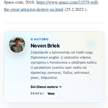
Space.com, 2016.
https://www.space.com/33579-will-
the-great-attractor-destroy-us.html
(25.2.2022.).
O AUTORU
Neven Brlek
Zaljubljenik u astronomiju od malih nogu.
Diplomirani anglist. U slobodno vrijeme
vjerojatno s frendovima u obližnjem kafiću.
U paralelnom svemiru sam nešto od
sljedećeg: pomorac, fizičar, astronaut,
pisac, željezničar.
Svi članci autora
Web
PROFILI