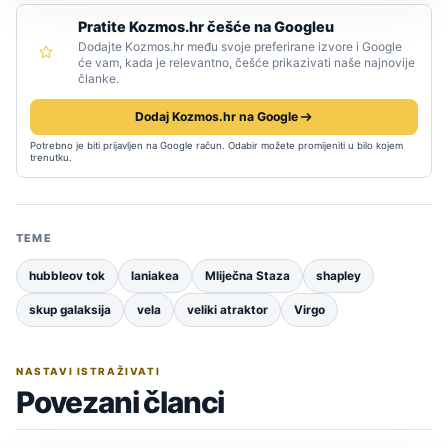
Pratite Kozmos.hr češće na Googleu
Dodajte Kozmos.hr među svoje preferirane izvore i Google
će vam, kada je relevantno, češće prikazivati naše najnovije
članke.
Dodaj Kozmos.hr na Google
Potrebno je biti prijavljen na Google račun. Odabir možete promijeniti u bilo kojem
trenutku.
TEME
hubbleov tok
laniakea
Mliječna Staza
shapley
skup galaksija
vela
veliki atraktor
Virgo
NASTAVI ISTRAŽIVATI
Povezani članci