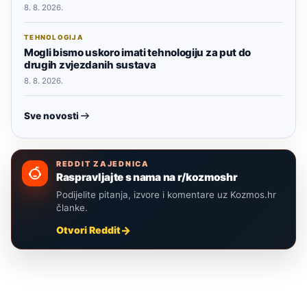
8. 8. 2026.
TEHNOLOGIJA
Mogli bismo uskoro imati tehnologiju za put do
drugih zvjezdanih sustava
8. 8. 2026.
Sve novosti
REDDIT ZAJEDNICA
Raspravljajte s nama na r/kozmoshr
Podijelite pitanja, izvore i komentare uz Kozmos.hr
članke.
Otvori Reddit