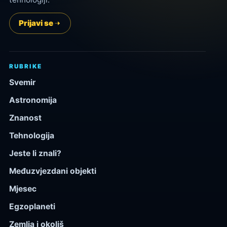
Prijavi se
RUBRIKE
Svemir
Astronomija
Znanost
Tehnologija
Jeste li znali?
Međuzvjezdani objekti
Mjesec
Egzoplaneti
Zemlja i okoliš