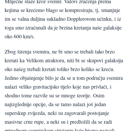
Mliječne staze kroz svemir. Valovi zračenja prema
kojima se krećemo blago se kompresiraju, tj. smanjuje
im se valna duljina sukladno Dopplerovom učinku, i iz
toga smo izračunali da je brzina kretanja naše galaksije
oko 600 km/s.
Zbog širenja svemira, ne bi smo se trebali tako brzo
kretati ka Velikom atraktoru, niti bi se skupovi galaksija
oko našeg trebali kretati toliko brzo koliko se kreću.
Jedino objašnjenje bilo je da se u tom području svemira
nalazi veliko gravitacijsko tijelo koje nas privlači, i
shodno tome razvile su se mnoge teorije. Osim
najizglednije opcije, da se tamo nalazi još jedan
superskup zvijezda, neki su zagovarali postojanje
masivne crne rupe, a neki su i predložili da se radi
prirodnom svemirskom strujanju koje bismo nazvali