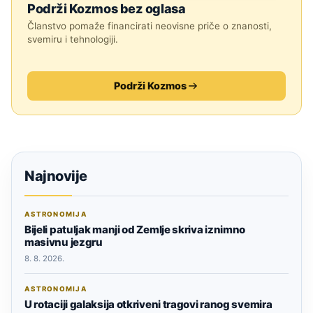
Podrži Kozmos bez oglasa
Članstvo pomaže financirati neovisne priče o znanosti,
svemiru i tehnologiji.
Podrži Kozmos
Najnovije
ASTRONOMIJA
Bijeli patuljak manji od Zemlje skriva iznimno
masivnu jezgru
8. 8. 2026.
ASTRONOMIJA
U rotaciji galaksija otkriveni tragovi ranog svemira