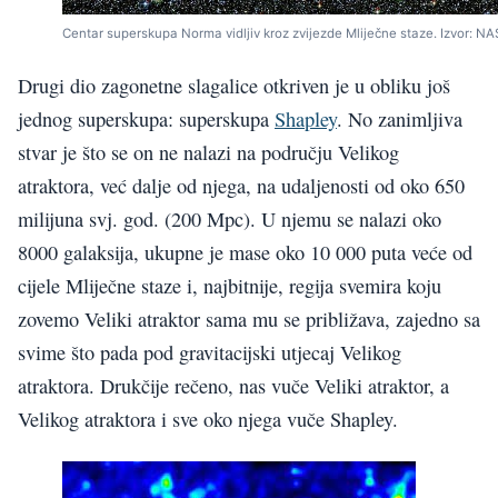
Centar superskupa Norma vidljiv kroz zvijezde Mliječne staze. Izvor: NA
Drugi dio zagonetne slagalice otkriven je u obliku još
jednog superskupa: superskupa
Shapley
. No zanimljiva
stvar je što se on ne nalazi na području Velikog
atraktora, već dalje od njega, na udaljenosti od oko 650
milijuna svj. god. (200 Mpc). U njemu se nalazi oko
8000 galaksija, ukupne je mase oko 10 000 puta veće od
cijele Mliječne staze i, najbitnije, regija svemira koju
zovemo Veliki atraktor sama mu se približava, zajedno sa
svime što pada pod gravitacijski utjecaj Velikog
atraktora. Drukčije rečeno, nas vuče Veliki atraktor, a
Velikog atraktora i sve oko njega vuče Shapley.