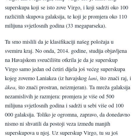
superskupa koji se isto zove Virgo, i koji sadrži oko 100
različitih skupova galaksija, te koji je promjera oko 110
milijuna svjetlosnih godina (33 megaparseka).
Tu smo mislili da je klasifikaciji našeg položaja u
svemiru kraj. No onda, 2014. godine, studija objavljena
na Havajskom sveučilištu otkrila je da je superskup
Virgo samo jedan od četiri dijela još većeg superskupa
lani
kojeg zovemo Laniakea (iz havajskog
, što znači raj, i
ākea
, što znači prostran, neizmjeran). Ta mreža galaksija
nezamislivih je razmjera: promjera je više od 500
milijuna svjetlosnih godina i sadrži u sebi više od 100
000 galaksija. Toliko je ogromna, zapravo, da donedavno
nismo ni shvatili da postoji veza između manjih
superskupova u njoj. Uz superskup Virgo, tu su još