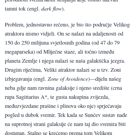
dark flow
tamni tok (engl.
).
Problem, jednostavno rečeno, je bio što područje Velikog
atraktora nismo vidjeli. On se nalazi na udaljenosti od
150 do 250 milijuna svjetlosnih godina (od 47 do 79
megaparseka) od Mliječne staze, ali točno između
planeta Zemlje i njega nalazi se naša galaktička jezgra.
Drugim riječima, Veliki atraktor nalazi se u tzv. Zoni
Zone of Avoidence
izbjegavanja (engl.
)—dijelu našeg
neba gdje nam ravnina galaksije i njeno središte (crna
rupa Sagittarius A*, te gusta nakupina zvijezda,
međuzvjezdane prašine i plinova oko nje) sprječavaju
pogled u dubok svemir. Tek kada se Sunčev sustav nađe
na suprotnoj strani galaksije će nam taj dio svemira biti
dostupan. Stalno se krećemo prema tom Velikom