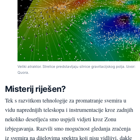
Veliki atraktor. Strelice predstavljaju silnice gravitacijskog polja. Izvor:
Quora.
Misterij riješen?
Tek s razvitkom tehnologije za promatranje svemira u
vidu naprednijih teleskopa i instrumentacije kroz zadnjih
nekoliko desetljeća smo uspjeli vidjeti kroz Zonu
izbjegavanja. Razvili smo mogućnost gledanja zračenja
iz svemira na dijelovima spektra koji nisu vidljivi, dakle