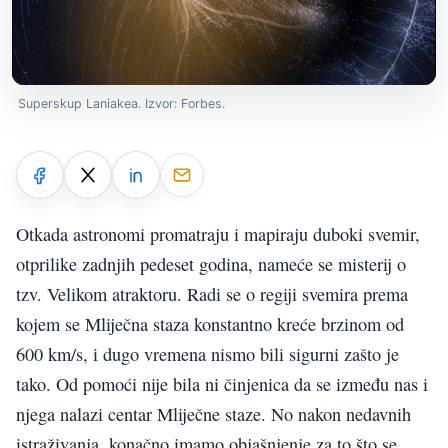
Superskup Laniakea. Izvor: Forbes.
Otkada astronomi promatraju i mapiraju duboki svemir,
otprilike zadnjih pedeset godina, nameće se misterij o
tzv. Velikom atraktoru. Radi se o regiji svemira prema
kojem se Mliječna staza konstantno kreće brzinom od
600 km/s, i dugo vremena nismo bili sigurni zašto je
tako. Od pomoći nije bila ni činjenica da se između nas i
njega nalazi centar Mliječne staze. No nakon nedavnih
istraživanja, konačno imamo objašnjenje za to što se