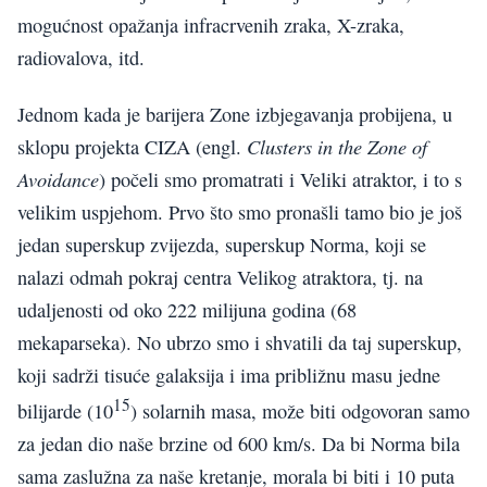
mogućnost opažanja infracrvenih zraka, X-zraka,
radiovalova, itd.
Jednom kada je barijera Zone izbjegavanja probijena, u
Clusters in the Zone of
sklopu projekta CIZA (engl.
Avoidance
) počeli smo promatrati i Veliki atraktor, i to s
velikim uspjehom. Prvo što smo pronašli tamo bio je još
jedan superskup zvijezda, superskup Norma, koji se
nalazi odmah pokraj centra Velikog atraktora, tj. na
udaljenosti od oko 222 milijuna godina (68
mekaparseka). No ubrzo smo i shvatili da taj superskup,
koji sadrži tisuće galaksija i ima približnu masu jedne
15
bilijarde (10
) solarnih masa, može biti odgovoran samo
za jedan dio naše brzine od 600 km/s. Da bi Norma bila
sama zaslužna za naše kretanje, morala bi biti i 10 puta