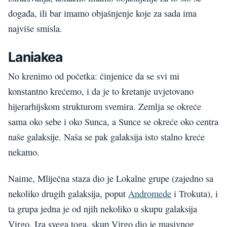
događa, ili bar imamo objašnjenje koje za sada ima
najviše smisla.
Laniakea
No krenimo od početka: činjenice da se svi mi
konstantno krećemo, i da je to kretanje uvjetovano
hijerarhijskom strukturom svemira. Zemlja se okreće
sama oko sebe i oko Sunca, a Sunce se okreće oko centra
naše galaksije. Naša se pak galaksija isto stalno kreće
nekamo.
Naime, Mliječna staza dio je Lokalne grupe (zajedno sa
nekoliko drugih galaksija, poput
Andromede
i Trokuta), i
ta grupa jedna je od njih nekoliko u skupu galaksija
Virgo. Iza svega toga, skup Virgo dio je masivnog