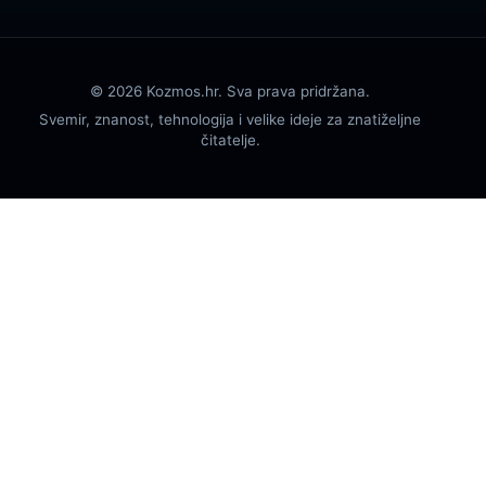
© 2026 Kozmos.hr. Sva prava pridržana.
Svemir, znanost, tehnologija i velike ideje za znatiželjne
čitatelje.