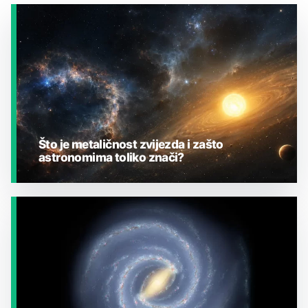
Što je metaličnost zvijezda i zašto
astronomima toliko znači?
JESTE LI ZNALI?