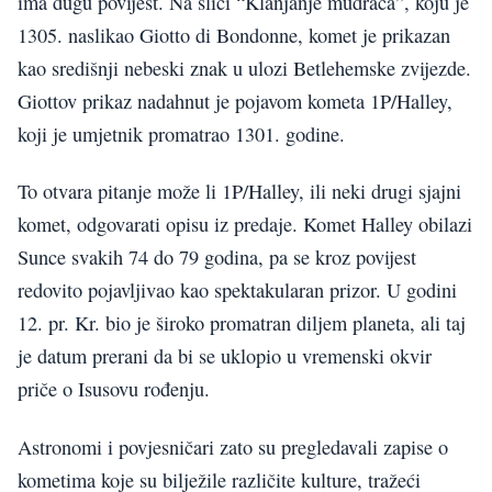
ima dugu povijest. Na slici “Klanjanje mudraca”, koju je
1305. naslikao Giotto di Bondonne, komet je prikazan
kao središnji nebeski znak u ulozi Betlehemske zvijezde.
Giottov prikaz nadahnut je pojavom kometa 1P/Halley,
koji je umjetnik promatrao 1301. godine.
To otvara pitanje može li 1P/Halley, ili neki drugi sjajni
komet, odgovarati opisu iz predaje. Komet Halley obilazi
Sunce svakih 74 do 79 godina, pa se kroz povijest
redovito pojavljivao kao spektakularan prizor. U godini
12. pr. Kr. bio je široko promatran diljem planeta, ali taj
je datum prerani da bi se uklopio u vremenski okvir
priče o Isusovu rođenju.
Astronomi i povjesničari zato su pregledavali zapise o
kometima koje su bilježile različite kulture, tražeći