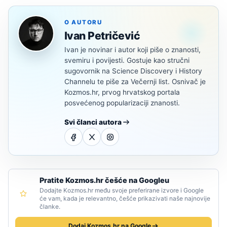
O AUTORU
Ivan Petričević
Ivan je novinar i autor koji piše o znanosti,
svemiru i povijesti. Gostuje kao stručni
sugovornik na Science Discovery i History
Channelu te piše za Večernji list. Osnivač je
Kozmos.hr, prvog hrvatskog portala
posvećenog popularizaciji znanosti.
Svi članci autora
Pratite Kozmos.hr češće na Googleu
Dodajte Kozmos.hr među svoje preferirane izvore i Google
će vam, kada je relevantno, češće prikazivati naše najnovije
članke.
Dodaj Kozmos.hr na Google