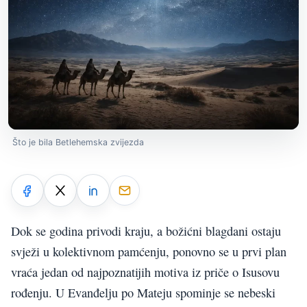
Što je bila Betlehemska zvijezda
Dok se godina privodi kraju, a božićni blagdani ostaju
svježi u kolektivnom pamćenju, ponovno se u prvi plan
vraća jedan od najpoznatijih motiva iz priče o Isusovu
rođenju. U Evanđelju po Mateju spominje se nebeski