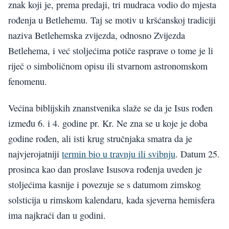
znak koji je, prema predaji, tri mudraca vodio do mjesta
rođenja u Betlehemu. Taj se motiv u kršćanskoj tradiciji
naziva Betlehemska zvijezda, odnosno Zvijezda
Betlehema, i već stoljećima potiče rasprave o tome je li
riječ o simboličnom opisu ili stvarnom astronomskom
fenomenu.
Većina biblijskih znanstvenika slaže se da je Isus rođen
između 6. i 4. godine pr. Kr. Ne zna se u koje je doba
godine rođen, ali isti krug stručnjaka smatra da je
najvjerojatniji
termin bio u travnju ili svibnju
. Datum 25.
prosinca kao dan proslave Isusova rođenja uveden je
stoljećima kasnije i povezuje se s datumom zimskog
solsticija u rimskom kalendaru, kada sjeverna hemisfera
ima najkraći dan u godini.