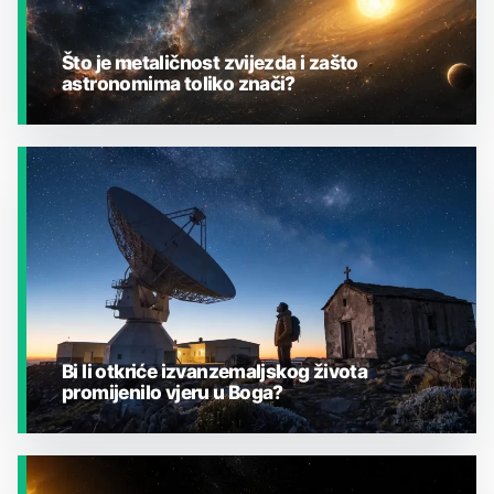
Što je metaličnost zvijezda i zašto
astronomima toliko znači?
JESTE LI ZNALI?
Bi li otkriće izvanzemaljskog života
promijenilo vjeru u Boga?
JESTE LI ZNALI?