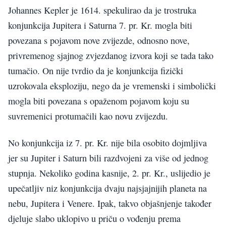
Johannes Kepler je 1614. spekulirao da je trostruka
konjunkcija Jupitera i Saturna 7. pr. Kr. mogla biti
povezana s pojavom nove zvijezde, odnosno nove,
privremenog sjajnog zvjezdanog izvora koji se tada tako
tumačio. On nije tvrdio da je konjunkcija fizički
uzrokovala eksploziju, nego da je vremenski i simbolički
mogla biti povezana s opaženom pojavom koju su
suvremenici protumačili kao novu zvijezdu.
No konjunkcija iz 7. pr. Kr. nije bila osobito dojmljiva
jer su Jupiter i Saturn bili razdvojeni za više od jednog
stupnja. Nekoliko godina kasnije, 2. pr. Kr., uslijedio je
upečatljiv niz konjunkcija dvaju najsjajnijih planeta na
nebu, Jupitera i Venere. Ipak, takvo objašnjenje također
djeluje slabo uklopivo u priču o vođenju prema