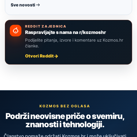
Sve novosti
REDDIT ZAJEDNICA
Raspravljajte s nama na r/kozmoshr
Podijelite pitanja, izvore i komentare uz Kozmos.hr
članke.
Otvori Reddit
KOZMOS BEZ OGLASA
Podrži neovisne priče o svemiru,
znanosti i tehnologiji.
Članstvo pomaže održati Kozmos.hr i može uključivati