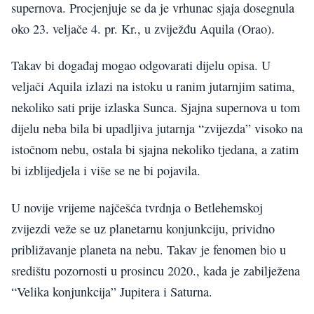
supernova. Procjenjuje se da je vrhunac sjaja dosegnula
oko 23. veljače 4. pr. Kr., u zviježđu Aquila (Orao).
Takav bi događaj mogao odgovarati dijelu opisa. U
veljači Aquila izlazi na istoku u ranim jutarnjim satima,
nekoliko sati prije izlaska Sunca. Sjajna supernova u tom
dijelu neba bila bi upadljiva jutarnja “zvijezda” visoko na
istočnom nebu, ostala bi sjajna nekoliko tjedana, a zatim
bi izblijedjela i više se ne bi pojavila.
U novije vrijeme najčešća tvrdnja o Betlehemskoj
zvijezdi veže se uz planetarnu konjunkciju, prividno
približavanje planeta na nebu. Takav je fenomen bio u
središtu pozornosti u prosincu 2020., kada je zabilježena
“Velika konjunkcija” Jupitera i Saturna.