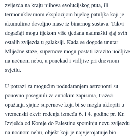
zvijezda na kraju njihova evolucijskog puta, ili
termonuklearnom eksplozijom bijelog patuljka koji je
akumulirao dovoljno mase iz binarnog sustava. Takvi
događaji mogu tijekom više tjedana nadmašiti sjaj svih
ostalih zvijezda u galaksiji. Kada se dogode unutar
Mliječne staze, supernove mogu postati izrazito uočljive
na noćnom nebu, a ponekad i vidljive pri dnevnom
svjetlu.
U potrazi za mogućim podudaranjem astronomi su
ponovno posegnuli za antičkim zapisima, tražeći
opažanja sjajne supernove koja bi se mogla uklopiti u
vremenski okvir rođenja između 6. i 4. godine pr. Kr.
Izvješća od Koreje do Palestine spominju novu zvijezdu
na noćnom nebu, objekt koji je najvjerojatnije bio