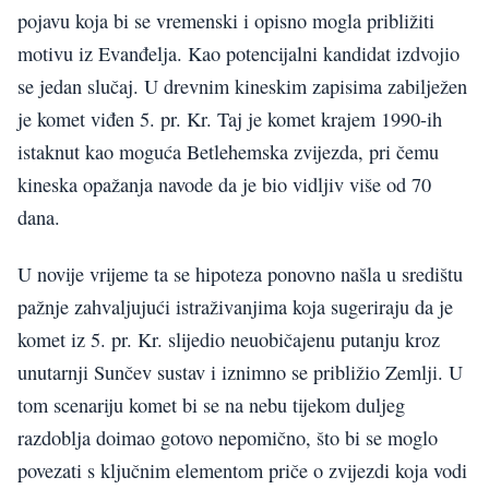
pojavu koja bi se vremenski i opisno mogla približiti
motivu iz Evanđelja. Kao potencijalni kandidat izdvojio
se jedan slučaj. U drevnim kineskim zapisima zabilježen
je komet viđen 5. pr. Kr. Taj je komet krajem 1990-ih
istaknut kao moguća Betlehemska zvijezda, pri čemu
kineska opažanja navode da je bio vidljiv više od 70
dana.
U novije vrijeme ta se hipoteza ponovno našla u središtu
pažnje zahvaljujući istraživanjima koja sugeriraju da je
komet iz 5. pr. Kr. slijedio neuobičajenu putanju kroz
unutarnji Sunčev sustav i iznimno se približio Zemlji. U
tom scenariju komet bi se na nebu tijekom duljeg
razdoblja doimao gotovo nepomično, što bi se moglo
povezati s ključnim elementom priče o zvijezdi koja vodi