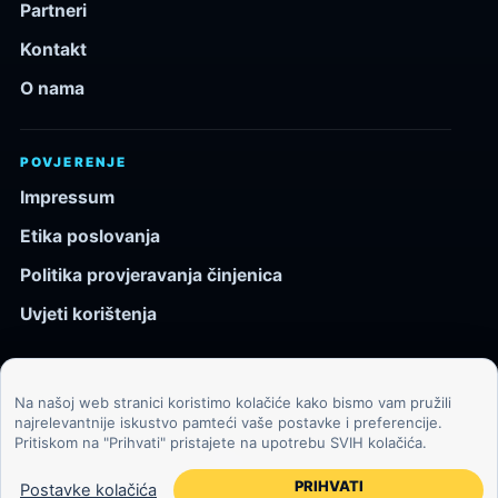
Partneri
Kontakt
O nama
POVJERENJE
Impressum
Etika poslovanja
Politika provjeravanja činjenica
Uvjeti korištenja
Na našoj web stranici koristimo kolačiće kako bismo vam pružili
© 2026 Kozmos.hr. Sva prava pridržana.
najrelevantnije iskustvo pamteći vaše postavke i preferencije.
Pritiskom na "Prihvati" pristajete na upotrebu SVIH kolačića.
Svemir, znanost, tehnologija i velike ideje za znatiželjne
čitatelje.
PRIHVATI
Postavke kolačića