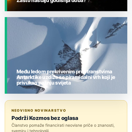
Zašto nastaju godišnja doba?
JESTE LI ZNALI?
Među ledom prekrivenim prostranstvima
Antarktike uzdiže se piramidalni vrh koji je
privukao pažnju svijeta
JESTE LI ZNALI?
NEOVISNO NOVINARSTVO
Podrži Kozmos bez oglasa
Članstvo pomaže financirati neovisne priče o znanosti,
svemiru i tehnologiji.