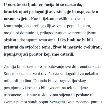
U odsutnosti ljudi, evolucija bi se nastavila,
favorizirajući prilagodljive vrste koje bi uspijevale u
novom svijetu.
Kao i tijekom prošlih masovnih
izumiranja, opće prilagodljive vrste, poput štakora,
mogle bi dominirati, prilagođavajući se promjenjivom
Iako ljudi ne bi bili
okolišu i dostupnim resursima.
prisutni da svjedoče tome, život bi nastavio evoluirati,
ispunjavajući prostor koji smo ostavili.
Zemlja bi nastavila svoje putovanje sve do trenutka kada
Sunce postane crveni div, što će se dogoditi za nekoliko
milijardi godina. Do tada bi svi tragovi ljudskog
postojanja vjerojatno bili svedeni na tek udaljene
uspomene, utisnute u slojevima stijena ili poslane u
svemir putem sondi poput
Voyagera
, koje ‘vječno’ putuju