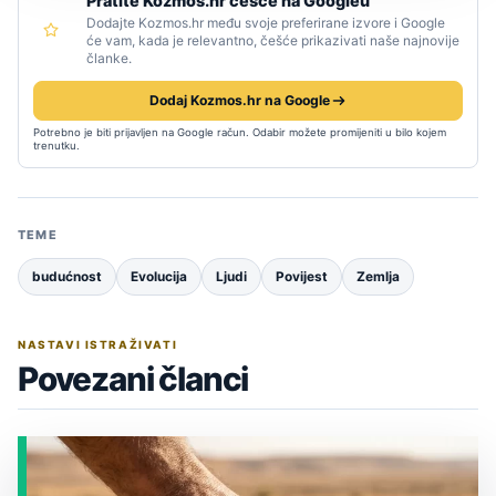
Pratite Kozmos.hr češće na Googleu
Dodajte Kozmos.hr među svoje preferirane izvore i Google
će vam, kada je relevantno, češće prikazivati naše najnovije
članke.
Dodaj Kozmos.hr na Google
Potrebno je biti prijavljen na Google račun. Odabir možete promijeniti u bilo kojem
trenutku.
TEME
budućnost
Evolucija
Ljudi
Povijest
Zemlja
NASTAVI ISTRAŽIVATI
Povezani članci