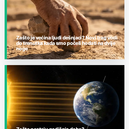
Zašto je većina ljudi dešnjaci? Novi trag vodi
do trenutka kada smo počeli hodati na dvije
noge
JESTE LI ZNALI?