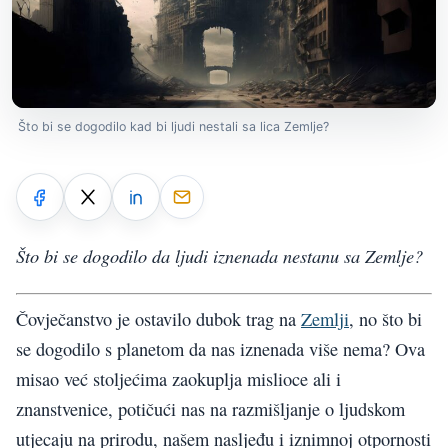
Što bi se dogodilo kad bi ljudi nestali sa lica Zemlje?
Što bi se dogodilo da ljudi iznenada nestanu sa Zemlje?
Čovječanstvo je ostavilo dubok trag na
Zemlji
, no što bi
se dogodilo s planetom da nas iznenada više nema? Ova
misao već stoljećima zaokuplja mislioce ali i
znanstvenice, potičući nas na razmišljanje o ljudskom
utjecaju na prirodu, našem nasljeđu i iznimnoj otpornosti