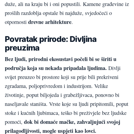
duže, ali na kraju bi i oni popustili. Kamene građevine iz
prošlih razdoblja opstale bi najduže, svjedočeći o
drevne arhitekture
otpornosti
.
Povratak prirode: Divljina
preuzima
Bez ljudi, prirodni ekosustavi počeli bi se širiti u
područja koja su nekada pripadala ljudima.
Divlji
svijet preuzeo bi prostore koji su prije bili prekriveni
zgradama, poljoprivredom i industrijom. Velike
životinje, poput biljojeda i grabežljivaca, ponovno bi
naseljavale staništa. Vrste koje su ljudi pripitomili, poput
stoke i kućnih ljubimaca, teško bi preživjele bez ljudske
dok bi domaće mačke, zahvaljujući svojoj
pomoći,
prilagodljivosti, mogle uspjeti kao lovci.