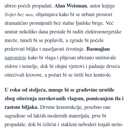
Alan Weisman
ubrzo počeli propadati.
, autor knjige
Svijet bez nas
, objašnjava kako bi se urbani prostori
dramatično promijenili bez stalne ljudske brige. Već
unutar nekoliko dana prestale bi raditi elektroenergetske
mreže, tuneli bi se poplavili, a zgrade bi počele
Basmajian
prekrivati biljke i naseljavati životinje.
napominje
kako bi vlaga i plijesan ubrzano uništavale
zidove i temelje, dok bi olujni vjetrovi i padanje drveća
oštećivali krovove, a požari bi se širili bez kontrole.
U roku od stoljeća, mnoge bi se građevine urušile
zbog oštećenja uzrokovanih vlagom, pomicanjem tla i
rastom biljaka.
Drvene konstrukcije, posebno one
sagrađene od lakših modernih materijala, prve bi
propadale, dok bi čelični i stakleni neboderi trajali nešto