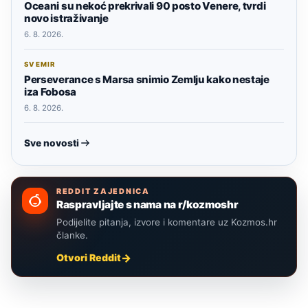
Oceani su nekoć prekrivali 90 posto Venere, tvrdi
novo istraživanje
6. 8. 2026.
SVEMIR
Perseverance s Marsa snimio Zemlju kako nestaje
iza Fobosa
6. 8. 2026.
Sve novosti
REDDIT ZAJEDNICA
Raspravljajte s nama na r/kozmoshr
Podijelite pitanja, izvore i komentare uz Kozmos.hr
članke.
Otvori Reddit