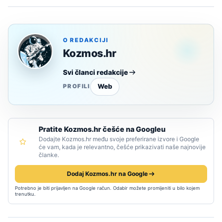
O REDAKCIJI
Kozmos.hr
Svi članci redakcije
Web
PROFILI
Pratite Kozmos.hr češće na Googleu
Dodajte Kozmos.hr među svoje preferirane izvore i Google
će vam, kada je relevantno, češće prikazivati naše najnovije
članke.
Dodaj Kozmos.hr na Google
Potrebno je biti prijavljen na Google račun. Odabir možete promijeniti u bilo kojem
trenutku.