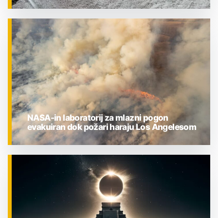
ZNANOST
NASA-in laboratorij za mlazni pogon
evakuiran dok požari haraju Los Angelesom
ZNANOST