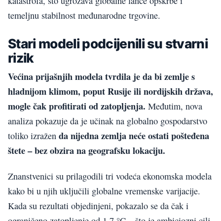
katastrofa, što ugrožava globalne lance opskrbe i
temeljnu stabilnost međunarodne trgovine.
Stari modeli podcijenili su stvarni
rizik
Većina prijašnjih modela tvrdila je da bi zemlje s
hladnijom klimom, poput Rusije ili nordijskih država,
mogle čak profitirati od zatopljenja.
Međutim, nova
analiza pokazuje da je učinak na globalno gospodarstvo
da nijedna zemlja neće ostati pošteđena
toliko izražen
štete – bez obzira na geografsku lokaciju.
Znanstvenici su prilagodili tri vodeća ekonomska modela
kako bi u njih uključili globalne vremenske varijacije.
Kada su rezultati objedinjeni, pokazalo se da čak i
ograničeno zatopljenje od 1,7 °C – što je ambiciozni cilj