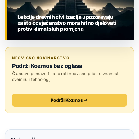
Lekcije drevnih civilizacija upozoravaju
zašto čovječanstvo mora hitno djelovati
protiv klimatskih promjena
ZNANOST
NEOVISNO NOVINARSTVO
Podrži Kozmos bez oglasa
Članstvo pomaže financirati neovisne priče o znanosti,
svemiru i tehnologiji.
Podrži Kozmos