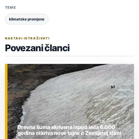
TEME
klimatske promjene
NASTAVI ISTRAŽIVATI
Povezani članci
Drevna šuma skrivena ispod leda 6.000
godina otkriva nove tajne o Zemljinoj klimi