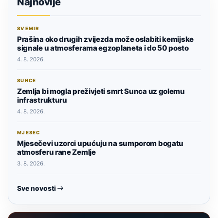
Najnovije
SVEMIR
Prašina oko drugih zvijezda može oslabiti kemijske
signale u atmosferama egzoplaneta i do 50 posto
4. 8. 2026.
SUNCE
Zemlja bi mogla preživjeti smrt Sunca uz golemu
infrastrukturu
4. 8. 2026.
MJESEC
Mjesečevi uzorci upućuju na sumporom bogatu
atmosferu rane Zemlje
3. 8. 2026.
Sve novosti