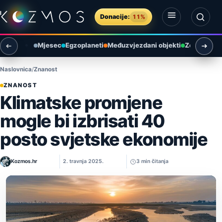
Preskoči na sadržaj
Donacije:
11%
Otvori izbornik
Otvori pretragu
Mjesec
Egzoplaneti
Međuzvjezdani objekti
Zemlja i ok
Naslovnica
Znanost
ZNANOST
Klimatske promjene
mogle bi izbrisati 40
posto svjetske ekonomije
Kozmos.hr
2. travnja 2025.
3 min čitanja