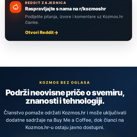
REDDIT ZAJEDNICA
Raspravljajte s nama na r/kozmoshr
Podijelite pitanja, izvore i komentare uz Kozmos.hr
članke.
Otvori Reddit
KOZMOS BEZ OGLASA
Podrži neovisne priče o svemiru,
znanosti i tehnologiji.
Članstvo pomaže održati Kozmos.hr i može uključivati
dodatne sadržaje na Buy Me a Coffee, dok članci na
Kozmos.hr-u ostaju javno dostupni.