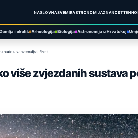
NASLOVNA
SVEMIR
ASTRONOMIJA
ZNANOST
TEHNO
Zemlja i okoliš
Arheologija
Biologija
Astronomija u Hrvatskoj
Umje
u nade u vanzemaljski život
ko više zvjezdanih sustava 