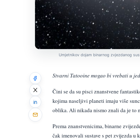
Umjetnikov dojam binarnog zvjezdanog susta
Stvarni Tatooine mogao bi vrebati u je
Čini se da su pisci znanstvene fantastik
kojima naseljivi planeti imaju više sunc
oblika. Ali nikada nismo znali da je to
Prema znanstvenicima, binarne zvijezde 
čak imenovali sustave s pet zvijezda u 