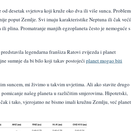
e od desetak svjetova koji kruže oko dva ili više sunca. Problem
 nije poput Zemlje. Svi imaju karakteristike Neptuna ili čak već
a ili plina. Promatranje manjih egzoplaneta često je nemoguće s
 predstavila legendarna franšiza Ratovi zvijezda i planet
jne sumnje da bi bilo koji takav postojeći
planet mogao biti
dnim suncem, mi živimo u takvim uvjetima. Ali ako stavite drugo
 pomicanje našeg planeta u različitim smjerovima. Hipotetski,
li čak i tako, vjerojatno ne bismo imali kružnu Zemlju, već planet