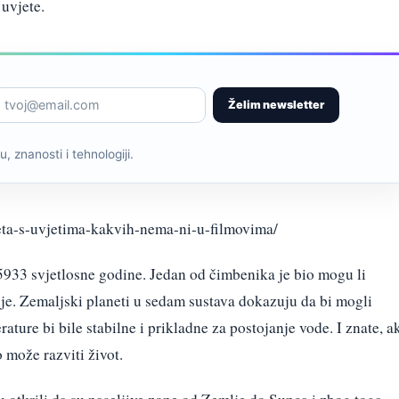
uvjete.
Želim newsletter
, znanosti i tehnologiji.
neta-s-uvjetima-kakvih-nema-ni-u-filmovima/
 5933 svjetlosne godine. Jedan od čimbenika je bio mogu li
lje. Zemaljski planeti u sedam sustava dokazuju da bi mogli
rature bi bile stabilne i prikladne za postojanje vode. I znate, a
o može razviti život.