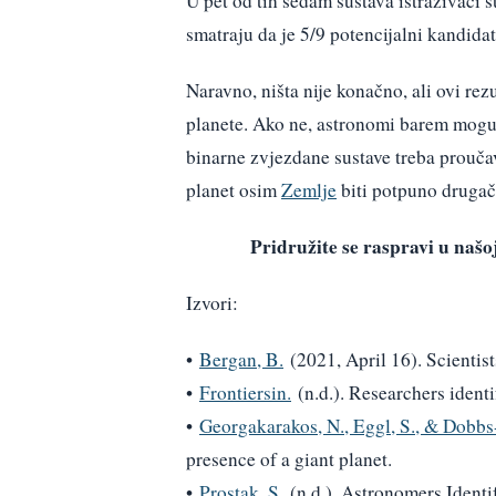
U pet od tih sedam sustava istraživači 
smatraju da je 5/9 potencijalni kandidat
Naravno, ništa nije konačno, ali ovi re
planete. Ako ne, astronomi barem mogu 
binarne zvjezdane sustave treba prouča
planet osim
Zemlje
biti potpuno drugači
Pridružite se raspravi u na
Izvori:
•
Bergan, B.
(2021, April 16). Scientist
•
Frontiersin.
(n.d.). Researchers identif
•
Georgakarakos, N., Eggl, S., & Dobbs-
presence of a giant planet.
•
Prostak, S.
(n.d.). Astronomers Identi