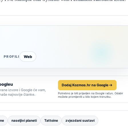
Web
PROFILI
oogleu
Dodaj Kozmos.hr na Google
rane izvore i Google će vam,
Potrebno je biti prijavljen na Google račun. Odabir
 naše najnovije članke.
možete promijeniti u bilo kojem trenutku.
one
naseljivi planeti
Tattoine
zvjezdani sustavi