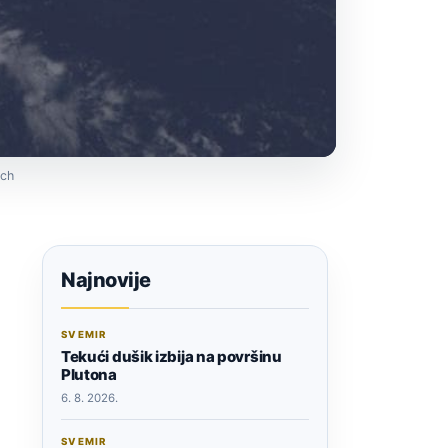
ech
Najnovije
SVEMIR
Tekući dušik izbija na površinu
Plutona
6. 8. 2026.
SVEMIR