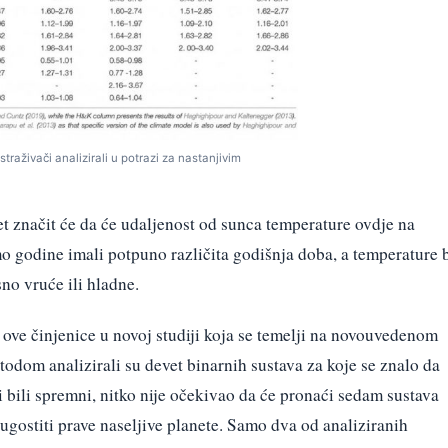
traživači analizirali u potrazi za nastanjivim
et značit će da će udaljenost od sunca temperature ovdje na
o godine imali potpuno različita godišnja doba, a temperature 
no vruće ili hladne.
 ove činjenice u novoj studiji koja se temelji na novouvedenom
om analizirali su devet binarnih sustava za koje se znalo da
i bili spremni, nitko nije očekivao da će pronaći sedam sustava
 ugostiti prave naseljive planete. Samo dva od analiziranih