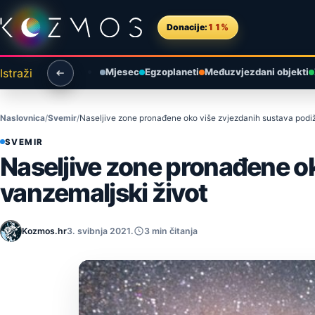
Preskoči na sadržaj
Donacije:
11%
Istraži
Mjesec
Egzoplaneti
Međuzvjezdani objekti
Naslovnica
Svemir
Naseljive zone pronađene oko više zvjezdanih sustava podiž
SVEMIR
Naseljive zone pronađene o
vanzemaljski život
Kozmos.hr
3. svibnja 2021.
3 min čitanja