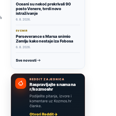
Oceani su nekoć prekrivali 90
posto Venere, tvrdi novo
istraživanje
ih
6. 8. 2026.
SVEMIR
Perseverance s Marsa snimio
Zemlju kako nestaje iza Fobosa
6. 8. 2026.
Sve novosti
REDDIT ZAJEDNICA
Raspravljajte s nama na
r/kozmoshr
Podijelite pitanja, izvore i
komentare uz Kozmos.hr
članke.
Otvori Reddit