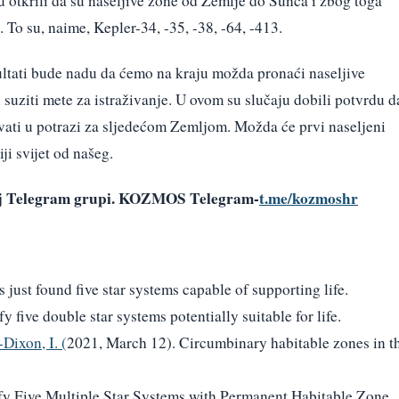
su otkrili da su naseljive zone od Zemlje do Sunca i zbog toga
. To su, naime, Kepler-34, -35, -38, -64, -413.
zultati bude nadu da ćemo na kraju možda pronaći naseljive
suziti mete za istraživanje. U ovom su slučaju dobili potvrdu d
vati u potrazi za sljedećom Zemljom. Možda će prvi naseljeni
ji svijet od našeg.
šoj Telegram grupi. KOZMOS Telegram-
t.me/kozmoshr
s just found five star systems capable of supporting life.
y five double star systems potentially suitable for life.
Dixon, I. (
2021, March 12). Circumbinary habitable zones in t
fy Five Multiple Star Systems with Permanent Habitable Zone.