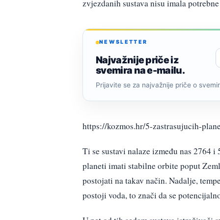
zvjezdanih sustava nisu imala potrebne 
NEWSLETTER
Najvažnije priče iz
svemira na e-mailu.
Prijavite se za najvažnije priče o svemiru
https://kozmos.hr/5-zastrasujucih-pla
Ti se sustavi nalaze između nas 2764 i
planeti imati stabilne orbite poput Zem
postojati na takav način. Nadalje, tempe
postoji voda, to znači da se potencijaln