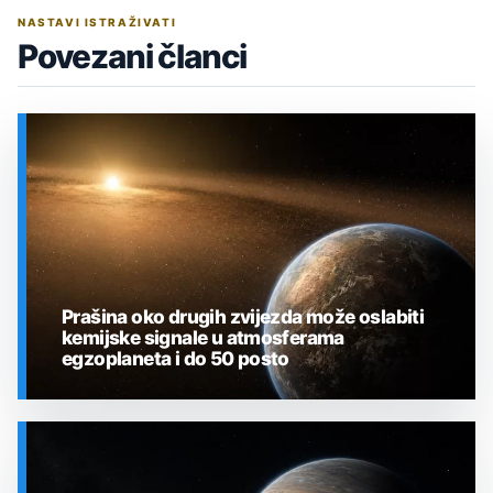
NASTAVI ISTRAŽIVATI
Povezani članci
Prašina oko drugih zvijezda može oslabiti
kemijske signale u atmosferama
egzoplaneta i do 50 posto
SVEMIR