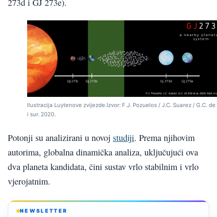
273d i GJ 273e).
Ilustracija Luytenove zvijezde.Izvor: F.J. Pozuelos / J.C. Suarez / G.C. de 
i sur. 2020.
Potonji su analizirani u novoj
studiji
. Prema njihovim
autorima, globalna dinamička analiza, uključujući ova
dva planeta kandidata, čini sustav vrlo stabilnim i vrlo
vjerojatnim.
NEWSLETTER