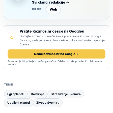
Svi članci redakcije
Web
PROFILI
Pratite Kozmos.hr češće na Googleu
Dodajte Kozmos.hr među svoje preferirane izvore i Google
će vam, kada je relevantno, češće prikazivati naše najnovije
članke.
Dodaj Kozmos.hr na Google
Potrebno je biti prijavljen na Google račun. Odabir možete promijeniti u bilo kojem
trenutku.
TEME
Egzoplaneti
Galaksije
Istraživanje Svemira
Udaljeni planeti
Život u Svemiru