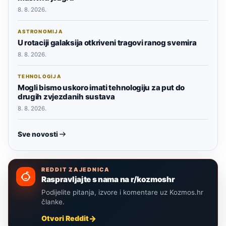
8. 8. 2026.
ASTRONOMIJA
U rotaciji galaksija otkriveni tragovi ranog svemira
8. 8. 2026.
TEHNOLOGIJA
Mogli bismo uskoro imati tehnologiju za put do
drugih zvjezdanih sustava
8. 8. 2026.
Sve novosti
REDDIT ZAJEDNICA
Raspravljajte s nama na r/kozmoshr
Podijelite pitanja, izvore i komentare uz Kozmos.hr
članke.
Otvori Reddit