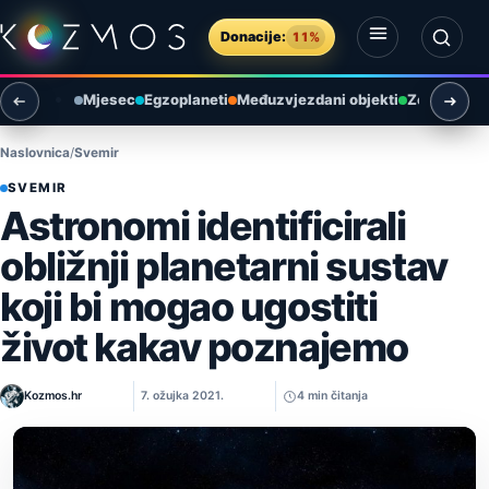
Preskoči na sadržaj
Donacije:
11%
Otvori izbornik
Otvori pretragu
Mjesec
Egzoplaneti
Međuzvjezdani objekti
Zemlja i ok
Naslovnica
Svemir
SVEMIR
Astronomi identificirali
obližnji planetarni sustav
koji bi mogao ugostiti
život kakav poznajemo
Kozmos.hr
7. ožujka 2021.
4 min čitanja