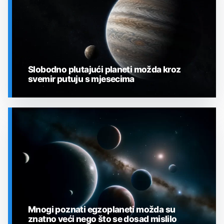
Slobodno plutajući planeti možda kroz
svemir putuju s mjesecima
SVEMIR
Mnogi poznati egzoplaneti možda su
znatno veći nego što se dosad mislilo