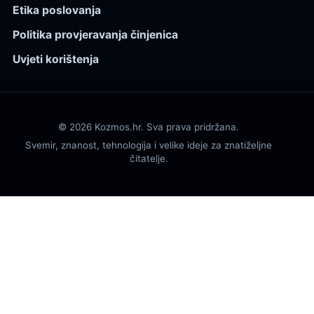
Etika poslovanja
Politika provjeravanja činjenica
Uvjeti korištenja
© 2026 Kozmos.hr. Sva prava pridržana.
Svemir, znanost, tehnologija i velike ideje za znatiželjne
čitatelje.