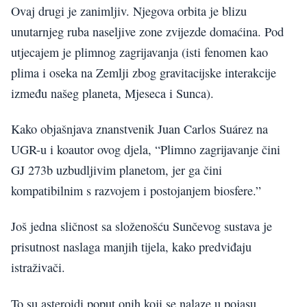
Ovaj drugi je zanimljiv. Njegova orbita je blizu
unutarnjeg ruba naseljive zone zvijezde domaćina. Pod
utjecajem je plimnog zagrijavanja (isti fenomen kao
plima i oseka na Zemlji zbog gravitacijske interakcije
između našeg planeta, Mjeseca i Sunca).
Kako objašnjava znanstvenik Juan Carlos Suárez na
UGR-u i koautor ovog djela, “Plimno zagrijavanje čini
GJ 273b uzbudljivim planetom, jer ga čini
kompatibilnim s razvojem i postojanjem biosfere.”
Još jedna sličnost sa složenošću Sunčevog sustava je
prisutnost naslaga manjih tijela, kako predviđaju
istraživači.
To su asteroidi poput onih koji se nalaze u pojasu