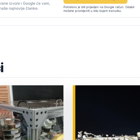
rane izvore i Google će vam,
Potrebno je biti prijavljen na Google račun. Odabir
 naše najnovije članke.
možete promijeniti u bilo kojem trenutku.
i