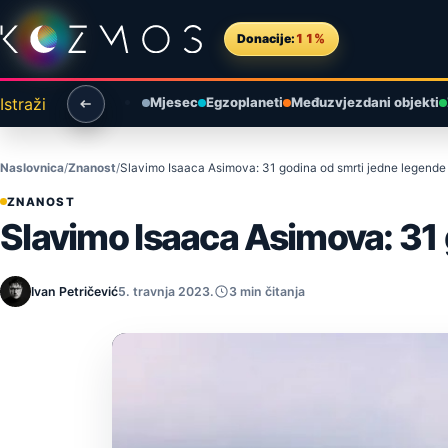
Preskoči na sadržaj
Donacije:
11%
Istraži
Mjesec
Egzoplaneti
Međuzvjezdani objekti
Naslovnica
Znanost
Slavimo Isaaca Asimova: 31 godina od smrti jedne legende
ZNANOST
Slavimo Isaaca Asimova: 31 
Ivan Petričević
5. travnja 2023.
3 min čitanja