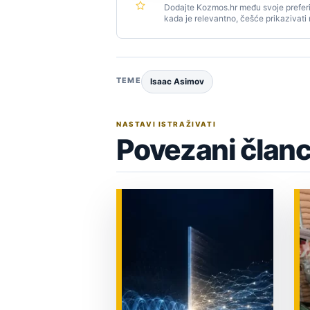
Dodajte Kozmos.hr među svoje preferi
kada je relevantno, češće prikazivati
TEME
Isaac Asimov
NASTAVI ISTRAŽIVATI
Povezani članc