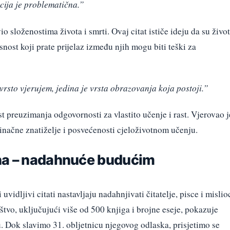
cija je problematična.”
 složenostima života i smrti. Ovaj citat ističe ideju da su život
esnost koji prate prijelaz između njih mogu biti teški za
rsto vjerujem, jedina je vrsta obrazovanja koja postoji.”
 preuzimanja odgovornosti za vlastito učenje i rast. Vjerovao j
inačne znatiželje i posvećenosti cjeloživotnom učenju.
na – nadahnuće budućim
vidljivi citati nastavljaju nadahnjivati čitatelje, pisce i mislio
štvo, uključujući više od 500 knjiga i brojne eseje, pokazuje
u. Dok slavimo 31. obljetnicu njegovog odlaska, prisjetimo se