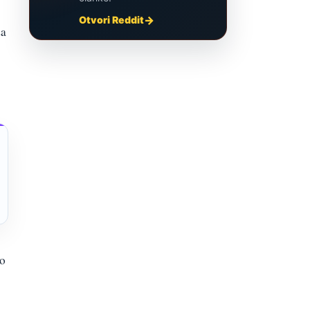
Otvori Reddit
za
ao