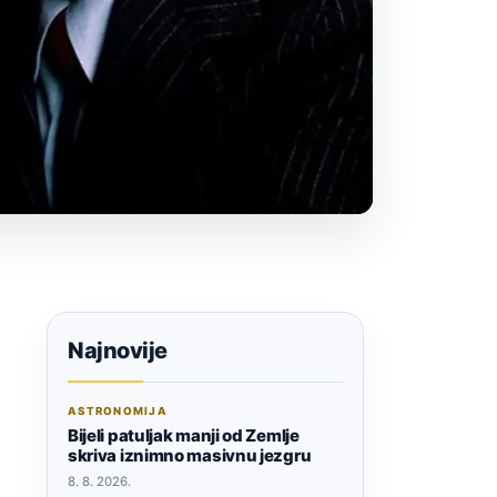
Najnovije
ASTRONOMIJA
Bijeli patuljak manji od Zemlje
skriva iznimno masivnu jezgru
8. 8. 2026.