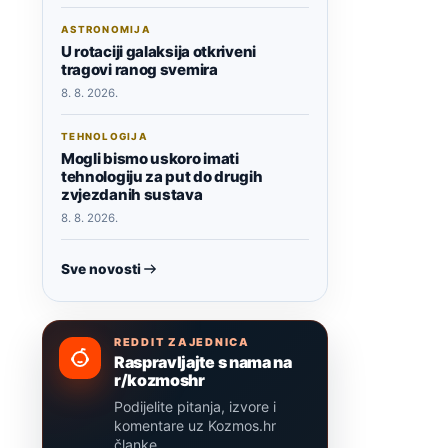
ASTRONOMIJA
U rotaciji galaksija otkriveni
tragovi ranog svemira
8. 8. 2026.
TEHNOLOGIJA
Mogli bismo uskoro imati
tehnologiju za put do drugih
zvjezdanih sustava
8. 8. 2026.
Sve novosti
REDDIT ZAJEDNICA
Raspravljajte s nama na
r/kozmoshr
Podijelite pitanja, izvore i
komentare uz Kozmos.hr
članke.