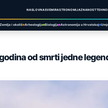
NASLOVNA
SVEMIR
ASTRONOMIJA
ZNANOST
TEHNO
Zemlja i okoliš
Arheologija
Biologija
Astronomija u Hrvatskoj
Umje
godina od smrti jedne legen