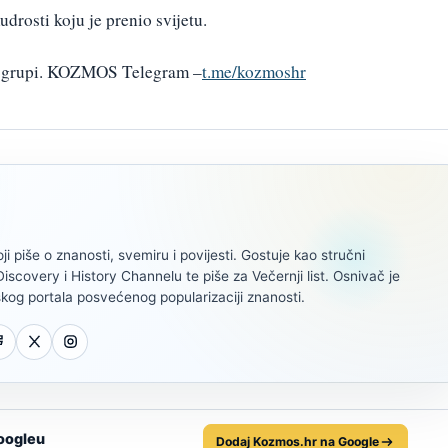
drosti koju je prenio svijetu.
am grupi. KOZMOS Telegram –
t.me/kozmoshr
oji piše o znanosti, svemiru i povijesti. Gostuje kao stručni
scovery i History Channelu te piše za Večernji list. Osnivač je
kog portala posvećenog popularizaciji znanosti.
oogleu
Dodaj Kozmos.hr na Google