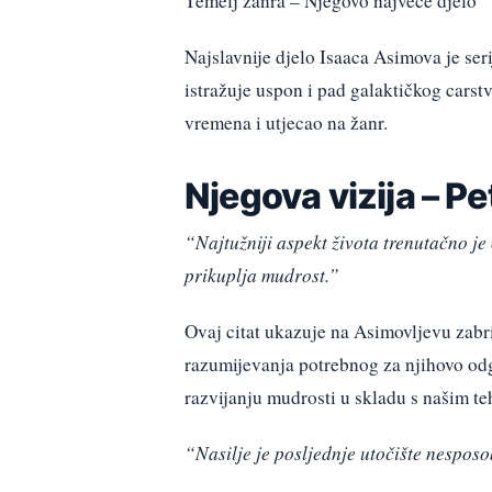
Temelj žanra – Njegovo najveće djelo
Najslavnije djelo Isaaca Asimova je ser
istražuje uspon i pad galaktičkog carstv
vremena i utjecao na žanr.
Njegova vizija – Pe
“Najtužniji aspekt života trenutačno je
prikuplja mudrost.”
Ovaj citat ukazuje na Asimovljevu zabr
razumijevanja potrebnog za njihovo odg
razvijanju mudrosti u skladu s našim t
“Nasilje je posljednje utočište nesposo