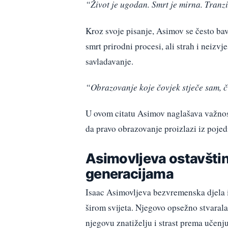
“Život je ugodan. Smrt je mirna. Tranzi
Kroz svoje pisanje, Asimov se često bavio
smrt prirodni procesi, ali strah i neizvj
savladavanje.
“Obrazovanje koje čovjek stječe sam, čv
U ovom citatu Asimov naglašava važnost
da pravo obrazovanje proizlazi iz pojed
Asimovljeva ostavšti
generacijama
Isaac Asimovljeva bezvremenska djela i u
širom svijeta. Njegovo opsežno stvarala
njegovu znatiželju i strast prema učenj