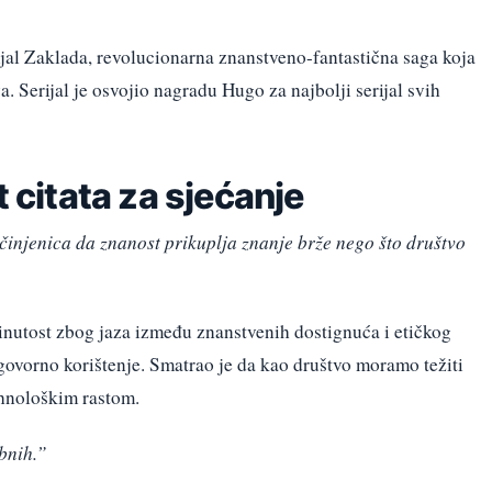
ijal Zaklada, revolucionarna znanstveno-fantastična saga koja
a. Serijal je osvojio nagradu Hugo za najbolji serijal svih
t citata za sjećanje
 činjenica da znanost prikuplja znanje brže nego što društvo
inutost zbog jaza između znanstvenih dostignuća i etičkog
ovorno korištenje. Smatrao je da kao društvo moramo težiti
ehnološkim rastom.
bnih.”