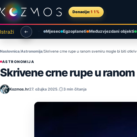
Preskoči na sadržaj
Donacije:
11%
Istraži
Mjesec
Egzoplaneti
Međuzvjezdani objekti
Naslovnica
Astronomija
Skrivene crne rupe u ranom svemiru mogle bi biti otkr
ASTRONOMIJA
Skrivene crne rupe u ranom 
Kozmos.hr
27. ožujka 2025.
3 min čitanja