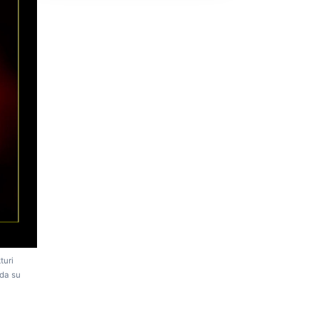
turi
 da su