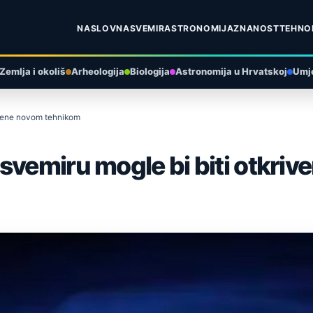
NASLOVNA
SVEMIR
ASTRONOMIJA
ZNANOST
TEHNO
Zemlja i okoliš
Arheologija
Biologija
Astronomija u Hrvatskoj
Umje
ivene novom tehnikom
svemiru mogle bi biti otkri