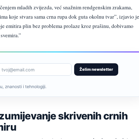
 zračenjem mladih zvijezda, već snažnim rendgenskim zrakama,
ma koje stvara sama crna rupa dok guta okolnu tvar”, izjavio j
oje emitira plin bez problema prolaze kroz prašinu, dobivamo
 svemira.”
Želim newsletter
, znanosti i tehnologiji.
zumijevanje skrivenih crnih
miru