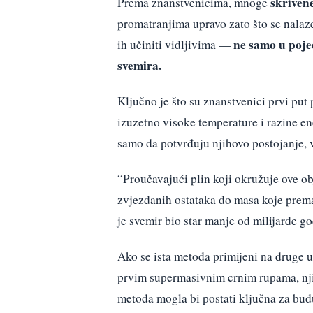
skriven
Prema znanstvenicima, mnoge
promatranjima upravo zato što se nala
ne samo u poje
ih učiniti vidljivima —
svemira.
Ključno je što su znanstvenici prvi put
izuzetno visoke temperature i razine en
samo da potvrđuju njihovo postojanje, v
“Proučavajući plin koji okružuje ove o
zvjezdanih ostataka do masa koje prema
je svemir bio star manje od milijarde go
Ako se ista metoda primijeni na druge ud
prvim supermasivnim crnim rupama, njih
metoda mogla bi postati ključna za budu