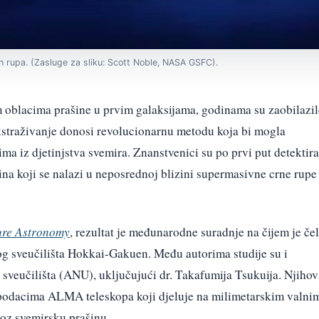
ih rupa. (Zasluge za sliku: Scott Noble, NASA GSFC).
m oblacima prašine u prvim galaksijama, godinama su zaobilazil
 istraživanje donosi revolucionarnu metodu koja bi mogla
ima iz djetinjstva svemira. Znanstvenici su po prvi put detektira
na koji se nalazi u neposrednoj blizini supermasivne crne rupe
ure Astronomy
, rezultat je međunarodne suradnje na čijem je če
og sveučilišta Hokkai-Gakuen. Među autorima studije su i
 sveučilišta (ANU), uključujući dr. Takafumija Tsukuija. Njihov
m podacima ALMA teleskopa koji djeluje na milimetarskim valni
oz svemirsku prašinu.