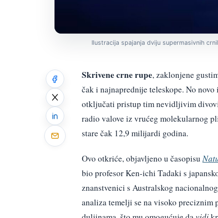
Ilustracija spajanja dviju supermasivnih crn
Skrivene crne rupe
, zaklonjene gusti
čak i najnaprednije teleskope. No novo
otključati pristup tim nevidljivim divov
radio valove iz vrućeg molekularnog pli
stare čak 12,9 milijardi godina.
Ovo otkriće, objavljeno u časopisu
Nat
bio profesor Ken-ichi Tadaki s japansk
znanstvenici s Australskog nacionalnog
analiza temelji se na visoko precizni
duljinama, što mu omogućuje da
vidi
kr