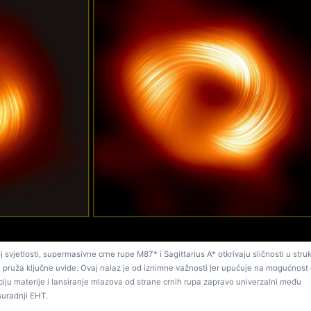
 svjetlosti, supermasivne crne rupe M87* i Sagittarius A* otkrivaju sličnosti u struk
 pruža ključne uvide. Ovaj nalaz je od iznimne važnosti jer upućuje na mogućnost
rpciju materije i lansiranje mlazova od strane crnih rupa zapravo univerzalni među
suradnji EHT.