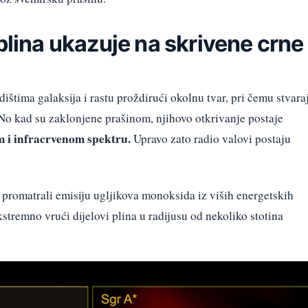
plina ukazuje na skrivene crne
dištima galaksija i rastu proždirući okolnu tvar, pri čemu stvara
. No kad su zaklonjene prašinom, njihovo otkrivanje postaje
 i infracrvenom spektru.
Upravo zato radio valovi postaju
 promatrali emisiju ugljikova monoksida iz viših energetskih
stremno vrući dijelovi plina u radijusu od nekoliko stotina