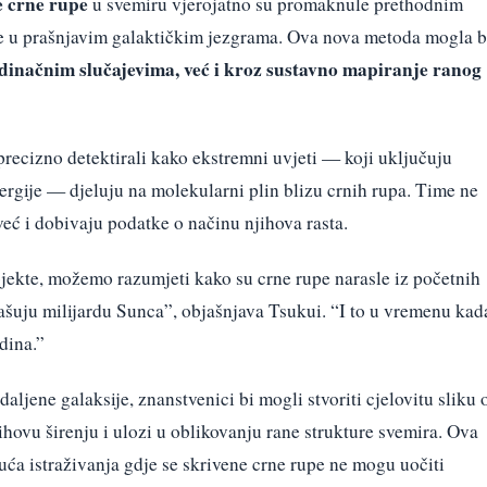
e crne rupe
u svemiru vjerojatno su promaknule prethodnim
ze u prašnjavim galaktičkim jezgrama. Ova nova metoda mogla b
dinačnim slučajevima, već i kroz sustavno mapiranje ranog
 precizno detektirali kako ekstremni uvjeti — koji uključuju
ergije — djeluju na molekularni plin blizu crnih rupa. Time ne
eć i dobivaju podatke o načinu njihova rasta.
bjekte, možemo razumjeti kako su crne rupe narasle iz početnih
šuju milijardu Sunca”, objašnjava Tsukui. “I to u vremenu kad
dina.”
aljene galaksije, znanstvenici bi mogli stvoriti cjelovitu sliku 
ovu širenju i ulozi u oblikovanju rane strukture svemira. Ova
ća istraživanja gdje se skrivene crne rupe ne mogu uočiti