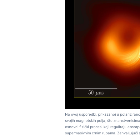
Na ovoj usporedbi, prikazanoj u polariziranoj
svojih magnetskih polja, što znanstvenicima
osnovni fizički procesi koji reguliraju apso
supermasivnim crnim rupama. Zahvaljujući 