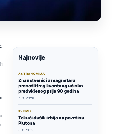
e
Najnovije
li
ASTRONOMIJA
Znanstvenici u magnetaru
pronašli trag kvantnog učinka
predviđenog prije 90 godina
lu
7. 8. 2026.
SVEMIR
a
Tekući dušik izbija na površinu
Plutona
m
6. 8. 2026.