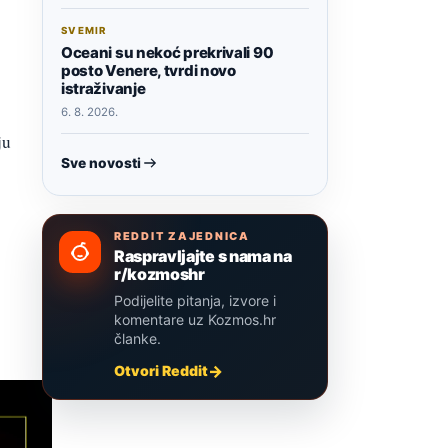
SVEMIR
Oceani su nekoć prekrivali 90
posto Venere, tvrdi novo
istraživanje
6. 8. 2026.
ju
Sve novosti
REDDIT ZAJEDNICA
Raspravljajte s nama na
r/kozmoshr
Podijelite pitanja, izvore i
komentare uz Kozmos.hr
članke.
Otvori Reddit