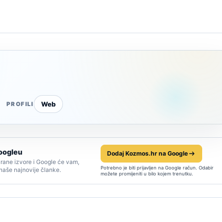
Web
PROFILI
oogleu
Dodaj Kozmos.hr na Google
rane izvore i Google će vam,
Potrebno je biti prijavljen na Google račun. Odabir
 naše najnovije članke.
možete promijeniti u bilo kojem trenutku.