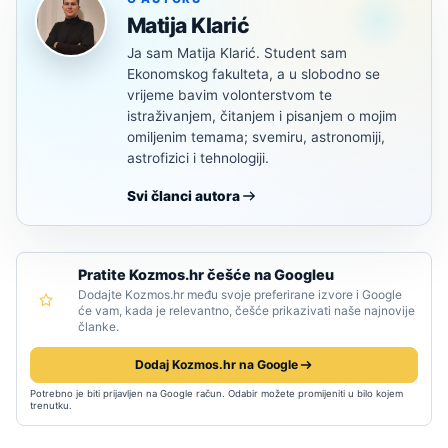
Matija Klarić
Ja sam Matija Klarić. Student sam
Ekonomskog fakulteta, a u slobodno se
vrijeme bavim volonterstvom te
istraživanjem, čitanjem i pisanjem o mojim
omiljenim temama; svemiru, astronomiji,
astrofizici i tehnologiji.
Svi članci autora
Pratite Kozmos.hr češće na Googleu
Dodajte Kozmos.hr među svoje preferirane izvore i Google
će vam, kada je relevantno, češće prikazivati naše najnovije
članke.
Dodaj Kozmos.hr na Google
Potrebno je biti prijavljen na Google račun. Odabir možete promijeniti u bilo kojem
trenutku.