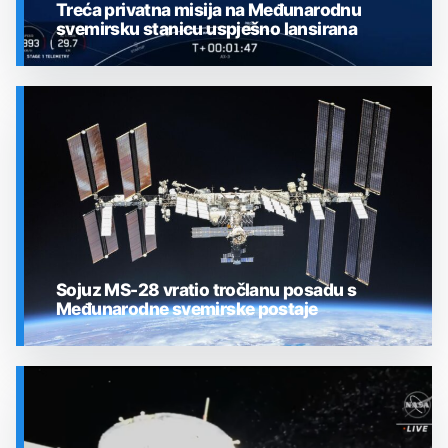
Treća privatna misija na Međunarodnu
svemirsku stanicu uspješno lansirana
SVEMIR
Sojuz MS-28 vratio tročlanu posadu s
Međunarodne svemirske postaje
SVEMIR