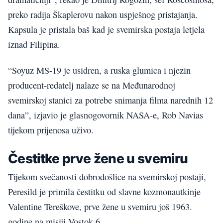
preko radija Škaplerovu nakon uspješnog pristajanja.
Kapsula je pristala baš kad je svemirska postaja letjela
iznad Filipina.
“Soyuz MS-19 je usidren, a ruska glumica i njezin
producent-redatelj nalaze se na Međunarodnoj
svemirskoj stanici za potrebe snimanja filma narednih 12
dana”, izjavio je glasnogovornik NASA-e, Rob Navias
tijekom prijenosa uživo.
Čestitke prve žene u svemiru
Tijekom svečanosti dobrodošlice na svemirskoj postaji,
Peresild je primila čestitku od slavne kozmonautkinje
Valentine Tereškove, prve žene u svemiru još 1963.
godine na misiji Vostok 6.