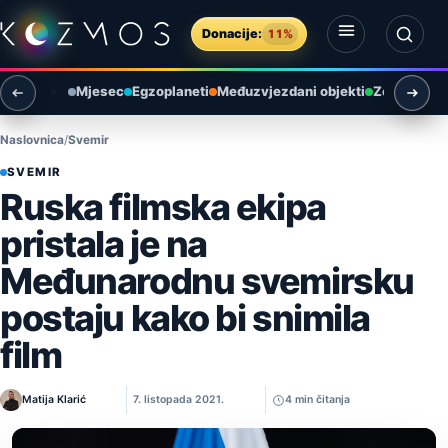
Preskoči na sadržaj
Donacije:
11%
Otvori izbornik
Otvori pretragu
Mjesec
Egzoplaneti
Međuzvjezdani objekti
Zemlja i ok
Naslovnica
Svemir
SVEMIR
Ruska filmska ekipa
pristala je na
Međunarodnu svemirsku
postaju kako bi snimila
film
Matija Klarić
7. listopada 2021.
4 min čitanja