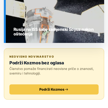
Rusija na ISS šalje zamjenski Soyuz nakon
oštećenja
SVEMIR
NEOVISNO NOVINARSTVO
Podrži Kozmos bez oglasa
Članstvo pomaže financirati neovisne priče o znanosti,
svemiru i tehnologiji.
Podrži Kozmos