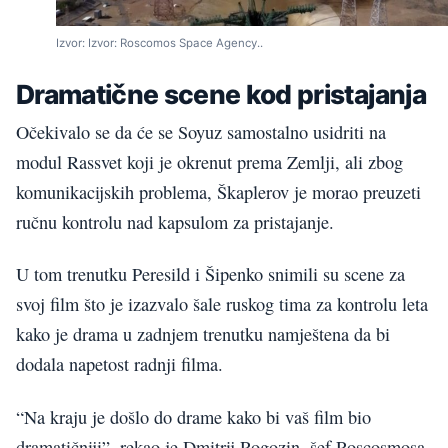
Izvor: Izvor: Roscomos Space Agency..
Dramatične scene kod pristajanja
Očekivalo se da će se Soyuz samostalno usidriti na
modul Rassvet koji je okrenut prema Zemlji, ali zbog
komunikacijskih problema, Škaplerov je morao preuzeti
ručnu kontrolu nad kapsulom za pristajanje.
U tom trenutku Peresild i Šipenko snimili su scene za
svoj film što je izazvalo šale ruskog tima za kontrolu leta
kako je drama u zadnjem trenutku namještena da bi
dodala napetost radnji filma.
“Na kraju je došlo do drame kako bi vaš film bio
dramatičniji”, rekao je Dmitrij Rogozin, šef Roscosmosa,