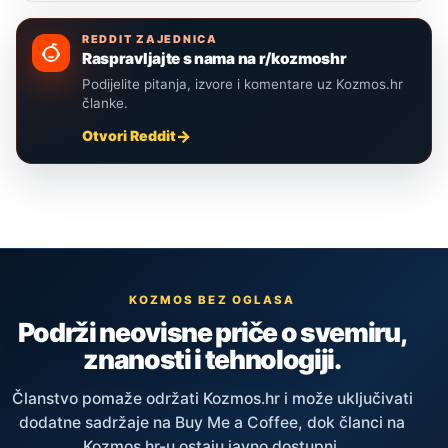
REDDIT ZAJEDNICA
Raspravljajte s nama na r/kozmoshr
Podijelite pitanja, izvore i komentare uz Kozmos.hr
članke.
Otvori Reddit
KOZMOS BEZ OGLASA
Podrži neovisne priče o svemiru,
znanosti i tehnologiji.
Članstvo pomaže održati Kozmos.hr i može uključivati
dodatne sadržaje na Buy Me a Coffee, dok članci na
Kozmos.hr-u ostaju javno dostupni.