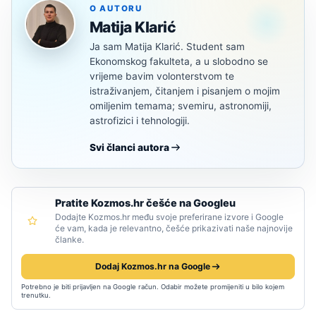
O AUTORU
Matija Klarić
Ja sam Matija Klarić. Student sam
Ekonomskog fakulteta, a u slobodno se
vrijeme bavim volonterstvom te
istraživanjem, čitanjem i pisanjem o mojim
omiljenim temama; svemiru, astronomiji,
astrofizici i tehnologiji.
Svi članci autora
Pratite Kozmos.hr češće na Googleu
Dodajte Kozmos.hr među svoje preferirane izvore i Google
će vam, kada je relevantno, češće prikazivati naše najnovije
članke.
Dodaj Kozmos.hr na Google
Potrebno je biti prijavljen na Google račun. Odabir možete promijeniti u bilo kojem
trenutku.