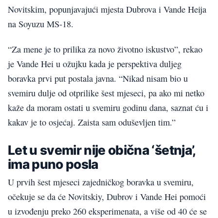
Novitskim, popunjavajući mjesta Dubrova i Vande Heija
na Soyuzu MS-18.
“Za mene je to prilika za novo životno iskustvo”, rekao
je Vande Hei u ožujku kada je perspektiva duljeg
boravka prvi put postala javna. “Nikad nisam bio u
svemiru dulje od otprilike šest mjeseci, pa ako mi netko
kaže da moram ostati u svemiru godinu dana, saznat ću i
kakav je to osjećaj. Zaista sam oduševljen tim.”
Let u svemir nije obična ‘šetnja’,
ima puno posla
U prvih šest mjeseci zajedničkog boravka u svemiru,
očekuje se da će Novitskiy, Dubrov i Vande Hei pomoći
u izvođenju preko 260 eksperimenata, a više od 40 će se