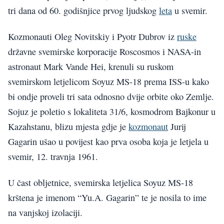
tri dana od 60. godišnjice prvog ljudskog
leta
u svemir.
Kozmonauti Oleg Novitskiy i Pyotr Dubrov iz
ruske
državne svemirske korporacije Roscosmos i NASA-in
astronaut Mark Vande Hei, krenuli su ruskom
svemirskom letjelicom Soyuz MS-18 prema ISS-u kako
bi ondje proveli tri sata odnosno dvije orbite oko Zemlje.
Sojuz je poletio s lokaliteta 31/6, kosmodrom Bajkonur u
Kazahstanu, blizu mjesta gdje je
kozmonaut
Jurij
Gagarin ušao u povijest kao prva osoba koja je letjela u
svemir, 12. travnja 1961.
U čast obljetnice, svemirska letjelica Soyuz MS-18
krštena je imenom “Yu.A. Gagarin” te je nosila to ime
na vanjskoj izolaciji.