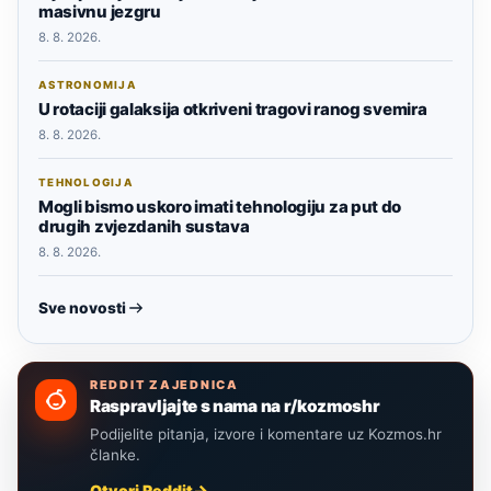
masivnu jezgru
8. 8. 2026.
ASTRONOMIJA
U rotaciji galaksija otkriveni tragovi ranog svemira
8. 8. 2026.
TEHNOLOGIJA
Mogli bismo uskoro imati tehnologiju za put do
drugih zvjezdanih sustava
8. 8. 2026.
Sve novosti
REDDIT ZAJEDNICA
Raspravljajte s nama na r/kozmoshr
Podijelite pitanja, izvore i komentare uz Kozmos.hr
članke.
Otvori Reddit