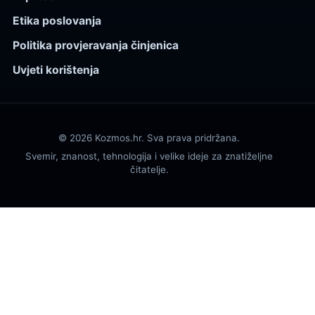
Etika poslovanja
Politika provjeravanja činjenica
Uvjeti korištenja
© 2026 Kozmos.hr. Sva prava pridržana.
Svemir, znanost, tehnologija i velike ideje za znatiželjne
čitatelje.