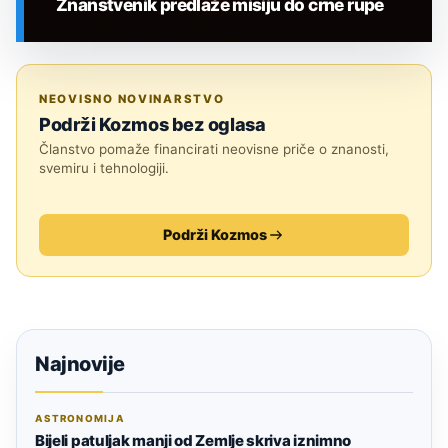
Znanstvenik predlaže misiju do crne rupe
SVEMIR
NEOVISNO NOVINARSTVO
Podrži Kozmos bez oglasa
Članstvo pomaže financirati neovisne priče o znanosti,
svemiru i tehnologiji.
Podrži Kozmos
Najnovije
ASTRONOMIJA
Bijeli patuljak manji od Zemlje skriva iznimno