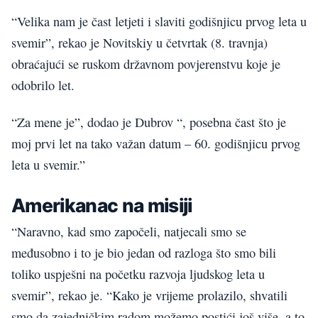
“Velika nam je čast letjeti i slaviti godišnjicu prvog leta u
svemir”, rekao je Novitskiy u četvrtak (8. travnja)
obraćajući se ruskom državnom povjerenstvu koje je
odobrilo let.
“Za mene je”, dodao je Dubrov “, posebna čast što je
moj prvi let na tako važan datum – 60. godišnjicu prvog
leta u svemir.”
Amerikanac na misiji
“Naravno, kad smo započeli, natjecali smo se
međusobno i to je bio jedan od razloga što smo bili
toliko uspješni na početku razvoja ljudskog leta u
svemir”, rekao je. “Kako je vrijeme prolazilo, shvatili
smo da zajedničkim radom možemo postići još više, a to