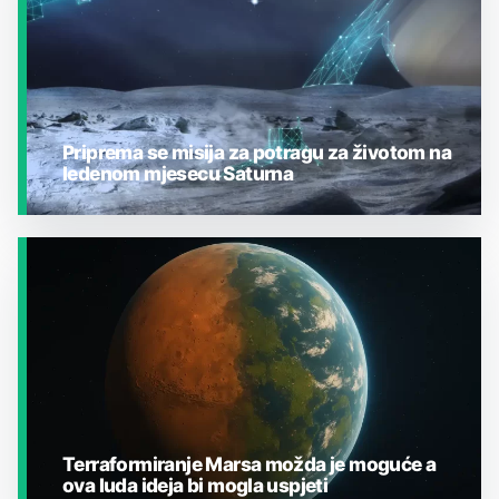
Priprema se misija za potragu za životom na
ledenom mjesecu Saturna
JESTE LI ZNALI?
Terraformiranje Marsa možda je moguće a
ova luda ideja bi mogla uspjeti