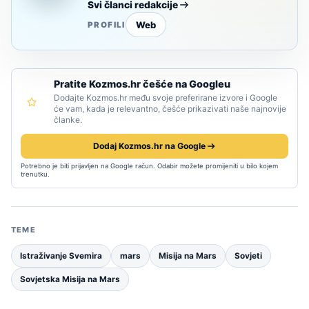
Svi članci redakcije
Web
PROFILI
Pratite Kozmos.hr češće na Googleu
Dodajte Kozmos.hr među svoje preferirane izvore i Google
će vam, kada je relevantno, češće prikazivati naše najnovije
članke.
Dodaj Kozmos.hr na Google
Potrebno je biti prijavljen na Google račun. Odabir možete promijeniti u bilo kojem
trenutku.
TEME
Istraživanje Svemira
mars
Misija na Mars
Sovjeti
Sovjetska Misija na Mars