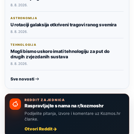
8. 8. 2026.
ASTRONOMIJA
U rotaciji galaksija otkriveni tragovi ranog svemira
8. 8. 2026.
TEHNOLOGIJA
Mogli bismo uskoro imati tehnologiju za put do
drugih zvjezdanih sustava
8. 8. 2026.
Sve novosti
REDDIT ZAJEDNICA
Raspravljajte s nama na r/kozmoshr
Podijelite pitanja, izvore i komentare uz Kozmos.hr
članke.
Otvori Reddit