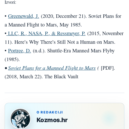
Izvori:
•
Greenewald, J.
(2020, December 21). Soviet Plans for
a Manned Flight to Mars, May 1985.
•
LLC, R., NASA, P., & Ressmeyer, P.
(2015, November
11). Here’s Why There’s Still Not a Human on Mars.
•
Portree, D.
(n.d.). Shuttle-Era Manned Mars Flyby
(1985).
•
Soviet Plans for a Manned Flight to Mars
(
[PDF].
(2018, March 22). The Black Vault
O REDAKCIJI
Kozmos.hr