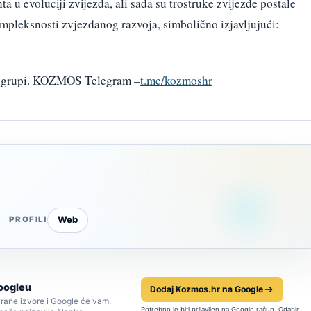
 u evoluciji zvijezda, ali sada su trostruke zvijezde postale
mpleksnosti zvjezdanog razvoja, simbolično izjavljujući:
am grupi. KOZMOS Telegram –
t.me/kozmoshr
Web
PROFILI
oogleu
Dodaj Kozmos.hr na Google
rane izvore i Google će vam,
Potrebno je biti prijavljen na Google račun. Odabir