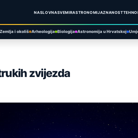
NASLOVNA
SVEMIR
ASTRONOMIJA
ZNANOST
TEHNO
Zemlja i okoliš
Arheologija
Biologija
Astronomija u Hrvatskoj
Umje
trukih zvijezda