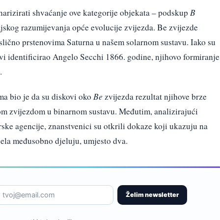
arizirati shvaćanje ove kategorije objekata – podskup
B
rijskog razumijevanja opće evolucije zvijezda. Be zvijezde
, slično prstenovima Saturna u našem solarnom sustavu. Iako su
vi identificirao Angelo Secchi 1866. godine, njihovo formiranje
.
a bio je da su diskovi oko
Be
zvijezda rezultat njihove brze
gom zvijezdom u binarnom sustavu. Međutim, analizirajući
ke agencije, znanstvenici su otkrili dokaze koji ukazuju na
tijela međusobno djeluju, umjesto dva.
Želim newsletter