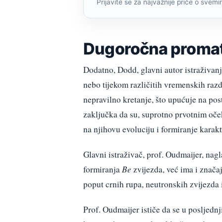
Prijavite se za najvažnije priče o svemiru
Dugoročna promat
Dodatno, Dodd, glavni autor istraživan
nebo tijekom različitih vremenskih razdo
nepravilno kretanje, što upućuje na pos
zaključka da su, suprotno prvotnim oček
na njihovu evoluciju i formiranje karakt
Glavni istraživač, prof. Oudmaijer, nag
formiranja
Be
zvijezda, već ima i znač
poput crnih rupa, neutronskih zvijezda i
Prof. Oudmaijer ističe da se u posljedn