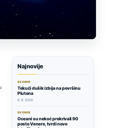
Najnovije
SVEMIR
u
Tekući dušik izbija na površinu
Plutona
6. 8. 2026.
SVEMIR
Oceani su nekoć prekrivali 90
posto Venere, tvrdi novo