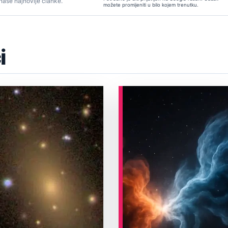
 naše najnovije članke.
možete promijeniti u bilo kojem trenutku.
i