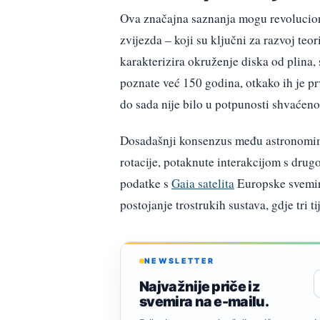
Ova značajna saznanja mogu revolucion
zvijezda – koji su ključni za razvoj teo
karakterizira okruženje diska od plina
poznate već 150 godina, otkako ih je pr
do sada nije bilo u potpunosti shvaćeno
Dosadašnji konsenzus među astronomim
rotacije, potaknute interakcijom s dru
podatke s
Gaia satelita
Europske svemirs
postojanje trostrukih sustava, gdje tri 
NEWSLETTER
Najvažnije priče iz
svemira na e-mailu.