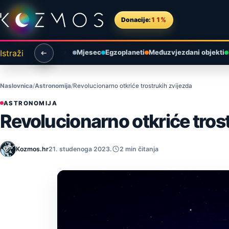
Preskoči na sadržaj
Donacije:
11%
Istraži
Mjesec
Egzoplaneti
Međuzvjezdani objekti
Naslovnica
Astronomija
Revolucionarno otkriće trostrukih zvijezda
ASTRONOMIJA
Revolucionarno otkriće tros
Kozmos.hr
21. studenoga 2023.
2 min čitanja