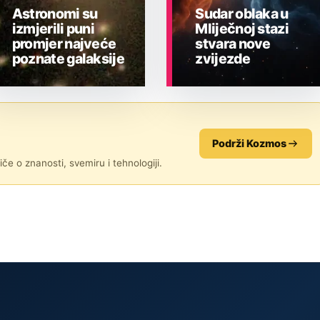
Astronomi su
Sudar oblaka u
izmjerili puni
Mliječnoj stazi
promjer najveće
stvara nove
poznate galaksije
zvijezde
ASTRONOMIJA
ASTRONOMIJA
Podrži Kozmos
če o znanosti, svemiru i tehnologiji.