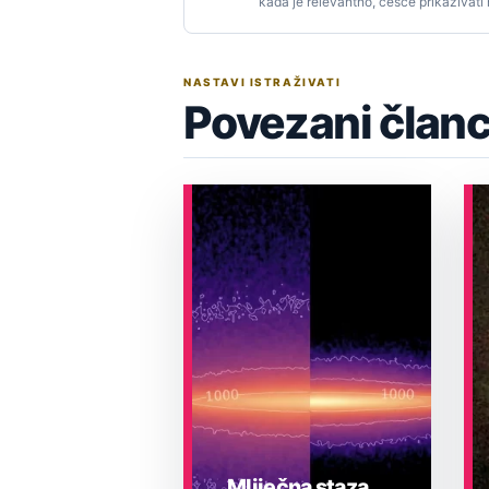
kada je relevantno, češće prikazivati
NASTAVI ISTRAŽIVATI
Povezani članc
Mliječna staza