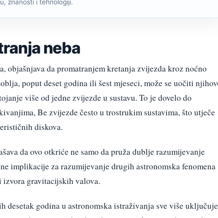
, znanosti i tehnologiji.
ranja neba
ja, objašnjava da promatranjem kretanja zvijezda kroz noćno
blja, poput deset godina ili šest mjeseci, može se uočiti njihov
tojanje više od jedne zvijezde u sustavu. To je dovelo do
ivanjima, Be zvijezde često u trostrukim sustavima, što utječe
erističnih diskova.
lašava da ovo otkriće ne samo da pruža dublje razumijevanje
ajne implikacije za razumijevanje drugih astronomska fenomena
 izvora gravitacijskih valova.
jih desetak godina u astronomska istraživanja sve više uključuje