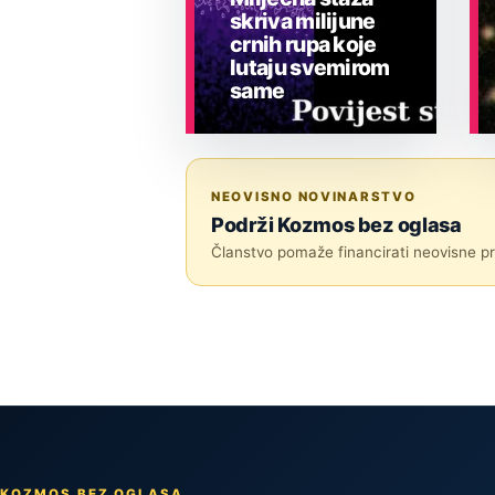
skriva milijune
crnih rupa koje
lutaju svemirom
same
ASTRONOMIJA
NEOVISNO NOVINARSTVO
Podrži Kozmos bez oglasa
Članstvo pomaže financirati neovisne pri
KOZMOS BEZ OGLASA