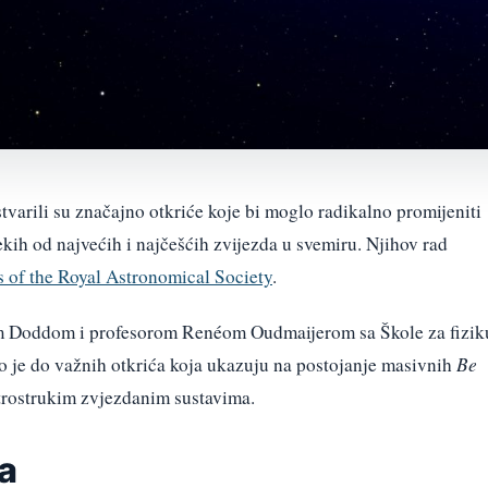
tvarili su značajno otkriće koje bi moglo radikalno promijeniti
kih od najvećih i najčešćih zvijezda u svemiru. Njihov rad
 of the Royal Astronomical Society
.
om Doddom i profesorom Renéom Oudmaijerom sa Škole za fizik
ao je do važnih otkrića koja ukazuju na postojanje masivnih
Be
 trostrukim zvjezdanim sustavima.
a