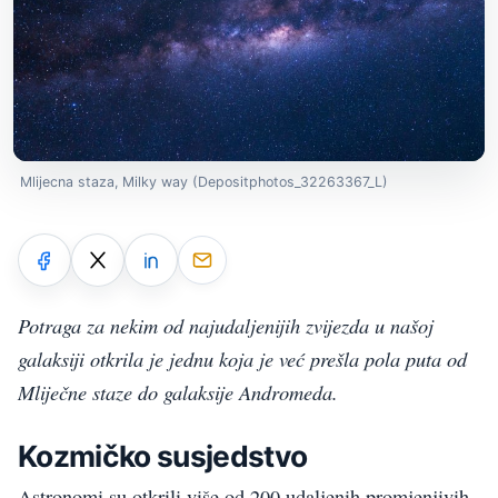
Mlijecna staza, Milky way (Depositphotos_32263367_L)
Potraga za nekim od najudaljenijih zvijezda u našoj
galaksiji otkrila je jednu koja je već prešla pola puta od
Mliječne staze do galaksije Andromeda.
Kozmičko susjedstvo
Astronomi su otkrili više od 200 udaljenih promjenjivih