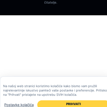
čitatelje.
Na našoj web stranici koristimo kolačiće kako bismo vam pružili
najrelevantnije iskustvo pamteći vaše postavke i preferencije. Pritisk
na "Prihvati" pristajete na upotrebu SVIH kolačića.
PRIHVATI
Postavke kolačića