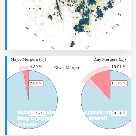
Prostor oko Sunca nije miran: nova 3D karta
otkrila plin koji stalno mijenja stanje
SVEMIR
Galaktički sudari možda nisu glavni razlog
zbog kojeg galaksije prestaju stvarati
zvijezde