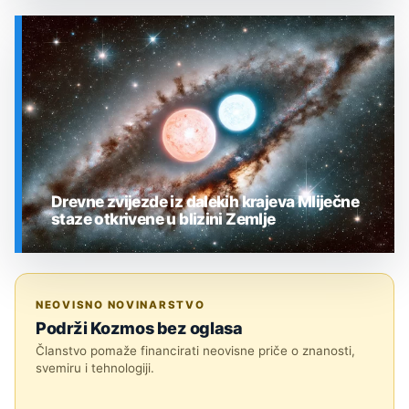
SVEMIR
Drevne zvijezde iz dalekih krajeva Mliječne
staze otkrivene u blizini Zemlje
SVEMIR
NEOVISNO NOVINARSTVO
Podrži Kozmos bez oglasa
Članstvo pomaže financirati neovisne priče o znanosti,
svemiru i tehnologiji.