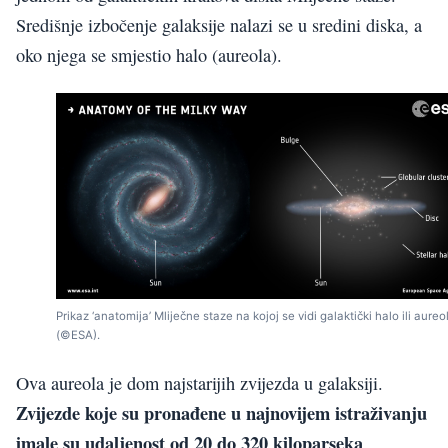
Središnje izbočenje galaksije nalazi se u sredini diska, a
oko njega se smjestio halo (aureola).
Prikaz ‘anatomija’ Mliječne staze na kojoj se vidi galaktički halo ili aureo
(©ESA).
Ova aureola je dom najstarijih zvijezda u galaksiji.
Zvijezde koje su pronađene u najnovijem istraživanju
imale su udaljenost od 20 do 320 kiloparseka
.