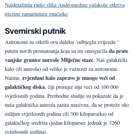
Najdetaljnija radio slika Andromedine galaksije otkriva
njezine zapanjujuće značajke
Svemirski putnik
Astronomi su otkrili ovu daleku ‘odbjeglu zvijezdu ‘
da prate
putem novih promatranja koja su im omogućila
vanjske granice aureole Mliječne staze
. Naš galaktički
halo (ili aureola) od velike je važnosti za astronome.
zvjezdani halo zapravo je mnogo veći od
Naime,
galaktičkog diska
, čiji promjer nije veći od 100 000
svjetlosnih godina. Prethodne studije su pokazale da je
naša galaktička aureola zaista masivna, da se proteže oko
milijun svjetlosnih godina (ili 300 kiloparseka) od
galaktičkog središta (jedan kiloparsec jednak je 3260
svjetlosnih godina).