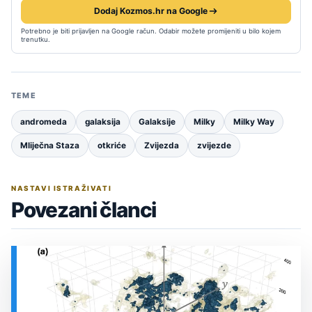
Dodaj Kozmos.hr na Google
Potrebno je biti prijavljen na Google račun. Odabir možete promijeniti u bilo kojem
trenutku.
TEME
andromeda
galaksija
Galaksije
Milky
Milky Way
Mliječna Staza
otkriće
Zvijezda
zvijezde
NASTAVI ISTRAŽIVATI
Povezani članci