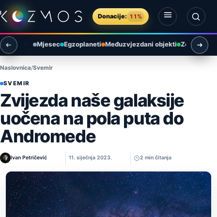
Preskoči na sadržaj
Donacije:
11%
Otvori izbornik
Otvori pretragu
Mjesec
Egzoplaneti
Međuzvjezdani objekti
Zemlja i ok
Naslovnica
Svemir
SVEMIR
Zvijezda naše galaksije
uočena na pola puta do
Andromede
Ivan Petričević
11. siječnja 2023.
2 min čitanja