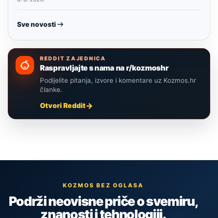
Sve novosti
REDDIT ZAJEDNICA
Raspravljajte s nama na r/kozmoshr
Podijelite pitanja, izvore i komentare uz Kozmos.hr
članke.
Otvori Reddit
KOZMOS BEZ OGLASA
Podrži neovisne priče o svemiru,
znanosti i tehnologiji.