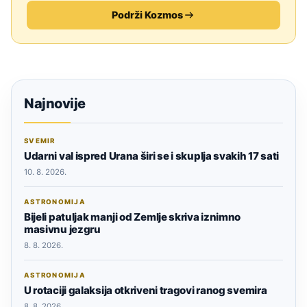
Podrži Kozmos
Najnovije
SVEMIR
Udarni val ispred Urana širi se i skuplja svakih 17 sati
10. 8. 2026.
ASTRONOMIJA
Bijeli patuljak manji od Zemlje skriva iznimno
masivnu jezgru
8. 8. 2026.
ASTRONOMIJA
U rotaciji galaksija otkriveni tragovi ranog svemira
8. 8. 2026.