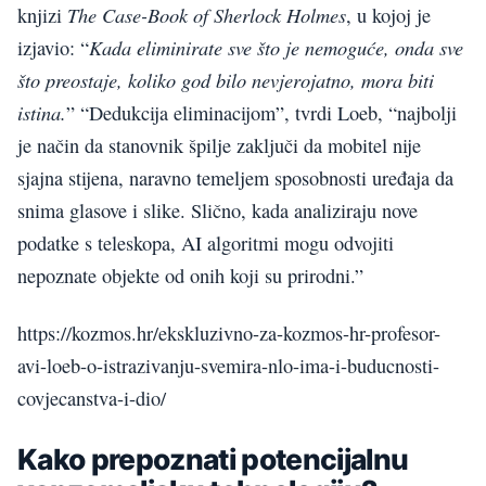
The Case-Book of Sherlock Holmes
knjizi
, u kojoj je
Kada eliminirate sve što je nemoguće, onda sve
izjavio: “
što preostaje, koliko god bilo nevjerojatno, mora biti
istina.
” “Dedukcija eliminacijom”, tvrdi Loeb, “najbolji
je način da stanovnik špilje zaključi da mobitel nije
sjajna stijena, naravno temeljem sposobnosti uređaja da
snima glasove i slike. Slično, kada analiziraju nove
podatke s teleskopa, AI algoritmi mogu odvojiti
nepoznate objekte od onih koji su prirodni.”
https://kozmos.hr/ekskluzivno-za-kozmos-hr-profesor-
avi-loeb-o-istrazivanju-svemira-nlo-ima-i-buducnosti-
covjecanstva-i-dio/
Kako prepoznati potencijalnu