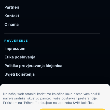
Partneri
Kontakt
O nama
POVJERENJE
Impressum
Etika poslovanja
Politika provjeravanja činjenica
Uvjeti korištenja
Na našoj web stranici koristimo kolačiće kako bismo vam pružili
© 2026 Kozmos.hr. Sva prava pridržana.
najrelevantnije iskustvo pamteći vaše postavke i preferencije.
Pritiskom na "Prihvati" pristajete na upotrebu SVIH kolačića.
Svemir, znanost, tehnologija i velike ideje za znatiželjne
čitatelje.