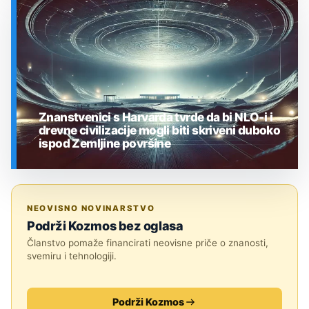
SVEMIR
Znanstvenici s Harvarda tvrde da bi NLO-i i
drevne civilizacije mogli biti skriveni duboko
ispod Zemljine površine
SVEMIR
NEOVISNO NOVINARSTVO
Podrži Kozmos bez oglasa
Članstvo pomaže financirati neovisne priče o znanosti,
svemiru i tehnologiji.
Podrži Kozmos