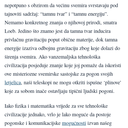
nepotpuno s obzirom da većinu svemira svrstavaju pod
tajnoviti sadržaj: “tamnu tvar” i “tamnu energiju”.
Nemamo konkretnog znanja o njihovoj prirodi, smatra
Loeb. Jedino što znamo jest da tamna tvar inducira
privlačnu gravitaciju poput obične materije, dok tamna
energije izaziva odbojnu gravitaciju zbog koje dolazi do
širenja svemira. Ako vanzemaljska tehnološka
civilizacija posjeduje znanje koje joj pomaže da iskoristi
ove misteriozne svemirske sastojske za pogon svojih
letjelica
, naši teleskopi ne mogu otkriti ispušne ‘plinove’
koje za sobom inače ostavljaju tipični ljudski pogoni.
Iako fizika i matematika vrijede za sve tehnološke
civilizacije jednako, vrlo je lako moguće da postoje
pogonske i komunikacijske
mogućnosti
izvan našeg