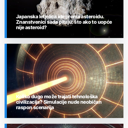
Japanska letjelica ide prema asteroidu.
Znanstvenici sada pitaju: što ako to uopće
nije asteroid?
SVEMIR
Koliko dugo može trajati tehnološka
civilizacija? Simulacije nude neobičan
raspon scenarija