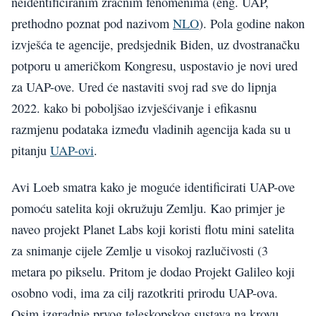
neidentificiranim zračnim fenomenima (eng. UAP,
prethodno poznat pod nazivom
NLO
). Pola godine nakon
izvješća te agencije, predsjednik Biden, uz dvostranačku
potporu u američkom Kongresu, uspostavio je novi ured
za UAP-ove. Ured će nastaviti svoj rad sve do lipnja
2022. kako bi poboljšao izvješćivanje i efikasnu
razmjenu podataka između vladinih agencija kada su u
pitanju
UAP-ovi
.
Avi Loeb smatra kako je moguće identificirati UAP-ove
pomoću satelita koji okružuju Zemlju. Kao primjer je
naveo projekt Planet Labs koji koristi flotu mini satelita
za snimanje cijele Zemlje u visokoj razlučivosti (3
metara po pikselu. Pritom je dodao Projekt Galileo koji
osobno vodi, ima za cilj razotkriti prirodu UAP-ova.
Osim izgradnje prvog teleskopskog sustava na krovu