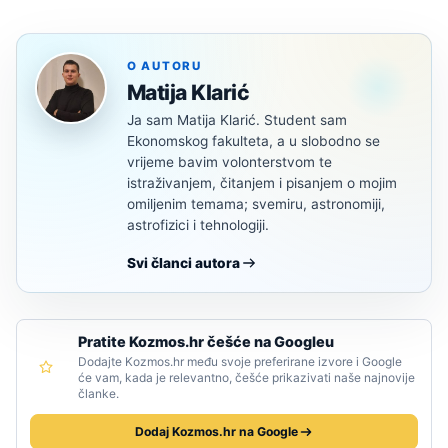
O AUTORU
Matija Klarić
Ja sam Matija Klarić. Student sam
Ekonomskog fakulteta, a u slobodno se
vrijeme bavim volonterstvom te
istraživanjem, čitanjem i pisanjem o mojim
omiljenim temama; svemiru, astronomiji,
astrofizici i tehnologiji.
Svi članci autora
Pratite Kozmos.hr češće na Googleu
Dodajte Kozmos.hr među svoje preferirane izvore i Google
će vam, kada je relevantno, češće prikazivati naše najnovije
članke.
Dodaj Kozmos.hr na Google