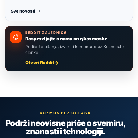
Sve novosti
REDDIT ZAJEDNICA
Raspravljajte s nama na r/kozmoshr
Podijelite pitanja, izvore i komentare uz Kozmos.hr
članke.
Otvori Reddit
KOZMOS BEZ OGLASA
Podrži neovisne priče o svemiru,
znanosti i tehnologiji.