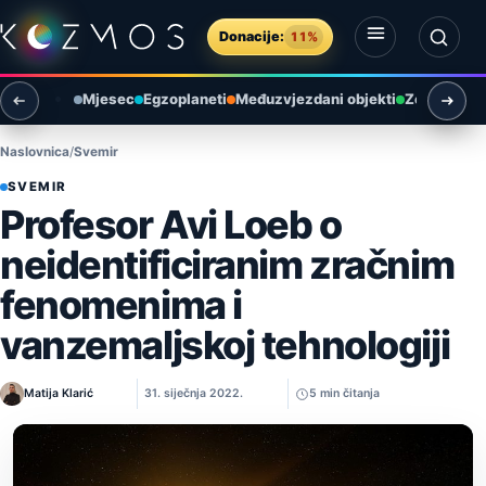
Preskoči na sadržaj
Donacije:
11%
Otvori izbornik
Otvori pretragu
Mjesec
Egzoplaneti
Međuzvjezdani objekti
Zemlja i ok
Naslovnica
Svemir
SVEMIR
Profesor Avi Loeb o
neidentificiranim zračnim
fenomenima i
vanzemaljskoj tehnologiji
Matija Klarić
31. siječnja 2022.
5 min čitanja