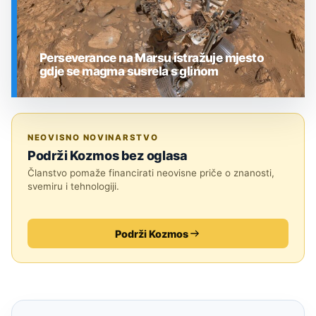
Perseverance na Marsu istražuje mjesto
gdje se magma susrela s glinom
SVEMIR
NEOVISNO NOVINARSTVO
Podrži Kozmos bez oglasa
Članstvo pomaže financirati neovisne priče o znanosti,
svemiru i tehnologiji.
Podrži Kozmos