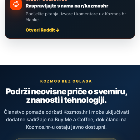
Raspravljajte s nama na r/kozmoshr
Podijelite pitanja, izvore i komentare uz Kozmos.hr
članke.
Otvori Reddit
KOZMOS BEZ OGLASA
Podrži neovisne priče o svemiru,
znanosti i tehnologiji.
Članstvo pomaže održati Kozmos.hr i može uključivati
dodatne sadržaje na Buy Me a Coffee, dok članci na
Kozmos.hr-u ostaju javno dostupni.