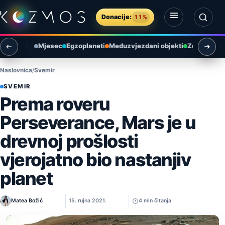
Preskoči na sadržaj
Donacije:
11%
Otvori izbornik
Otvori pretragu
Mjesec
Egzoplaneti
Međuzvjezdani objekti
Zemlja i ok
Naslovnica
Svemir
SVEMIR
Prema roveru
Perseverance, Mars je u
drevnoj prošlosti
vjerojatno bio nastanjiv
planet
Matea Božić
15. rujna 2021.
4 min čitanja