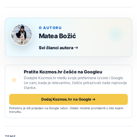
O AUTORU
Matea Božić
Svi članci autora
Pratite Kozmos.hr češće na Googleu
Dodajte Kozmos.hr među svoje preferirane izvore i Google
će vam, kada je relevantno, češće prikazivati naše najnovije
članke.
Dodaj Kozmos.hr na Google
Potrebno je biti prijavljen na Google račun. Odabir možete promijeniti u bilo kojem
trenutku.
TEME