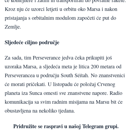
će kontejnere i zatim ih transportirati do povratne rakete.
Kroz nju će uzorci letjeti u orbitu oko Marsa i nakon
pristajanja s orbitalnim modulom započeti će put do
Zemlje.
Sljedeće ciljno područje
Za sada, tim Perseverance jedva čeka prikupiti još
uzoraka Marsa, a sljedeća meta je litica 200 metara od
Perseverancea u području South Séítah. No znanstvenici
će morati pričekati. U listopadu će položaj Crvenog
planeta iza Sunca omesti sve znanstvene napore. Radio
komunikacija sa svim radnim misijama na Marsu bit će
obustavljena na nekoliko tjedana.
Pridružite se raspravi u našoj Telegram grupi.