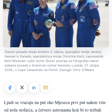
Članovi posade misije Artemis 2, slijeva, specijalist misije Jeremy
Hansen iz Kanade, specijalistica misije Christina Koch, zapovjednik
Reid Wiseman i pilot Victor Glover poziraju za fotografiju nakon
dolaska posade u Svemirski centar Kennedy u petak, 27. ožujka
2026., u Cape Canaveralu na Floridi. Zasluge: Chris O'Meara
Ljudi se vraćaju na put oko Mjeseca prvi put nakon više
od pola stoljeća, a četvero astronauta koji bi to trebali