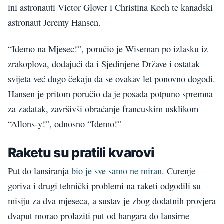
ini astronauti Victor Glover i Christina Koch te kanadski
astronaut Jeremy Hansen.
“Idemo na Mjesec!”, poručio je Wiseman po izlasku iz
zrakoplova, dodajući da i Sjedinjene Države i ostatak
svijeta već dugo čekaju da se ovakav let ponovno dogodi.
Hansen je pritom poručio da je posada potpuno spremna
za zadatak, završivši obraćanje francuskim usklikom
“Allons-y!”, odnosno “Idemo!”
Raketu su pratili kvarovi
Put do lansiranja
bio je sve samo ne miran
. Curenje
goriva i drugi tehnički problemi na raketi odgodili su
misiju za dva mjeseca, a sustav je zbog dodatnih provjera
dvaput morao prolaziti put od hangara do lansirne