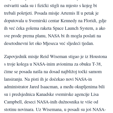
ostvariti sada su i fizički stigli na mjesto s kojeg bi
trebali poletjeti. Posada misije Artemis II u petak je
doputovala u Svemirski centar Kennedy na Floridi, gdje
ih već čeka golema raketa Space Launch System, a ako
sve prođe prema planu, NASA bi ih mogla poslati na
desetodnevni let oko Mjeseca već sljedeći tjedan.
Zapovjednik misije Reid Wiseman stigao je iz Houstona
s troje kolega u NASA-inim avionima za obuku T-38,
čime se posada našla na dosad najbližoj točki samom
lansiranju. Na pisti ih je dočekao novi NASA-in
administrator Jared Isaacman, a među okupljenima bili
su i predsjednica Kanadske svemirske agencije Lisa
Campbell, deseci NASA-inih dužnosnika te više od
stotinu novinara. Uz Wisemana, u posadi su još NASA-