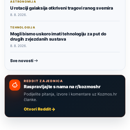
ASTRONOMIJA
U rotaciji galaksija otkriveni tragovi ranog svemira
8. 8. 2026.
TEHNOLOGIJA
Mogli bismo uskoro imati tehnologiju za put do
drugih zvjezdanih sustava
8. 8. 2026.
Sve novosti
REDDIT ZAJEDNICA
Raspravljajte s nama na r/kozmoshr
Podijelite pitanja, izvore i komentare uz Kozmos.hr
članke.
Otvori Reddit