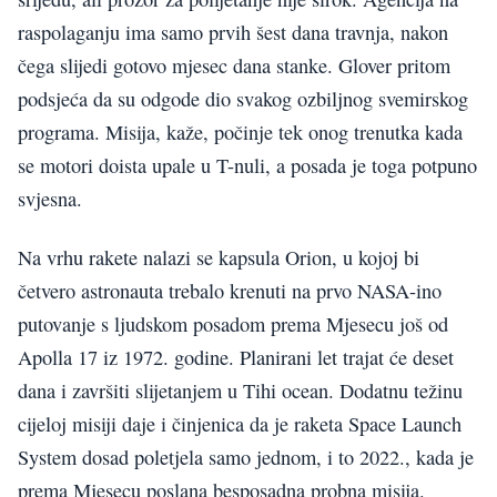
raspolaganju ima samo prvih šest dana travnja, nakon
čega slijedi gotovo mjesec dana stanke. Glover pritom
podsjeća da su odgode dio svakog ozbiljnog svemirskog
programa. Misija, kaže, počinje tek onog trenutka kada
se motori doista upale u T-nuli, a posada je toga potpuno
svjesna.
Na vrhu rakete nalazi se kapsula Orion, u kojoj bi
četvero astronauta trebalo krenuti na prvo NASA-ino
putovanje s ljudskom posadom prema Mjesecu još od
Apolla 17 iz 1972. godine. Planirani let trajat će deset
dana i završiti slijetanjem u Tihi ocean. Dodatnu težinu
cijeloj misiji daje i činjenica da je raketa Space Launch
System dosad poletjela samo jednom, i to 2022., kada je
prema Mjesecu poslana besposadna probna misija.