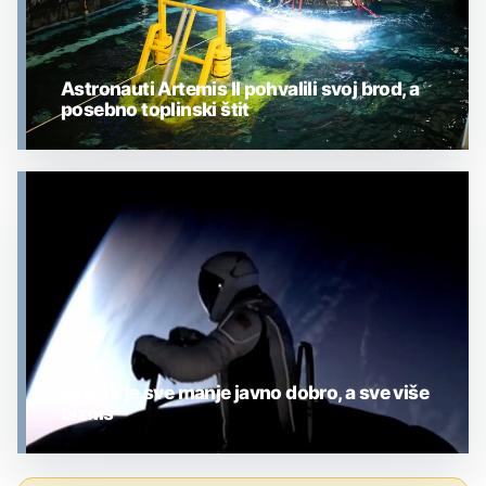
Astronauti Artemis II pohvalili svoj brod, a
posebno toplinski štit
MJESEC
Svemir je sve manje javno dobro, a sve više
biznis