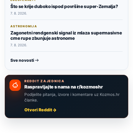
Što se krije duboko ispod površine super-Zemalja?
7. 8. 2026.
ASTRONOMIJA
Zagonetni rendgenski signal iz mlaza supermasivne
crne rupe zbunjuje astronome
7. 8. 2026.
Sve novosti
REDDIT ZAJEDNICA
Raspravljajte s nama na r/kozmoshr
Podijelite pitanja, izvore i komentare uz Kozmos.hr
članke.
Otvori Reddit