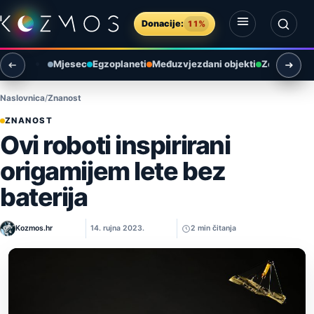
Preskoči na sadržaj
Donacije:
11%
Otvori izbornik
Otvori pretragu
Mjesec
Egzoplaneti
Međuzvjezdani objekti
Zemlja i ok
Naslovnica
Znanost
ZNANOST
Ovi roboti inspirirani
origamijem lete bez
baterija
Kozmos.hr
14. rujna 2023.
2 min čitanja