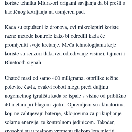
koriste tehniku Miura-ori origami savijanja da bi prešli s
kaotičnog kotrljanja na usmjeren pad.
Kada su otpušteni iz dronova, ovi mikroleptiri koriste
razne metode kontrole kako bi odredili kada će
promijeniti svoje kretanje. Među tehnologijama koje
koriste su senzori tlaka (za određivanje visine), tajmeri i
Bluetooth signali.
Unatoč masi od samo 400 miligrama, otprilike težine
polovice čavla, ovakvi roboti mogu preći duljinu
nogometnog igrališta kada se ispale s visine od približno
40 metara pri blagom vjetru. Opremljeni su aktuatorima
koji ne zahtijevaju baterije, sklopovima za prikupljanje
solarne energije, te kontrolnom jedinicom. Također,
sposobni su u realnom vremenu tijekom leta mjeriti