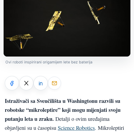
Ovi roboti inspirirani origamijem lete bez baterija
Istraživači sa Sveučilišta u Washingtonu razvili su
robotske “mikroleptire” koji mogu mijenjati svoju
putanju leta u zraku.
Detalji o ovim uređajima
objavljeni su u časopisu
Science Robotics
. Mikroleptiri