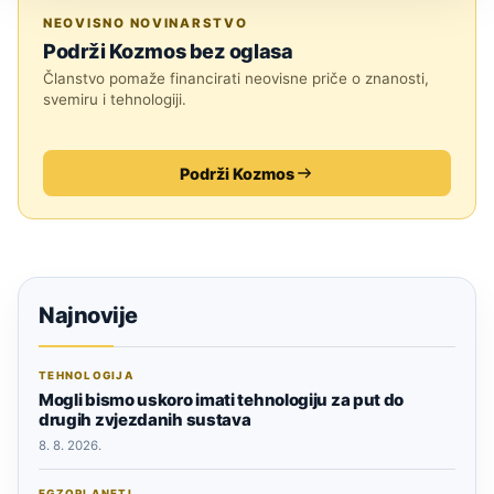
ZNANOST
NEOVISNO NOVINARSTVO
Podrži Kozmos bez oglasa
Članstvo pomaže financirati neovisne priče o znanosti,
svemiru i tehnologiji.
Podrži Kozmos
Najnovije
TEHNOLOGIJA
Mogli bismo uskoro imati tehnologiju za put do
drugih zvjezdanih sustava
8. 8. 2026.
EGZOPLANETI