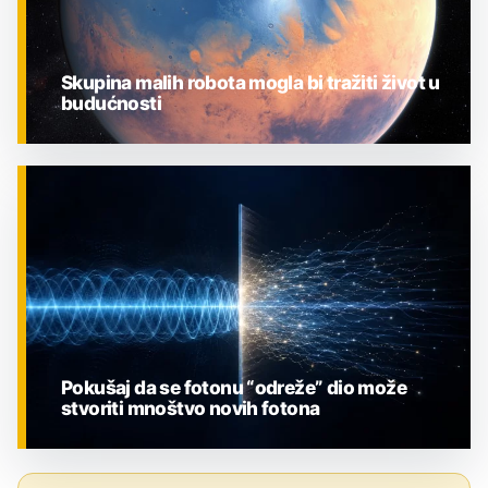
Skupina malih robota mogla bi tražiti život u
budućnosti
ZNANOST
Pokušaj da se fotonu “odreže” dio može
stvoriti mnoštvo novih fotona