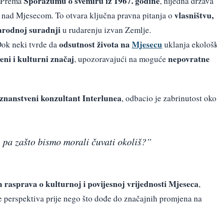
Sporazumu o svemiru iz 1967. godine
Prema
, nijedna država
vlasništvu,
a nad Mjesecom. To otvara ključna pravna pitanja o
arodnoj suradnji
u rudarenju izvan Zemlje.
odsutnost života na
Mjesecu
ok neki tvrde da
uklanja ekološ
eni i kulturni značaj
nepovratne
, upozoravajući na moguće
znanstveni konzultant Interlunea
, odbacio je zabrinutost oko
pa zašto bismo morali čuvati okoliš?”
h rasprava o kulturnoj i povijesnoj vrijednosti Mjeseca
,
še perspektiva prije nego što dođe do značajnih promjena na