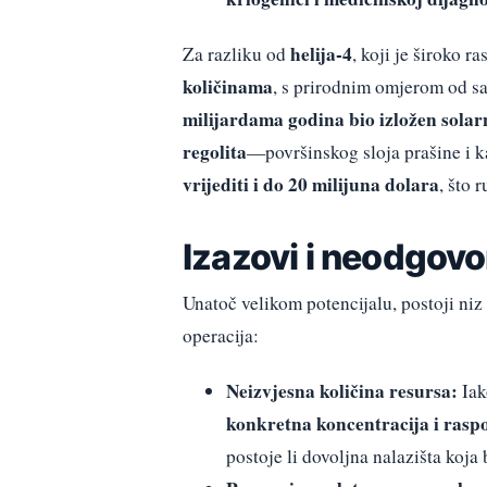
helija-4
Za razliku od
, koji je široko r
količinama
, s prirodnim omjerom od 
milijardama godina bio izložen sola
regolita
—površinskog sloja prašine i 
vrijediti i do 20 milijuna dolara
, što 
Izazovi i neodgovo
Unatoč velikom potencijalu, postoji niz
operacija:
Neizvjesna količina resursa:
Iak
konkretna koncentracija i raspo
postoje li dovoljna nalazišta koja