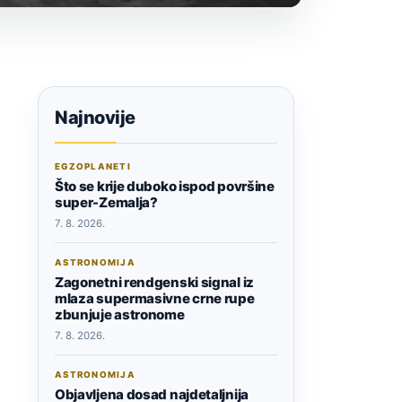
Najnovije
EGZOPLANETI
Što se krije duboko ispod površine
super-Zemalja?
7. 8. 2026.
ASTRONOMIJA
Zagonetni rendgenski signal iz
mlaza supermasivne crne rupe
zbunjuje astronome
7. 8. 2026.
ASTRONOMIJA
Objavljena dosad najdetaljnija