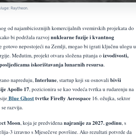
sluge: Raytheon.
dnog od najambicioznijih komercijalnih svemirskih projekata do
nuklearne fuzije i kvantnog
kako bi podržala razvoj
 je gotovo nepostojeći na Zemlji, mogao bi igrati ključnu ulogu u
izvodivosti,
gije. Međutim, projekt otvara složena pitanja o
osljedicama iskorištavanja lunarnih resursa
.
Interlune
bivši
rzano napreduju,
, startup koji su osnovali
ije Apollo 17
, pozicionira se kao vodeća tvrtka u rudarenju na
Blue Ghost
tvrtke Firefly Aerospace
sije
16. ožujka, sektor
se razvija.
ect Moon
najranije za 2027. godinu
, koja je predviđena
, s
elija-3 izravno s Mjesečeve površine. Ako rezultati potvrde da