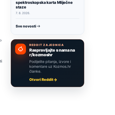
spektroskopska karta Mliječne
staze
7. 8. 2026.
Sve novosti
o
REDDIT ZAJEDNICA
Raspravljajte s nama na
r/kozmoshr
ti
Podijelite pitanja, izvore i
komentare uz Kozmos.hr
članke.
Otvori Reddit