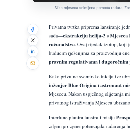
Slika mjeseca snimljena pomoću radara, Za
Privatna tvrtka priprema lansiranje je
ekstrakciju helija-3 s Mjeseca
sada—
računalstva
. Ovaj rijedak izotop, koji
budućim rješenjima za proizvodnju ener
pravnim regulativama i dugoročnim p
Kako privatne svemirske inicijative ub
inženjer Blue Origina
astronaut mis
i
Mjesecu. Nakon uspješnog slijetanja mi
privatnog istraživanja Mjeseca ubrzano 
Prosp
Interlune planira lansirati misiju
ciljem procjene potencijala rudarenja h