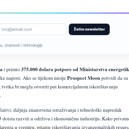
Želim newsletter
, znanosti i tehnologiji.
ja
375.000 dolara potpore od Ministarstva energeti
i primio
Prospect Moon
čke napore. Ako se tijekom misije
potvrdi da su
e, tvrtka bi mogla otvoriti put komercijalnom iskorištavanju
.
tivi, daljnja znanstvena istraživanja i tehnološki napredak
-3 doista razviti u održivu i ekonomičnu industriju. Kako privatn
darenja u svemiru, pitanje iskorištavanja izvanzemaljskih resurs