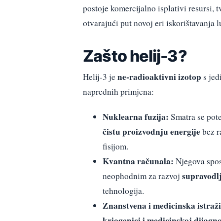
postoje komercijalno isplativi resursi, 
otvarajući put novoj eri iskorištavanja 
Zašto helij-3?
ne-radioaktivni izotop
Helij-3 je
s jed
naprednih primjena:
Nuklearna fuzija:
Smatra se pot
čistu proizvodnju energije
bez r
fisijom.
Kvantna računala:
Njegova spos
supravodl
neophodnim za razvoj
tehnologija.
Znanstvena i medicinska istraž
kriogenici i medicinskoj dijagno