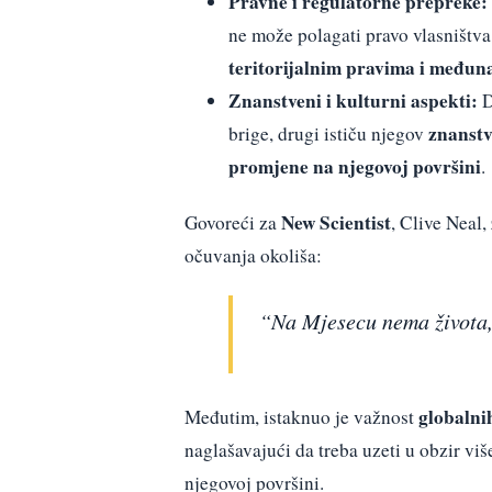
Pravne i regulatorne prepreke:
ne može polagati pravo vlasništv
teritorijalnim pravima i međun
Znanstveni i kulturni aspekti:
D
znanstv
brige, drugi ističu njegov
promjene na njegovoj površini
.
New Scientist
Govoreći za
, Clive Neal,
očuvanja okoliša:
“Na Mjesecu nema života, 
globalni
Međutim, istaknuo je važnost
naglašavajući da treba uzeti u obzir vi
njegovoj površini.