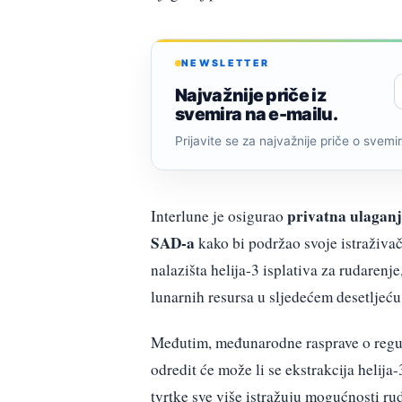
NEWSLETTER
Najvažnije priče iz
svemira na e-mailu.
Prijavite se za najvažnije priče o svemiru
privatna ulagan
Interlune je osigurao
SAD-a
kako bi podržao svoje istraživa
nalazišta helija-3 isplativa za rudarenj
lunarnih resursa u sljedećem desetljeću
Međutim, međunarodne rasprave o regula
odredit će može li se ekstrakcija helija
tvrtke sve više istražuju mogućnosti ru