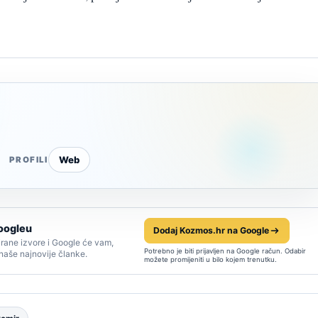
Web
PROFILI
oogleu
Dodaj Kozmos.hr na Google
rane izvore i Google će vam,
Potrebno je biti prijavljen na Google račun. Odabir
 naše najnovije članke.
možete promijeniti u bilo kojem trenutku.