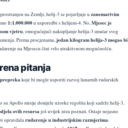
zanemarivim
asprostranjen na Zemlji, helij-3 se pojavljuje u
1:1.000.000
Mjesec je
samo
u usporedbi s helijem-4. No,
rnom vjetru
, omogućujući nakupljanje helija-3 unutar svog
jedan kilogram helija-3 mogao bi
kamenja. Prema procjenama,
rudarenje na Mjesecu čini vrlo atraktivnom mogućnošću.
rena pitanja
prepreka
koje bi mogle usporiti razvoj lunarnih rudarskih
o su Apollo misije donijele uzorke regolita koji sadrže helij-3,
djela ovih resursa
još uvijek nisu poznati. Ostaje nejasno
rudarenje u industrijskim razmjerima
 bi opravdala
.