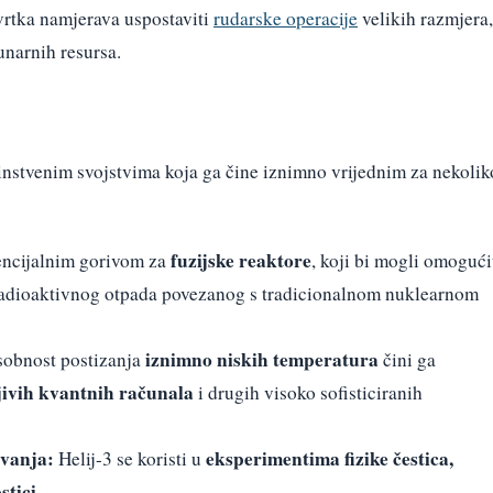
tvrtka namjerava uspostaviti
rudarske operacije
velikih razmjera,
lunarnih resursa.
instvenim svojstvima koja ga čine iznimno vrijednim za nekolik
fuzijske reaktore
encijalnim gorivom za
, koji bi mogli omogući
adioaktivnog otpada povezanog s tradicionalnom nuklearnom
iznimno niskih temperatura
obnost postizanja
čini ga
jivih kvantnih računala
i drugih visoko sofisticiranih
ivanja:
eksperimentima fizike čestica,
Helij-3 se koristi u
stici
.