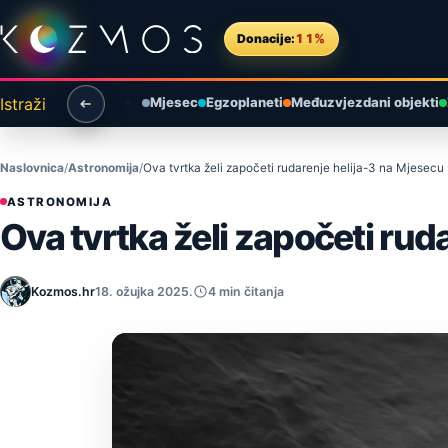
Preskoči na sadržaj
Donacije:
11%
Istraži
Mjesec
Egzoplaneti
Međuzvjezdani objekti
Naslovnica
Astronomija
Ova tvrtka želi započeti rudarenje helija-3 na Mjesecu
ASTRONOMIJA
Ova tvrtka želi započeti rud
Kozmos.hr
18. ožujka 2025.
4 min čitanja