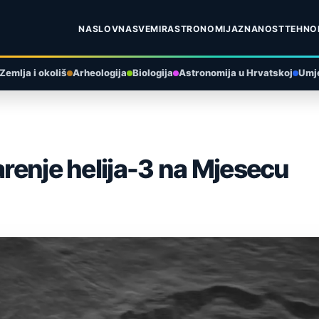
NASLOVNA
SVEMIR
ASTRONOMIJA
ZNANOST
TEHNO
Zemlja i okoliš
Arheologija
Biologija
Astronomija u Hrvatskoj
Umje
arenje helija-3 na Mjesecu