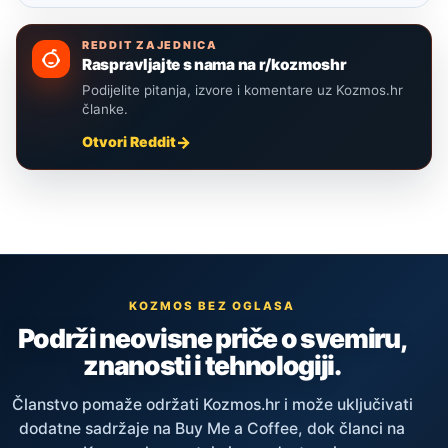
REDDIT ZAJEDNICA
Raspravljajte s nama na r/kozmoshr
Podijelite pitanja, izvore i komentare uz Kozmos.hr
članke.
Otvori Reddit
KOZMOS BEZ OGLASA
Podrži neovisne priče o svemiru,
znanosti i tehnologiji.
Članstvo pomaže održati Kozmos.hr i može uključivati
dodatne sadržaje na Buy Me a Coffee, dok članci na