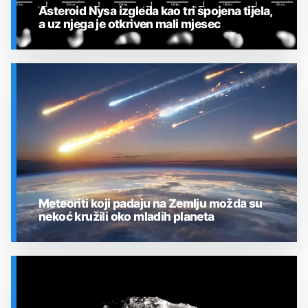
Asteroid Nysa izgleda kao tri spojena tijela,
a uz njega je otkriven mali mjesec
SVEMIR
Meteoriti koji padaju na Zemlju možda su
nekoć kružili oko mladih planeta
SVEMIR