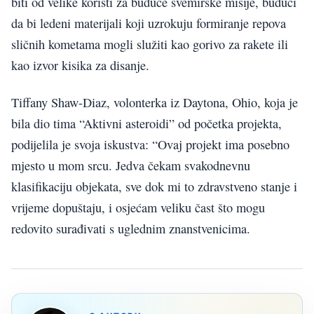
biti od velike koristi za buduće svemirske misije, budući
da bi ledeni materijali koji uzrokuju formiranje repova
sličnih kometama mogli služiti kao gorivo za rakete ili
kao izvor kisika za disanje.
Tiffany Shaw-Diaz, volonterka iz Daytona, Ohio, koja je
bila dio tima “Aktivni asteroidi” od početka projekta,
podijelila je svoja iskustva: “Ovaj projekt ima posebno
mjesto u mom srcu. Jedva čekam svakodnevnu
klasifikaciju objekata, sve dok mi to zdravstveno stanje i
vrijeme dopuštaju, i osjećam veliku čast što mogu
redovito surađivati s uglednim znanstvenicima.