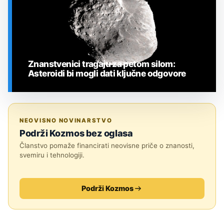
Znanstvenici tragaju za petom silom:
Asteroidi bi mogli dati ključne odgovore
SVEMIR
NEOVISNO NOVINARSTVO
Podrži Kozmos bez oglasa
Članstvo pomaže financirati neovisne priče o znanosti,
svemiru i tehnologiji.
Podrži Kozmos