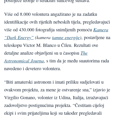
postojeće teorije o strukturi sunčevog sustava.
Više od 8.000 volontera angažirano je na zadatku
identifikacije ovih rijetkih nebeskih tijela, pregledavajući
Kamera
više od 430.000 fotografija snimljenih pomoću
“Dark Energy”
(kamera
tamne energije
)
, postavljene na
teleskopu Victor M. Blanco u Čileu. Rezultati ove
The
detaljne analize objavljeni su u časopisu
Astronomical Journa
, s tim da je među suautorima rada
navedeno i devetero volontera.
“Biti amaterski astronom i imati priliku sudjelovati u
ovakvom projektu, za mene je ostvarenje sna,” izjavio je
Virgilio Gonano, volonter iz Udina, Italija, izražavajući
zadovoljstvo postignućima projekta. “Čestitam cijeloj
ekipi i svim prijateljima koji su također pregledavali