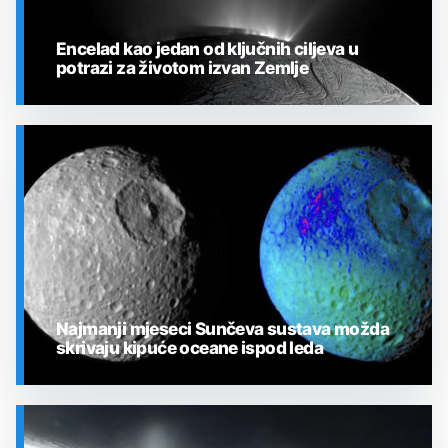
Encelad kao jedan od ključnih ciljeva u
potrazi za životom izvan Zemlje
SVEMIR
Najmanji mjeseci Sunčeva sustava možda
skrivaju kipuće oceane ispod leda
SVEMIR