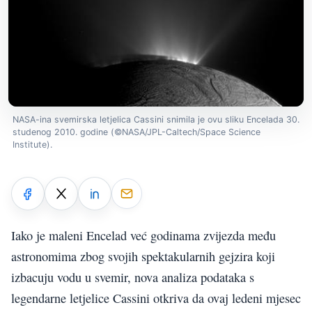
NASA-ina svemirska letjelica Cassini snimila je ovu sliku Encelada 30.
studenog 2010. godine (©NASA/JPL-Caltech/Space Science
Institute).
Iako je maleni Encelad već godinama zvijezda među
astronomima zbog svojih spektakularnih gejzira koji
izbacuju vodu u svemir, nova analiza podataka s
legendarne letjelice Cassini otkriva da ovaj ledeni mjesec