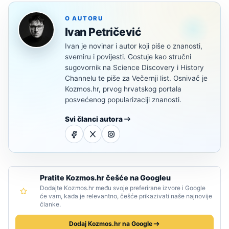
O AUTORU
Ivan Petričević
Ivan je novinar i autor koji piše o znanosti,
svemiru i povijesti. Gostuje kao stručni
sugovornik na Science Discovery i History
Channelu te piše za Večernji list. Osnivač je
Kozmos.hr, prvog hrvatskog portala
posvećenog popularizaciji znanosti.
Svi članci autora
Pratite Kozmos.hr češće na Googleu
Dodajte Kozmos.hr među svoje preferirane izvore i Google
će vam, kada je relevantno, češće prikazivati naše najnovije
članke.
Dodaj Kozmos.hr na Google