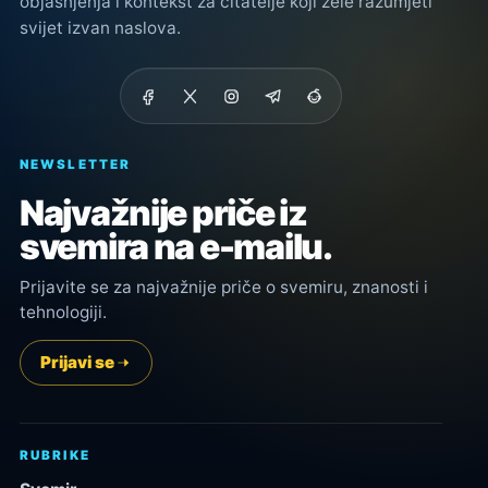
objašnjenja i kontekst za čitatelje koji žele razumjeti
svijet izvan naslova.
NEWSLETTER
Najvažnije priče iz
svemira na e-mailu.
Prijavite se za najvažnije priče o svemiru, znanosti i
tehnologiji.
Prijavi se
RUBRIKE