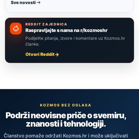
Sve novosti
REDDIT ZAJEDNICA
Raspravljajte s nama na r/kozmoshr
Podijelite pitanja, izvore i komentare uz Kozmos.hr
članke.
Otvori Reddit
KOZMOS BEZ OGLASA
Podrži neovisne priče o svemiru,
znanosti i tehnologiji.
Članstvo pomaže održati Kozmos.hr i može uključivati