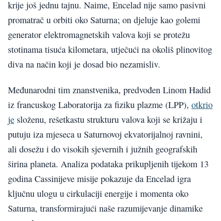
krije još jednu tajnu. Naime, Encelad nije samo pasivni
promatrač u orbiti oko Saturna; on djeluje kao golemi
generator elektromagnetskih valova koji se protežu
stotinama tisuća kilometara, utječući na okoliš plinovitog
diva na način koji je dosad bio nezamisliv.
Međunarodni tim znanstvenika, predvođen Linom Hadid
iz francuskog Laboratorija za fiziku plazme (LPP),
otkrio
je
složenu, rešetkastu strukturu valova koji se križaju i
putuju iza mjeseca u Saturnovoj ekvatorijalnoj ravnini,
ali dosežu i do visokih sjevernih i južnih geografskih
širina planeta. Analiza podataka prikupljenih tijekom 13
godina Cassinijeve misije pokazuje da Encelad igra
ključnu ulogu u cirkulaciji energije i momenta oko
Saturna, transformirajući naše razumijevanje dinamike