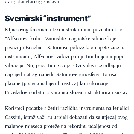
ovog planetarnog sustava.
Svemirski “instrument”
Ključ ovog fenomena leži u strukturama poznatim kao
“Alfvenova krila”. Zamislite magnetske silnice koje
povezuju Encelad i Saturnove polove kao napete žice na
instrumentu; Alfvenovi valovi putuju tim linijama poput
vibracija. No, priča tu ne staje. Ovi valovi se odbijaju
naprijed-natrag između Saturnove ionosfere i torusa
plazme (prstena nabijenih čestica) koji okružuje
Enceladovu orbitu, stvarajući složen i strukturiran sustav.
Koristeći podatke s četiri različita instrumenta na letjelici
Cassini, istraživači su uspjeli dokazati da se utjecaj ovog
malenog mjeseca proteže na rekordnu udaljenost od