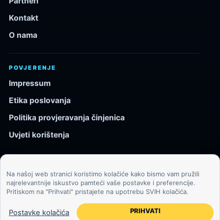
Partneri
Kontakt
O nama
POVJERENJE
Impressum
Etika poslovanja
Politika provjeravanja činjenica
Uvjeti korištenja
Na našoj web stranici koristimo kolačiće kako bismo vam pružili
© 2026 Kozmos.hr. Sva prava pridržana.
najrelevantnije iskustvo pamteći vaše postavke i preferencije.
Pritiskom na "Prihvati" pristajete na upotrebu SVIH kolačića.
Svemir, znanost, tehnologija i velike ideje za znatiželjne
čitatelje.
PRIHVATI
Postavke kolačića