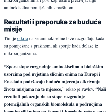
mikroorganizmima i prvi koji testira preživljavanje
aminokiselina pomiješanih s prašinom.
Rezultati i preporuke za buduće
misije
Tim je
otkrio
da se aminokiseline brže razgrađuju kada
su pomiješane s prašinom, ali sporije kada dolaze iz
mikroorganizama.
“Spore stope razgradnje aminokiselina u biološkim
uzorcima pod uvjetima sličnim onima na Europi i
Enceladu podržavaju buduća mjerenja otkrivanja
života misijama na te mjesece,”
“Naši
rekao je Pavlov.
rezultati pokazuju da su stope razgradnje
potencijalnih organskih biomolekula u područjima
bogatim silikatima na Europi i Enceladu veće nego u