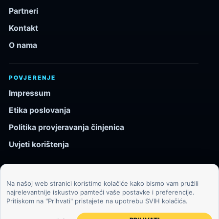
Partneri
Kontakt
O nama
POVJERENJE
Impressum
Etika poslovanja
Politika provjeravanja činjenica
Uvjeti korištenja
Na našoj web stranici koristimo kolačiće kako bismo vam pružili
© 2026 Kozmos.hr. Sva prava pridržana.
najrelevantnije iskustvo pamteći vaše postavke i preferencije.
Pritiskom na "Prihvati" pristajete na upotrebu SVIH kolačića.
Svemir, znanost, tehnologija i velike ideje za znatiželjne
čitatelje.