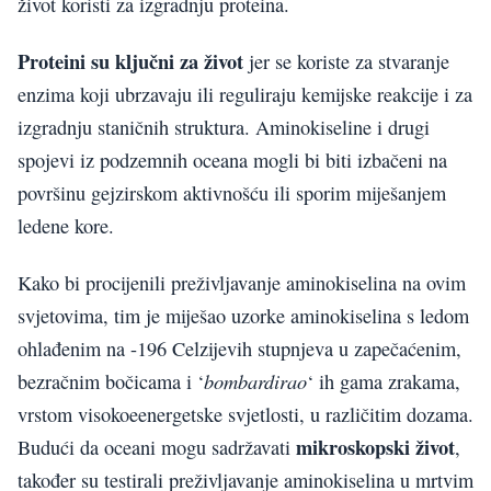
život koristi za izgradnju proteina.
Proteini su ključni za život
jer se koriste za stvaranje
enzima koji ubrzavaju ili reguliraju kemijske reakcije i za
izgradnju staničnih struktura. Aminokiseline i drugi
spojevi iz podzemnih oceana mogli bi biti izbačeni na
površinu gejzirskom aktivnošću ili sporim miješanjem
ledene kore.
Kako bi procijenili preživljavanje aminokiselina na ovim
svjetovima, tim je miješao uzorke aminokiselina s ledom
ohlađenim na -196 Celzijevih stupnjeva u zapečaćenim,
bombardirao
bezračnim bočicama i ‘
‘ ih gama zrakama,
vrstom visokoeenergetske svjetlosti, u različitim dozama.
mikroskopski život
Budući da oceani mogu sadržavati
,
također su testirali preživljavanje aminokiselina u mrtvim