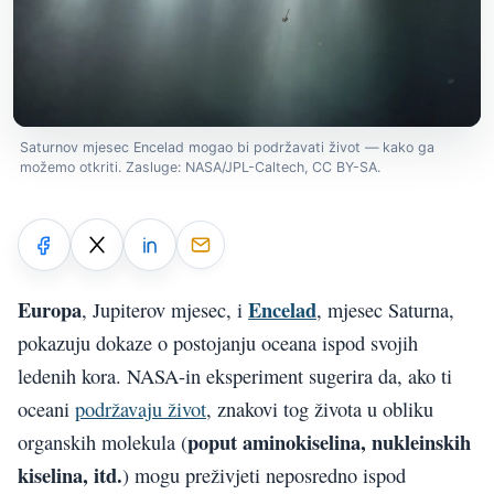
Saturnov mjesec Encelad mogao bi podržavati život — kako ga
možemo otkriti. Zasluge: NASA/JPL-Caltech, CC BY-SA.
Europa
Encelad
, Jupiterov mjesec, i
, mjesec Saturna,
pokazuju dokaze o postojanju oceana ispod svojih
ledenih kora. NASA-in eksperiment sugerira da, ako ti
oceani
podržavaju život
, znakovi tog života u obliku
poput aminokiselina, nukleinskih
organskih molekula (
kiselina, itd.
) mogu preživjeti neposredno ispod