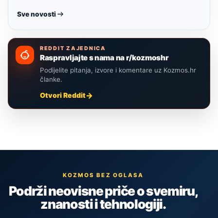
Sve novosti
REDDIT ZAJEDNICA
Raspravljajte s nama na r/kozmoshr
Podijelite pitanja, izvore i komentare uz Kozmos.hr
članke.
Otvori Reddit
KOZMOS BEZ OGLASA
Podrži neovisne priče o svemiru,
znanosti i tehnologiji.