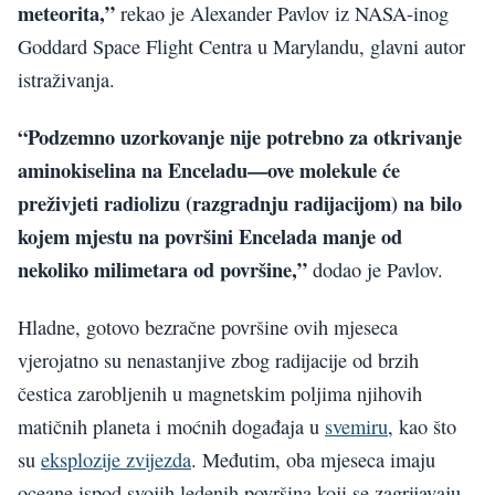
meteorita,”
rekao je Alexander Pavlov iz NASA-inog
Goddard Space Flight Centra u Marylandu, glavni autor
istraživanja.
“Podzemno uzorkovanje nije potrebno za otkrivanje
aminokiselina na Enceladu—ove molekule će
preživjeti radiolizu (razgradnju radijacijom) na bilo
kojem mjestu na površini Encelada manje od
nekoliko milimetara od površine,”
dodao je Pavlov.
Hladne, gotovo bezračne površine ovih mjeseca
vjerojatno su nenastanjive zbog radijacije od brzih
čestica zarobljenih u magnetskim poljima njihovih
matičnih planeta i moćnih događaja u
svemiru
, kao što
su
eksplozije zvijezda
. Međutim, oba mjeseca imaju
oceane ispod svojih ledenih površina koji se zagrijavaju