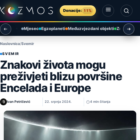
Preskoči na sadržaj
Donacije:
11%
Otvori izbornik
Otvori pretragu
Mjesec
Egzoplaneti
Međuzvjezdani objekti
Zemlja i ok
Naslovnica
Svemir
SVEMIR
Znakovi života mogu
preživjeti blizu površine
Encelada i Europe
Ivan Petričević
22. srpnja 2024.
4 min čitanja