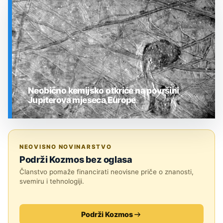
SVEMIR
Neobično kemijsko otkriće na površini
Jupiterova mjeseca Europe
SVEMIR
NEOVISNO NOVINARSTVO
Podrži Kozmos bez oglasa
Članstvo pomaže financirati neovisne priče o znanosti,
svemiru i tehnologiji.
Podrži Kozmos