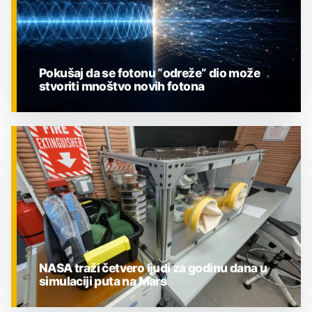
Pokušaj da se fotonu “odreže” dio može
stvoriti mnoštvo novih fotona
ZNANOST
NASA traži četvero ljudi za godinu dana u
simulaciji puta na Mars