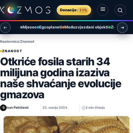
Preskoči na sadržaj
Donacije:
11%
Otvori izbornik
Otvori pretragu
Mjesec
Egzoplaneti
Međuzvjezdani objekti
Zemlja i ok
Naslovnica
Znanost
ZNANOST
Otkriće fosila starih 34
milijuna godina izaziva
naše shvaćanje evolucije
gmazova
Ivan Petričević
23. srpnja 2024.
3 min čitanja