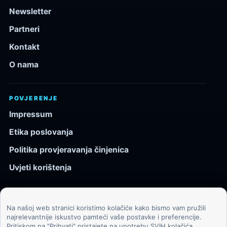
Newsletter
Partneri
Kontakt
O nama
POVJERENJE
Impressum
Etika poslovanja
Politika provjeravanja činjenica
Uvjeti korištenja
Na našoj web stranici koristimo kolačiće kako bismo vam pružili
© 2026 Kozmos.hr. Sva prava pridržana.
najrelevantnije iskustvo pamteći vaše postavke i preferencije.
Pritiskom na "Prihvati" pristajete na upotrebu SVIH kolačića.