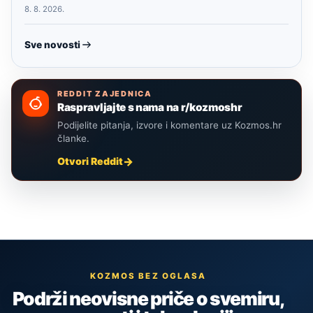
8. 8. 2026.
Sve novosti
REDDIT ZAJEDNICA
Raspravljajte s nama na r/kozmoshr
Podijelite pitanja, izvore i komentare uz Kozmos.hr
članke.
Otvori Reddit
KOZMOS BEZ OGLASA
Podrži neovisne priče o svemiru,