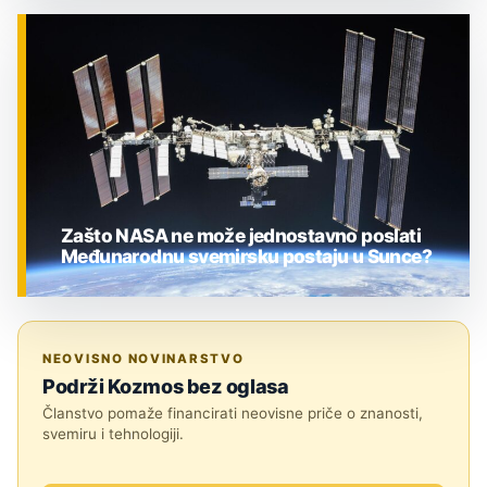
ZNANOST
Zašto NASA ne može jednostavno poslati
Međunarodnu svemirsku postaju u Sunce?
ZNANOST
NEOVISNO NOVINARSTVO
Podrži Kozmos bez oglasa
Članstvo pomaže financirati neovisne priče o znanosti,
svemiru i tehnologiji.