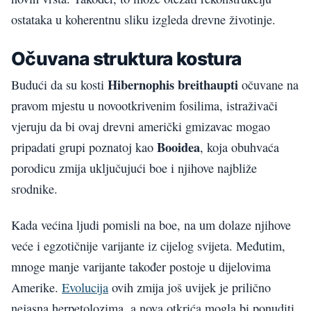
ostataka u koherentnu sliku izgleda drevne životinje.
Očuvana struktura kostura
Hibernophis breithaupti
Budući da su kosti
očuvane na
pravom mjestu u novootkrivenim fosilima, istraživači
vjeruju da bi ovaj drevni američki gmizavac mogao
Booidea
pripadati grupi poznatoj kao
, koja obuhvaća
porodicu zmija uključujući boe i njihove najbliže
srodnike.
Kada većina ljudi pomisli na boe, na um dolaze njihove
veće i egzotičnije varijante iz cijelog svijeta. Međutim,
mnoge manje varijante također postoje u dijelovima
Amerike.
Evolucija
ovih zmija još uvijek je prilično
nejasna herpetolozima, a nova otkrića mogla bi ponuditi