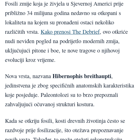
Fosili zmije koja je živjela u Sjevernoj Americi prije
približno 34 milijuna godina nedavno su otkopani s
lokaliteta na kojem su pronađeni ostaci nekoliko
različitih vrsta.
Kako prenosi The Debrief
, ovo otkriće
nudi neviđen pogled na podrijetlo modernih zmija,
uključujući pitone i boe, te nove tragove o njihovoj
evoluciji kroz vrijeme.
Hibernophis breithaupti
Nova vrsta, nazvana
,
jedinstvena je zbog specifičnih anatomskih karakteristika
koje posjeduje. Paleontolozi su to brzo prepoznali
zahvaljujući očuvanoj strukturi kostura.
Kada se otkriju fosili, kosti drevnih životinja često se
razdvoje prije fosilizacije, što otežava prepoznavanje
novih vrsta. Također, to može otežati rekonstrukciju