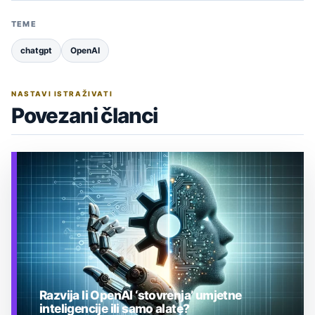
TEME
chatgpt
OpenAI
NASTAVI ISTRAŽIVATI
Povezani članci
Razvija li OpenAI ‘stovrenja’ umjetne
inteligencije ili samo alate?