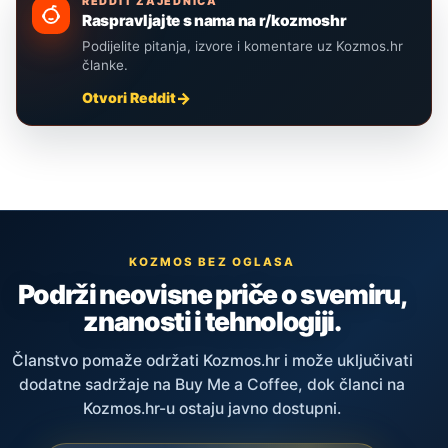
REDDIT ZAJEDNICA
Raspravljajte s nama na r/kozmoshr
Podijelite pitanja, izvore i komentare uz Kozmos.hr
članke.
Otvori Reddit
KOZMOS BEZ OGLASA
Podrži neovisne priče o svemiru,
znanosti i tehnologiji.
Članstvo pomaže održati Kozmos.hr i može uključivati
dodatne sadržaje na Buy Me a Coffee, dok članci na
Kozmos.hr-u ostaju javno dostupni.