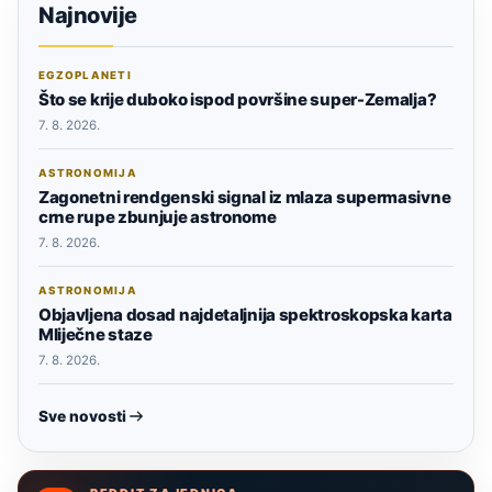
Najnovije
EGZOPLANETI
Što se krije duboko ispod površine super-Zemalja?
7. 8. 2026.
ASTRONOMIJA
Zagonetni rendgenski signal iz mlaza supermasivne
crne rupe zbunjuje astronome
7. 8. 2026.
ASTRONOMIJA
Objavljena dosad najdetaljnija spektroskopska karta
Mliječne staze
7. 8. 2026.
Sve novosti