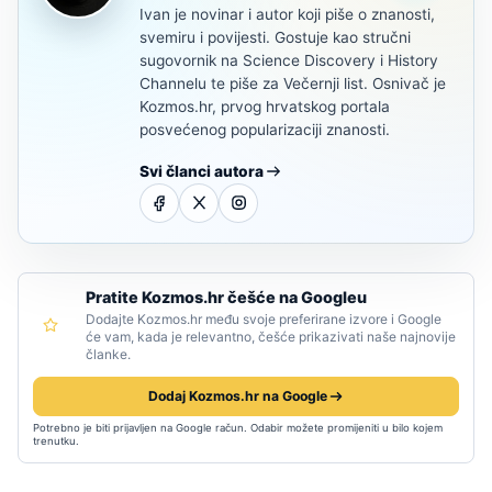
Ivan je novinar i autor koji piše o znanosti,
svemiru i povijesti. Gostuje kao stručni
sugovornik na Science Discovery i History
Channelu te piše za Večernji list. Osnivač je
Kozmos.hr, prvog hrvatskog portala
posvećenog popularizaciji znanosti.
Svi članci autora
Pratite Kozmos.hr češće na Googleu
Dodajte Kozmos.hr među svoje preferirane izvore i Google
će vam, kada je relevantno, češće prikazivati naše najnovije
članke.
Dodaj Kozmos.hr na Google
Potrebno je biti prijavljen na Google račun. Odabir možete promijeniti u bilo kojem
trenutku.