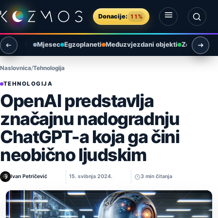
Preskoči na sadržaj
Donacije:
11%
Otvori izbornik
Otvori pretragu
Mjesec
Egzoplaneti
Međuzvjezdani objekti
Zemlja i ok
Naslovnica
Tehnologija
TEHNOLOGIJA
OpenAI predstavlja
značajnu nadogradnju
ChatGPT-a koja ga čini
neobično ljudskim
Ivan Petričević
15. svibnja 2024.
3 min čitanja