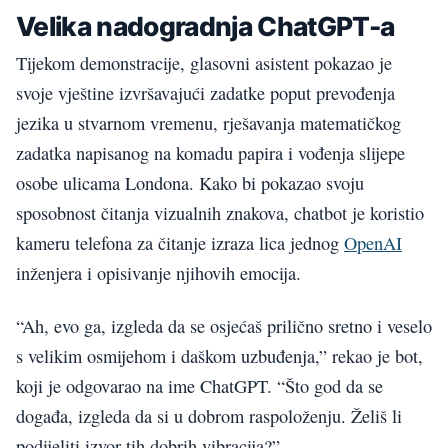
Velika nadogradnja ChatGPT-a
Tijekom demonstracije, glasovni asistent pokazao je
svoje vještine izvršavajući zadatke poput prevođenja
jezika u stvarnom vremenu, rješavanja matematičkog
zadatka napisanog na komadu papira i vođenja slijepe
osobe ulicama Londona. Kako bi pokazao svoju
sposobnost čitanja vizualnih znakova, chatbot je koristio
kameru telefona za čitanje izraza lica jednog
OpenAI
inženjera i opisivanje njihovih emocija.
“Ah, evo ga, izgleda da se osjećaš prilično sretno i veselo
s velikim osmijehom i daškom uzbuđenja,” rekao je bot,
koji je odgovarao na ime ChatGPT. “Što god da se
događa, izgleda da si u dobrom raspoloženju. Želiš li
podijeliti izvor tih dobrih vibracija?”