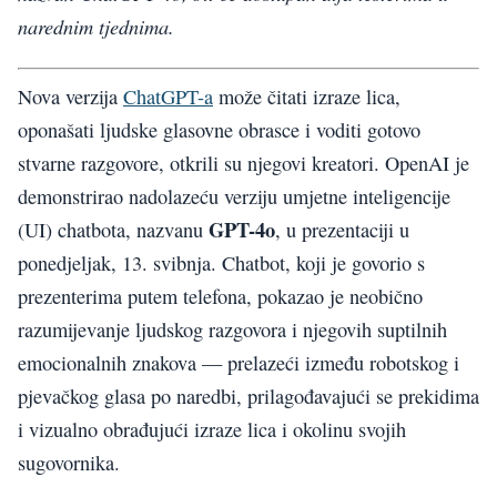
narednim tjednima.
Nova verzija
ChatGPT-a
može čitati izraze lica,
oponašati ljudske glasovne obrasce i voditi gotovo
stvarne razgovore, otkrili su njegovi kreatori. OpenAI je
demonstrirao nadolazeću verziju umjetne inteligencije
GPT-4o
(UI) chatbota, nazvanu
, u prezentaciji u
ponedjeljak, 13. svibnja. Chatbot, koji je govorio s
prezenterima putem telefona, pokazao je neobično
razumijevanje ljudskog razgovora i njegovih suptilnih
emocionalnih znakova — prelazeći između robotskog i
pjevačkog glasa po naredbi, prilagođavajući se prekidima
i vizualno obrađujući izraze lica i okolinu svojih
sugovornika.