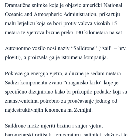
Dramatične snimke koje je objavio američki National
Oceanic and Atmospheric Administration, prikazuju
malu letjelicu koja se bori protiv valova visokih 15
metara te vjetrova brzine preko 190 kilometara na sat.
Autonomno vozilo nosi naziv “Saildrone” (“sail” – hrv.
ploviti), a proizvela ga je istoimena kompanija.
Pokreće ga energija vjetra, a dužine je sedam metara.
Sadrži komponentu zvanu “uragansko krilo” koje je
specifično dizajnirano kako bi prikupilo podatke koji su
znanstvenicima potrebno za proučavanje jednog od
najdestruktivnijih fenomena na Zemljni.
Saildrone može mjeriti brzinu i smjer vjetra,
barometarski pritisak, temperaturu, salinitet, vlažnost te