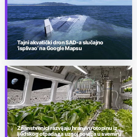
Tajni akvatički dron SAD-a slučajno
‘isplivao’ na Google Mapsu
TEHNOLOGIJA
Znanstvenici razvijaju hranjivu otopinu iz
ljudskog otpada za uzgoj povrća u svemiru