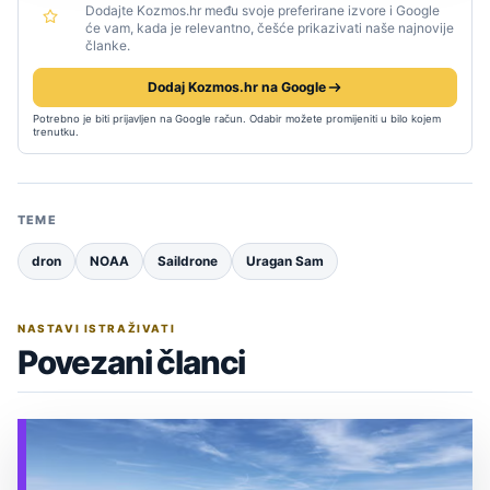
Dodajte Kozmos.hr među svoje preferirane izvore i Google
će vam, kada je relevantno, češće prikazivati naše najnovije
članke.
Dodaj Kozmos.hr na Google
Potrebno je biti prijavljen na Google račun. Odabir možete promijeniti u bilo kojem
trenutku.
TEME
dron
NOAA
Saildrone
Uragan Sam
NASTAVI ISTRAŽIVATI
Povezani članci