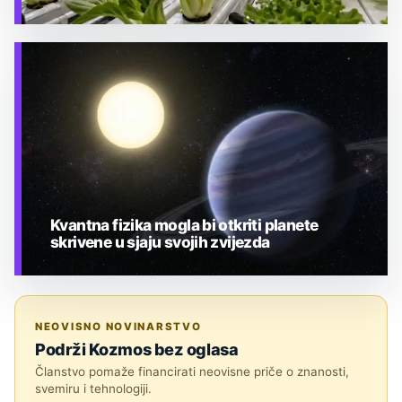
TEHNOLOGIJA
Kvantna fizika mogla bi otkriti planete
skrivene u sjaju svojih zvijezda
TEHNOLOGIJA
NEOVISNO NOVINARSTVO
Podrži Kozmos bez oglasa
Članstvo pomaže financirati neovisne priče o znanosti,
svemiru i tehnologiji.