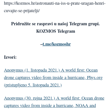
https://kozmos.hr/astronauti-na-iss-u-prate-uragan-henri-
cuvajte-se-prijatelji/
Pridružite se raspravi u našoj Telegram grupi.
KOZMOS Telegram
–
t.me/kozmoshr
Izvori:
Anonymus (1. listopada 2021.) A world first: Ocean
drone captures video from inside a hurricane, Phys.org
(pristupljeno 5. listopada 2021.)
Anonymus (30. rujna 2021.) A world first: Ocean drone
captures video from inside a hurricane, NOAA and