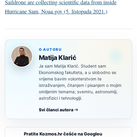
Saildrone are collecting scientific data from inside
Hurricane Sam, Noaa.gov (5. listopada 2021.)
O AUTORU
Matija Klarić
Ja sam Matija Klarić. Student sam
Ekonomskog fakulteta, a u slobodno se
vrijeme bavim volonterstvom te
istraživanjem, čitanjem i pisanjem o mojim
omiljenim temama; svemiru, astronomiji,
astrofizici i tehnologiji.
Svi članci autora
Pratite Kozmos.hr češće na Googleu