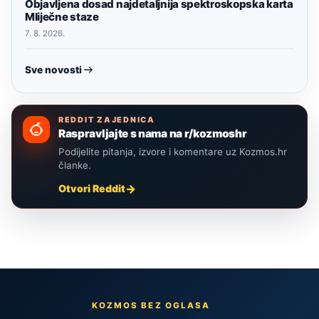
Objavljena dosad najdetaljnija spektroskopska karta
Mliječne staze
7. 8. 2026.
Sve novosti
REDDIT ZAJEDNICA
Raspravljajte s nama na r/kozmoshr
Podijelite pitanja, izvore i komentare uz Kozmos.hr
članke.
Otvori Reddit
KOZMOS BEZ OGLASA