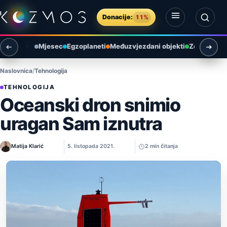
Preskoči na sadržaj
Donacije:
11%
Otvori izbornik
Otvori pretragu
Mjesec
Egzoplaneti
Međuzvjezdani objekti
Zemlja i ok
Naslovnica
Tehnologija
TEHNOLOGIJA
Oceanski dron snimio
uragan Sam iznutra
Matija Klarić
5. listopada 2021.
2 min čitanja