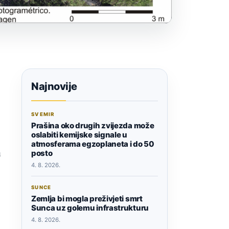
Najnovije
SVEMIR
Prašina oko drugih zvijezda može
oslabiti kemijske signale u
atmosferama egzoplaneta i do 50
u
posto
4. 8. 2026.
SUNCE
Zemlja bi mogla preživjeti smrt
Sunca uz golemu infrastrukturu
4. 8. 2026.