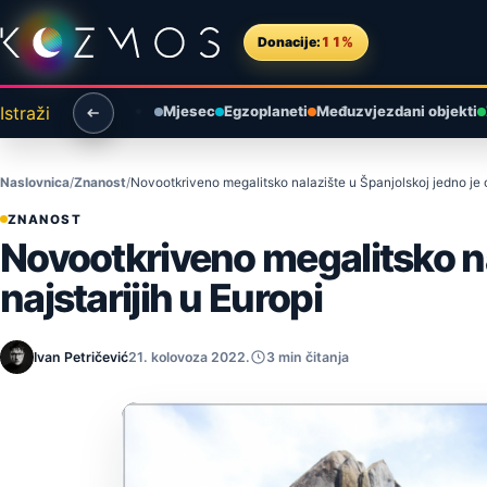
Preskoči na sadržaj
Donacije:
11%
Istraži
Mjesec
Egzoplaneti
Međuzvjezdani objekti
Naslovnica
Znanost
Novootkriveno megalitsko nalazište u Španjolskoj jedno je od
ZNANOST
Novootkriveno megalitsko nal
najstarijih u Europi
Ivan Petričević
21. kolovoza 2022.
3 min čitanja