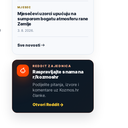
MJESEC
Mjesečevi uzorci upućuju na
sumporom bogatu atmosferu rane
Zemlje
u
3. 8. 2026.
Sve novosti
REDDIT ZAJEDNICA
Raspravljajte s nama na
r/kozmoshr
Podijelite pitanja, izvore i
komentare uz Kozmos.hr
članke.
Otvori Reddit