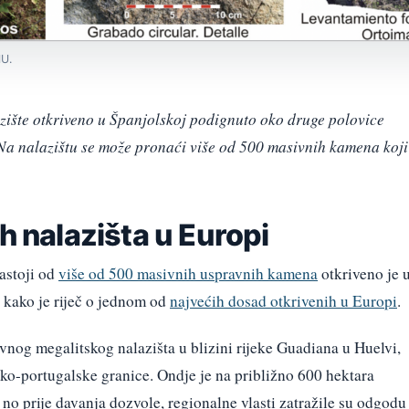
HU.
azište otkriveno u Španjolskoj podignuto oko druge polovice
a. Na nalazištu se može pronaći više od 500 masivnih kamena koji
h nalazišta u Europi
astoji od
više od 500 masivnih uspravnih kamena
otkriveno je 
u kako je riječ o jednom od
najvećih dosad otkrivenih u Europi
.
sivnog megalitskog nalazišta u blizini rijeke Guadiana u Huelvi,
sko-portugalske granice. Ondje je na približno 600 hektara
 no prije davanja dozvole, regionalne vlasti zatražile su odgodu