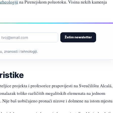
arheologiji
na Pirenejskom poluotoku. Visina nekih kamenja
Želim newsletter
, znanosti i tehnologiji.
ristike
ljice projekta i profesorice prapovijesti na Sveučilištu Alcalá,
ronalazak toliko različitih megalitskih elemenata na jednom
. Nije baš uobičajeno pronaći nizove i dolmene na istom mjestu