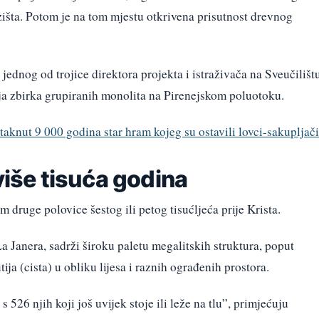
šta. Potom je na tom mjestu otkrivena prisutnost drevnog
jednog od trojice direktora projekta i istraživača na Sveučilišt
ija zbirka grupiranih monolita na Pirenejskom poluotoku.
aknut 9 000 godina star hram kojeg su ostavili lovci-sakupljači
više tisuća godina
om druge polovice šestog ili petog tisućljeća prije Krista.
 Janera, sadrži široku paletu megalitskih struktura, poput
a (cista) u obliku lijesa i raznih ograđenih prostora.
 526 njih koji još uvijek stoje ili leže na tlu”, primjećuju