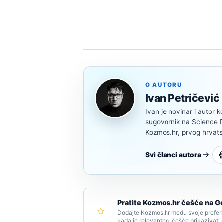
O AUTORU
Ivan Petričević
Ivan je novinar i autor k
sugovornik na Science Di
Kozmos.hr, prvog hrvats
Svi članci autora
Pratite Kozmos.hr češće na G
Dodajte Kozmos.hr među svoje preferi
kada je relevantno, češće prikazivati