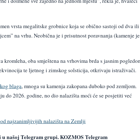
ehe i dolmene sve zajedno na jednom mjestu”, rekla je, hvaleći
en vrsta megalitske grobnice koja se obično sastoji od dva ili
cem” na vrhu. Neobična je i prisutnost poravnanja (kamenje je
va kromleha, oba smještena na vrhovima brda s jasnim pogledo
kvinocija te ljetnog i zimskog solsticija, otkrivaju istraživači.
skog blaga
, mnoga su kamenja zakopana duboko pod zemljom.
ju do 2026. godine, no dio nalazišta moći će se posjetiti već
od najzanimljivijih nalazišta na Zemlji
avi u našoj Telegram grupi. KOZMOS Telegram