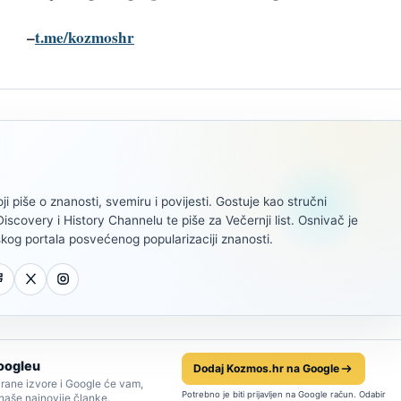
–
t.me/kozmoshr
oji piše o znanosti, svemiru i povijesti. Gostuje kao stručni
scovery i History Channelu te piše za Večernji list. Osnivač je
kog portala posvećenog popularizaciji znanosti.
oogleu
Dodaj Kozmos.hr na Google
rane izvore i Google će vam,
Potrebno je biti prijavljen na Google račun. Odabir
 naše najnovije članke.