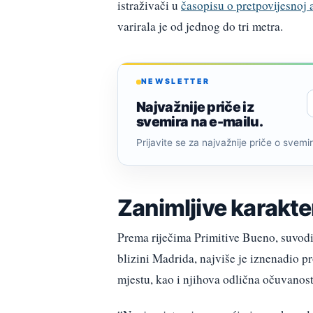
istraživači u
časopisu o pretpovijesnoj 
varirala je od jednog do tri metra.
NEWSLETTER
Najvažnije priče iz
svemira na e-mailu.
Prijavite se za najvažnije priče o svemiru
Zanimljive karakte
Prema riječima Primitive Bueno, suvodite
blizini Madrida, najviše je iznenadio p
mjestu, kao i njihova odlična očuvanost