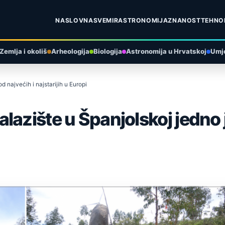
NASLOVNA
SVEMIR
ASTRONOMIJA
ZNANOST
TEHNO
Zemlja i okoliš
Arheologija
Biologija
Astronomija u Hrvatskoj
Umje
 najvećih i najstarijih u Europi
azište u Španjolskoj jedno j