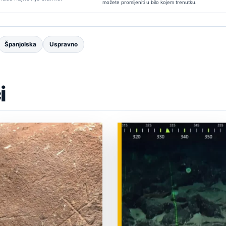
možete promijeniti u bilo kojem trenutku.
Španjolska
Uspravno
i