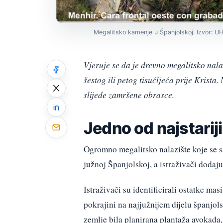
Megalitsko kamenje u Španjolskoj. Izvor: U
Vjeruje se da je drevno megalitsko nal
šestog ili petog tisućljeća prije Krist
slijede zamršene obrasce.
Jedno od najstariji
Ogromno megalitsko nalazište koje se s
južnoj Španjolskoj, a istraživači dodaj
Istraživači su identificirali ostatke ma
pokrajini na najjužnijem dijelu španjol
zemlje bila planirana plantaža avokada,