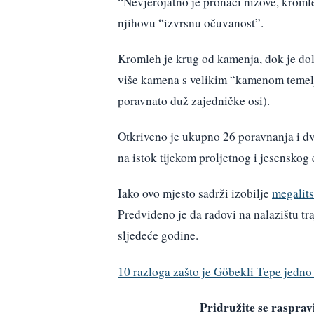
“Nevjerojatno je pronaći nizove, kroml
njihovu “izvrsnu očuvanost”.
Kromleh je krug od kamenja, dok je dolm
više kamena s velikim “kamenom temelj
poravnato duž zajedničke osi).
Otkriveno je ukupno 26 poravnanja i d
na istok tijekom proljetnog i jesenskog e
Iako ovo mjesto sadrži izobilje
megalit
Predviđeno je da radovi na nalazištu tra
sljedeće godine.
10 razloga zašto je Göbekli Tepe jedno 
Pridružite se raspr