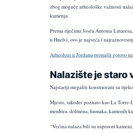
zbog moguće arheološke važnosti nalazi
kamenja.
Prema riječima Joséa Antonia Linaresa, 
u Huelvi, ovo je najveća i najraznovrsn
Arheolozi u Jordanu pronašli gotovo net
Nalazište je staro 
Najstariji megaliti konstruirani su tijek
Mjesto, također poznato kao La Torre-La
menhira, dolmena, humaka, kamenih kutij
“Većina nalaza bili su uspravni kameni, s