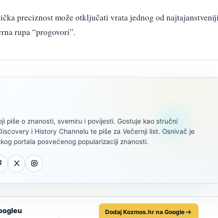
čka preciznost može otključati vrata jednog od najtajanstvenij
 crna rupa “progovori”.
oji piše o znanosti, svemiru i povijesti. Gostuje kao stručni
scovery i History Channelu te piše za Večernji list. Osnivač je
kog portala posvećenog popularizaciji znanosti.
oogleu
Dodaj Kozmos.hr na Google