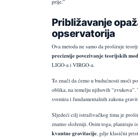
prije.”
Približavanje opaž
opservatorija
Ova metoda ne samo da proširuje teorij
preciznije povezivanje teorijskih mo
LIGO-a i VIRGO-a.
To znači da ćemo u budućnosti moći pouz
oblika, na temelju njihovih “zvukova”.
svemira i fundamentalnih zakona gravit
Sljedeći cilj istraživačkog tima je proš
znatno složeniji. Osim toga, planiraju i
kvantne gravitacije
, gdje klasični pris