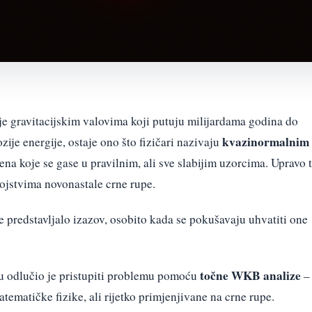
je gravitacijskim valovima koji putuju milijardama godina do
kvazinormalnim
ije energije, ostaje ono što fizičari nazivaju
na koje se gase u pravilnim, ali sve slabijim uzorcima. Upravo 
vojstvima novonastale crne rupe.
 predstavljalo izazov, osobito kada se pokušavaju uhvatiti one
točne WKB analize
u odlučio je pristupiti problemu pomoću
–
tematičke fizike, ali rijetko primjenjivane na crne rupe.