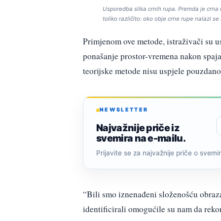
Usporedba slika crnih rupa. Premda je crna 
toliko različito: oko obje crne rupe nalazi se
Primjenom ove metode, istraživači su u
ponašanje prostor-vremena nakon spaja
teorijske metode nisu uspjele pouzdano
NEWSLETTER
Najvažnije priče iz
svemira na e-mailu.
Prijavite se za najvažnije priče o svemiru
“Bili smo iznenađeni složenošću obraza
identificirali omogućile su nam da rek