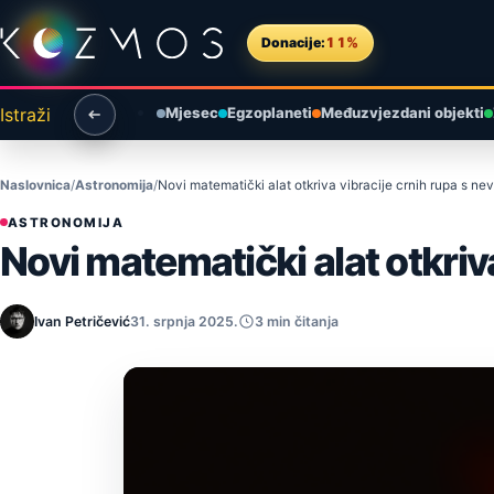
Preskoči na sadržaj
Donacije:
11%
Istraži
Mjesec
Egzoplaneti
Međuzvjezdani objekti
Naslovnica
Astronomija
Novi matematički alat otkriva vibracije crnih rupa s n
ASTRONOMIJA
Novi matematički alat otkri
Ivan Petričević
31. srpnja 2025.
3 min čitanja