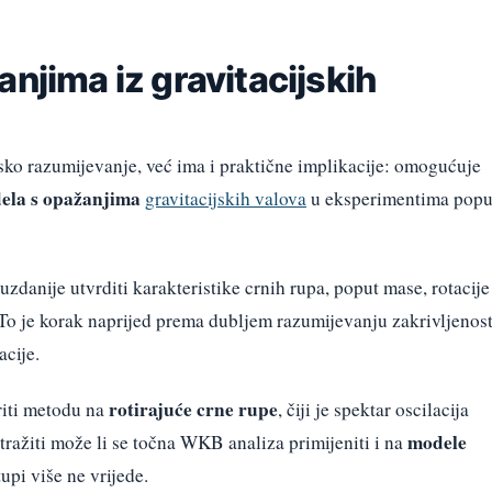
anjima iz gravitacijskih
sko razumijevanje, već ima i praktične implikacije: omogućuje
dela s opažanjima
gravitacijskih valova
u eksperimentima popu
danije utvrditi karakteristike crnih rupa, poput mase, rotacije 
 To je korak naprijed prema dubljem razumijevanju zakrivljenost
acije.
rotirajuće crne rupe
iriti metodu na
, čiji je spektar oscilacija
modele
stražiti može li se točna WKB analiza primijeniti i na
tupi više ne vrijede.