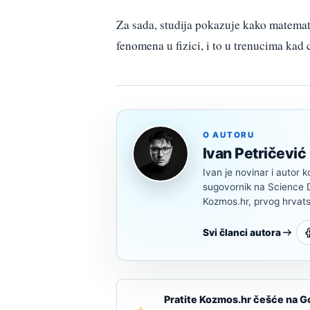
Za sada, studija pokazuje kako matemati
fenomena u fizici, i to u trenucima kad
O AUTORU
Ivan Petričević
Ivan je novinar i autor k
sugovornik na Science Di
Kozmos.hr, prvog hrvats
Svi članci autora
Pratite Kozmos.hr češće na G