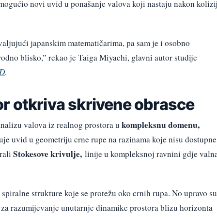
 omogućio novi uvid u ponašanje valova koji nastaju nakon kolizi
valjujući japanskim matematičarima, pa sam je i osobno
rodno blisko,” rekao je Taiga Miyachi, glavni autor studije
 D
.
r otkriva skrivene obrasce
kompleksnu domenu,
analizu valova iz realnog prostora u
je uvid u geometriju crne rupe na razinama koje nisu dostupne
Stokesove krivulje,
rali
linije u kompleksnoj ravnini gdje valn
e spiralne strukture koje se protežu oko crnih rupa. No upravo su
uč za razumijevanje unutarnje dinamike prostora blizu horizonta