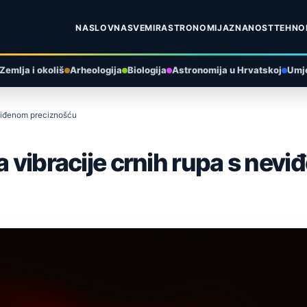
NASLOVNA
SVEMIR
ASTRONOMIJA
ZNANOST
TEHNO
Zemlja i okoliš
Arheologija
Biologija
Astronomija u Hrvatskoj
Umje
eviđenom preciznošću
va vibracije crnih rupa s ne