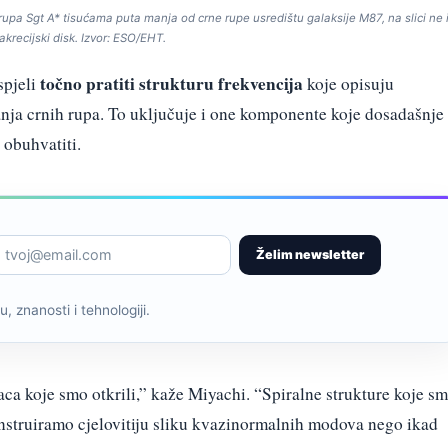
rupa Sgt A* tisućama puta manja od crne rupe usredištu galaksije M87, na slici ne 
 akrecijski disk. Izvor: ESO/EHT.
točno pratiti strukturu frekvencija
spjeli
koje opisuju
nja crnih rupa. To uključuje i one komponente koje dosadašnje
 obuhvatiti.
Želim newsletter
, znanosti i tehnologiji.
ca koje smo otkrili,” kaže Miyachi. “Spiralne strukture koje s
onstruiramo cjelovitiju sliku kvazinormalnih modova nego ikad