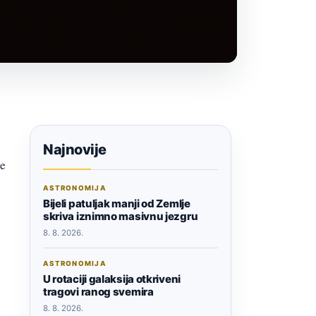
Najnovije
te
ASTRONOMIJA
Bijeli patuljak manji od Zemlje
skriva iznimno masivnu jezgru
8. 8. 2026.
ASTRONOMIJA
U rotaciji galaksija otkriveni
tragovi ranog svemira
8. 8. 2026.