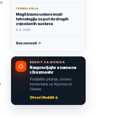
je
TEHNOLOGIJA
Mogli bismo uskoro imati
tehnologiju za put do drugih
zvjezdanih sustava
8. 8. 2026.
Sve novosti
REDDIT ZAJEDNICA
Raspravljajte s nama na
r/kozmoshr
Podijelite pitanja, izvore i
a
komentare uz Kozmos.hr
članke.
Otvori Reddit