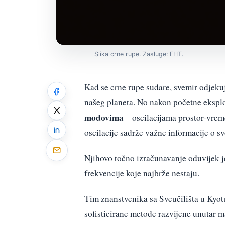
Slika crne rupe. Zasluge: EHT.
Kad se crne rupe sudare, svemir odjeku
našeg planeta. No nakon početne eksploz
modovima
– oscilacijama prostor-vreme
oscilacije sadrže važne informacije o s
Njihovo točno izračunavanje oduvijek je
frekvencije koje najbrže nestaju.
Tim znanstvenika sa Sveučilišta u Kyot
sofisticirane metode razvijene unutar ma