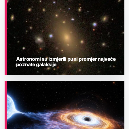
ASTRONOMIJA
Astronomi su izmjerili puni promjer najveće
poznate galaksije
ASTRONOMIJA