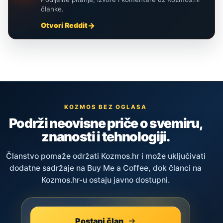
članke.
Otvori Reddit
KOZMOS BEZ OGLASA
Podrži neovisne priče o svemiru,
znanosti i tehnologiji.
Članstvo pomaže održati Kozmos.hr i može uključivati
dodatne sadržaje na Buy Me a Coffee, dok članci na
Kozmos.hr-u ostaju javno dostupni.
Postani član