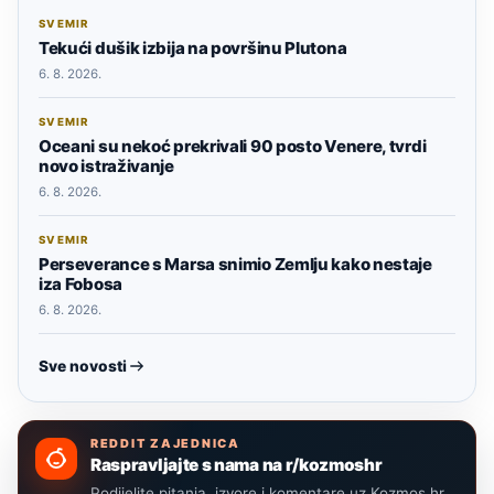
SVEMIR
Tekući dušik izbija na površinu Plutona
6. 8. 2026.
SVEMIR
Oceani su nekoć prekrivali 90 posto Venere, tvrdi
novo istraživanje
6. 8. 2026.
SVEMIR
Perseverance s Marsa snimio Zemlju kako nestaje
iza Fobosa
6. 8. 2026.
Sve novosti
REDDIT ZAJEDNICA
Raspravljajte s nama na r/kozmoshr
Podijelite pitanja, izvore i komentare uz Kozmos.hr