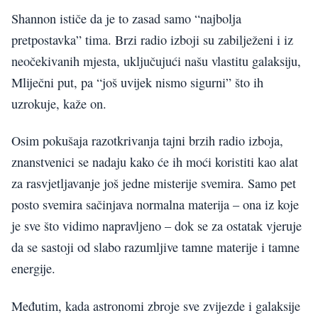
Shannon ističe da je to zasad samo “najbolja
pretpostavka” tima. Brzi radio izboji su zabilježeni i iz
neočekivanih mjesta, uključujući našu vlastitu galaksiju,
Mliječni put, pa “još uvijek nismo sigurni” što ih
uzrokuje, kaže on.
Osim pokušaja razotkrivanja tajni brzih radio izboja,
znanstvenici se nadaju kako će ih moći koristiti kao alat
za rasvjetljavanje još jedne misterije svemira. Samo pet
posto svemira sačinjava normalna materija – ona iz koje
je sve što vidimo napravljeno – dok se za ostatak vjeruje
da se sastoji od slabo razumljive tamne materije i tamne
energije.
Međutim, kada astronomi zbroje sve zvijеzde i galaksije