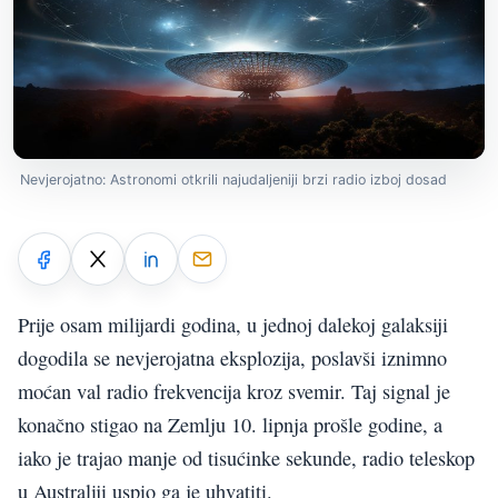
Nevjerojatno: Astronomi otkrili najudaljeniji brzi radio izboj dosad
Prije osam milijardi godina, u jednoj dalekoj galaksiji
dogodila se nevjerojatna eksplozija, poslavši iznimno
moćan val radio frekvencija kroz svemir. Taj signal je
konačno stigao na Zemlju 10. lipnja prošle godine, a
iako je trajao manje od tisućinke sekunde, radio teleskop
u Australiji uspio ga je uhvatiti.