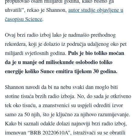
proputovao osam milijardi godina, kako bismo ga
uhvatili”, rekao je Shannon,
autor studije objavljene u
časopisu Science
.
Ovaj brzi radio izboj lako je nadmašio prethodnog
rekordera, koji je dolazio iz područja udaljenog oko pet
Puls je bio toliko moćan
milijardi svjetlosnih godina.
da je u manje od milisekunde oslobodio toliko
energije koliko Sunce emitira tijekom 30 godina.
Shannon navodi da bi na nebu svaki dan moglo biti
stotine tisuća brzih radio izboja. No, do sada je otkriveno
tek oko tisuću, a znanstvenici su uspjeli odrediti izvor
samo za 50 njih, što je ključno za njihovo razumijevanje.
Kako bi saznali odakle dolazi najnoviji brzi radio izboj,
imenovan “BRB 20220610A”, istraživači su se obratili