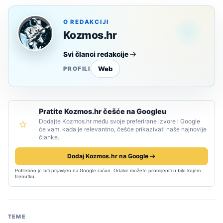
O REDAKCIJI
Kozmos.hr
Svi članci redakcije
Web
PROFILI
Pratite Kozmos.hr češće na Googleu
Dodajte Kozmos.hr među svoje preferirane izvore i Google
će vam, kada je relevantno, češće prikazivati naše najnovije
članke.
Dodaj Kozmos.hr na Google
Potrebno je biti prijavljen na Google račun. Odabir možete promijeniti u bilo kojem
trenutku.
TEME