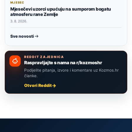
MJESEC
Mjesečevi uzorci upućuju na sumporom bogatu
atmosferu rane Zemlje
3. 8. 2026.
Sve novosti
REDDIT ZAJEDNICA
Raspravljajte s nama na r/kozmoshr
Podijelite pitanja, izvore i komentare uz Kozmos.hr
članke.
Otvori Reddit