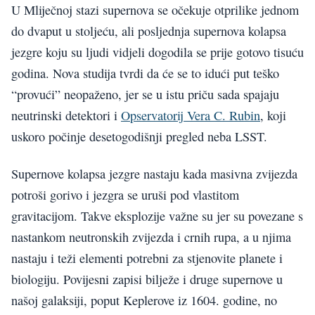
U Mliječnoj stazi supernova se očekuje otprilike jednom
do dvaput u stoljeću, ali posljednja supernova kolapsa
jezgre koju su ljudi vidjeli dogodila se prije gotovo tisuću
godina. Nova studija tvrdi da će se to idući put teško
“provući” neopaženo, jer se u istu priču sada spajaju
neutrinski detektori i
Opservatorij Vera C. Rubin
, koji
uskoro počinje desetogodišnji pregled neba LSST.
Supernove kolapsa jezgre nastaju kada masivna zvijezda
potroši gorivo i jezgra se uruši pod vlastitom
gravitacijom. Takve eksplozije važne su jer su povezane s
nastankom neutronskih zvijezda i crnih rupa, a u njima
nastaju i teži elementi potrebni za stjenovite planete i
biologiju. Povijesni zapisi bilježe i druge supernove u
našoj galaksiji, poput Keplerove iz 1604. godine, no