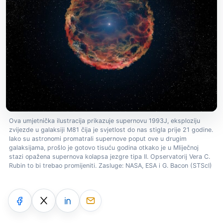
Ova umjetnička ilustracija prikazuje supernovu 1993J, eksploziju
zvijezde u galaksiji M81 čija je svjetlost do nas stigla prije 21 godine.
Iako su astronomi promatrali supernove poput ove u drugim
galaksijama, prošlo je gotovo tisuću godina otkako je u Mliječnoj
stazi opažena supernova kolapsa jezgre tipa II. Opservatorij Vera C.
Rubin to bi trebao promijeniti. Zasluge: NASA, ESA i G. Bacon (STScI)