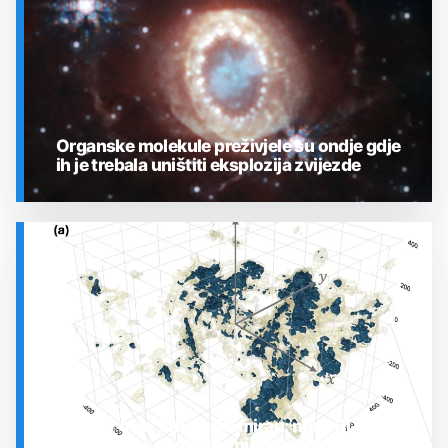
Organske molekule preživjele su ondje gdje
ih je trebala uništiti eksplozija zvijezde
SVEMIR
Prostor oko Sunca nije miran: nova 3D karta
otkrila plin koji stalno mijenja stanje