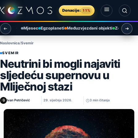
Preskoči na sadržaj
Donacije:
11%
Otvori izbornik
Otvori pretragu
Mjesec
Egzoplaneti
Međuzvjezdani objekti
Zemlja i ok
Naslovnica
Svemir
SVEMIR
Neutrini bi mogli najaviti
sljedeću supernovu u
Mliječnoj stazi
Ivan Petričević
29. siječnja 2026.
3 min čitanja