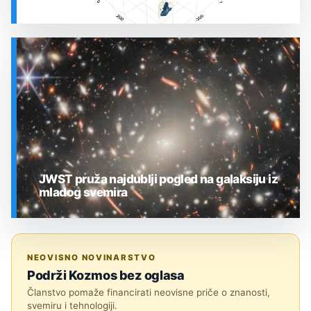
SVEMIR
JWST pruža najdublji pogled na galaksiju iz
mladog svemira
SVEMIR
NEOVISNO NOVINARSTVO
Podrži Kozmos bez oglasa
Članstvo pomaže financirati neovisne priče o znanosti,
svemiru i tehnologiji.