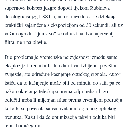
supernova kolapsa jezgre dogodi tijekom Rubinova
desetogodišnjeg LSST-a, autori navode da je detekcija
praktički zajamčena s ekspozicijom od 30 sekundi, ali uz
važnu ogradu: “jamstvo” se odnosi na dva najcrvenija
filtra, ne i na plavlje.
Dio problema je vremenska neizvjesnost između same
eksplozije i trenutka kada udarni val izbije na površinu
zvijezde, što određuje kašnjenje optičkog signala. Autori
ističu da to kašnjenje može biti od minuta do sati, pa će
nakon okretanja teleskopa prema cilju trebati brzo
odlučiti treba li mijenjati filtar prema crvenijem području
kako bi se povećala šansa hvatanja tog ranog optičkog
trenutka. Kažu i da će optimizacija takvih odluka biti
tema budućeg rada.