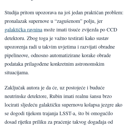
Studija pritom upozorava na još jedan praktičan problem:
pronalazak supernove u “zagušenom” polju, jer
galaktička ravnina
može imati tisuće zvijezda po CCD
detektoru. Zbog toga je važno testirati kako sustav
upozorenja radi u takvim uvjetima i razvijati obradne
pipelineove, odnosno automatizirane korake obrade
podataka prilagođene konkretnim astronomskim
situacijama.
Zaključak autora je da će, uz postojeće i buduće
neutrinske detektore, Rubin imati realnu šansu brzo
locirati sljedeću galaktičku supernovu kolapsa jezgre ako
se dogodi tijekom trajanja LSST-a, što bi omogućilo
dosad rijetku priliku za praćenje takvog događaja od