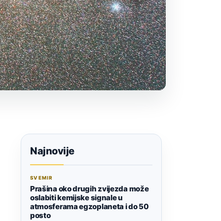
Najnovije
SVEMIR
Prašina oko drugih zvijezda može
oslabiti kemijske signale u
atmosferama egzoplaneta i do 50
posto