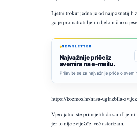
Ljetni trokut jedna je od najpoznatijih
ga je promatrati ljeti i djelomično u jes
NEWSLETTER
Najvažnije priče iz
svemira na e-mailu.
Prijavite se za najvažnije priče o svemiru
https://kozmos.hr/nasa-uglazbila-zvijez
Vjerojatno ste primijetili da sam Ljetn
jer to nije zviježđe, već asterizam.