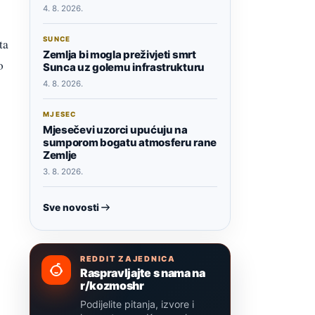
4. 8. 2026.
SUNCE
ta
Zemlja bi mogla preživjeti smrt
o
Sunca uz golemu infrastrukturu
4. 8. 2026.
MJESEC
Mjesečevi uzorci upućuju na
sumporom bogatu atmosferu rane
Zemlje
3. 8. 2026.
Sve novosti
REDDIT ZAJEDNICA
Raspravljajte s nama na
r/kozmoshr
Podijelite pitanja, izvore i