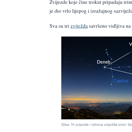
Zvijezde koje čine trokut pripadaju tri
je dio vrlo lijepog i izražajnog sazvije
Sva su tri
zviježđa
savršeno vidljiva na
Slika: Tri zvijezde i njihova zviježđa.Izvor: S