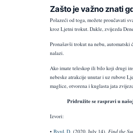
Zašto je važno znati gd
Polazeći od toga, možete proučavati sva
kroz Ljetni trokut. Dakle, zvijezda Dene
Pronašavši trokut na nebu, automatski će
nalazi.
Ako imate teleskop ili bilo koji drugi i
nebeske atrakcije unutar i uz rubove L
maglice, otvorena i kuglasta jata zvijez
Pridružite se raspravi u na
Izvori:
•
Byrd, D.
(2020, July 14).
Find the Su