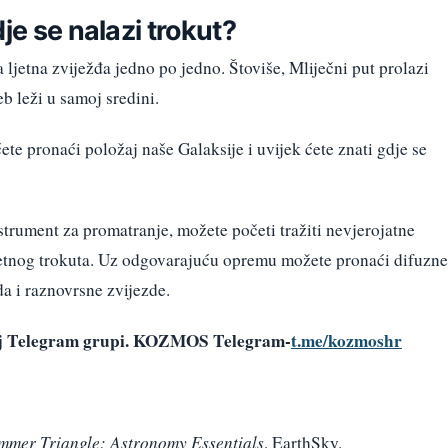
je se nalazi trokut?
 ljetna zviježđa jedno po jedno. Štoviše, Mliječni put prolazi
b leži u samoj sredini.
te pronaći položaj naše Galaksije i uvijek ćete znati gdje se
nstrument za promatranje, možete početi tražiti nevjerojatne
jetnog trokuta. Uz odgovarajuću opremu možete pronaći difuzne
da i raznovrsne zvijezde.
šoj Telegram grupi. KOZMOS Telegram-
t.me/kozmoshr
mmer Triangle: Astronomy Essentials
. EarthSky.