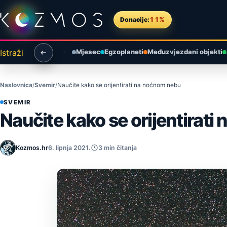
Preskoči na sadržaj
Donacije:
11%
Istraži
Mjesec
Egzoplaneti
Međuzvjezdani objekti
Naslovnica
Svemir
Naučite kako se orijentirati na noćnom nebu
SVEMIR
Naučite kako se orijentirat
Kozmos.hr
6. lipnja 2021.
3 min čitanja