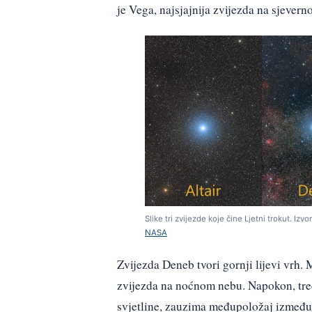
je Vega, najsjajnija zvijezda na sjever
Slike tri zvijezde koje čine Ljetni trokut. Izvo
NASA
Zvijezda Deneb tvori gornji lijevi vrh. 
zvijezda na noćnom nebu. Napokon, treća 
svjetline, zauzima međupoložaj između