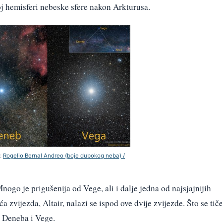
noj hemisferi nebeske sfere nakon Arkturusa.
r:
Rogelio Bernal Andreo (boje dubokog neba) /
Mnogo je prigušenija od Vege, ali i dalje jedna od najsjajnijih
zvijezda, Altair, nalazi se ispod ove dvije zvijezde. Što se tič
 Deneba i Vege.