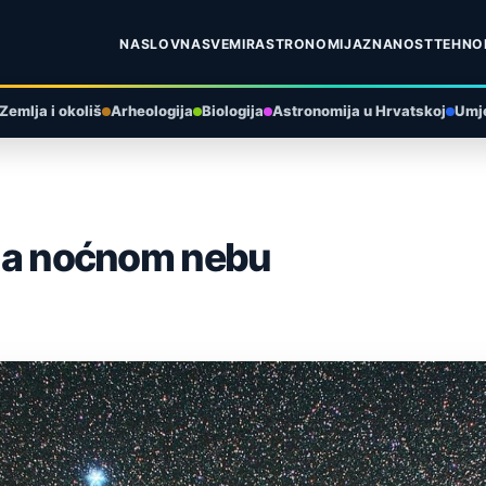
NASLOVNA
SVEMIR
ASTRONOMIJA
ZNANOST
TEHNO
Zemlja i okoliš
Arheologija
Biologija
Astronomija u Hrvatskoj
Umje
i na noćnom nebu