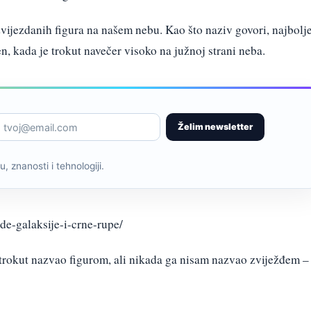
 zvijezdanih figura na našem nebu. Kao što naziv govori, najbolj
en, kada je trokut navečer visoko na južnoj strani neba.
Želim newsletter
, znanosti i tehnologiji.
de-galaksije-i-crne-rupe/
i trokut nazvao figurom, ali nikada ga nisam nazvao zviježđem –