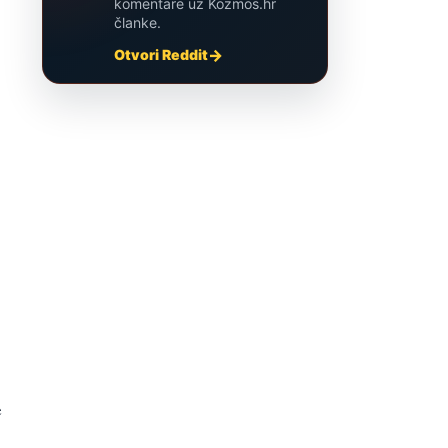
komentare uz Kozmos.hr
članke.
Otvori Reddit
e