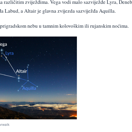
ma različitim zviježđima. Vega vodi malo sazviježđe Lyra, Dene
žđa Labud, a Altair je glavna zvijezda sazviježđa Aquilla.
 prigradskom nebu u tamnim kolovoškim ili rujanskim noćima.
tarwalk