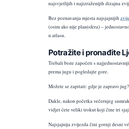
najsvjetlijih i najizraženijih dizajna 
Bez poznavanja mjesta najsjajnijih
zvij
(osim ako nije planisfera) – jednostavn
u atlasu.
Potražite i pronađite Lj
Trebali biste započeti s najjednostavnij
prema jugu i pogledajte gore.
Možete se zapitati: gdje je zapravo ju
Dakle, nakon početka večernjeg sumraka
vidjet ćete veliki trokut koji čine tri sj
Najsjajnija zvijezda čini gornji desni v