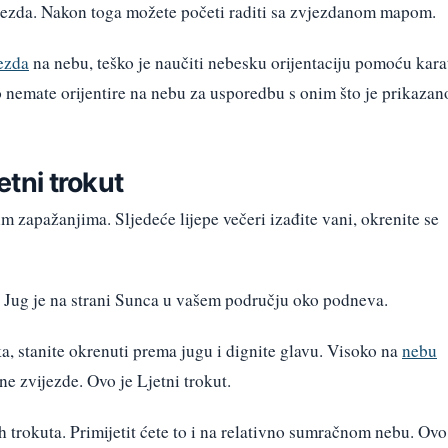
zvijezda. Nakon toga možete početi raditi sa zvjezdanom mapom.
ezda
na nebu, teško je naučiti nebesku orijentaciju pomoću kara
o nemate orijentire na nebu za usporedbu s onim što je prikazan
etni trokut
im zapažanjima. Sljedeće lijepe večeri izađite vani, okrenite se
g? Jug je na strani Sunca u vašem području oko podneva.
, stanite okrenuti prema jugu i dignite glavu. Visoko na
nebu
ajne zvijezde. Ovo je Ljetni trokut.
rh trokuta. Primijetit ćete to i na relativno sumračnom nebu. Ovo