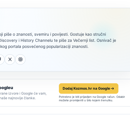
oji piše o znanosti, svemiru i povijesti. Gostuje kao stručni
scovery i History Channelu te piše za Večernji list. Osnivač je
kog portala posvećenog popularizaciji znanosti.
oogleu
Dodaj Kozmos.hr na Google
rane izvore i Google će vam,
Potrebno je biti prijavljen na Google račun. Odabir
 naše najnovije članke.
možete promijeniti u bilo kojem trenutku.