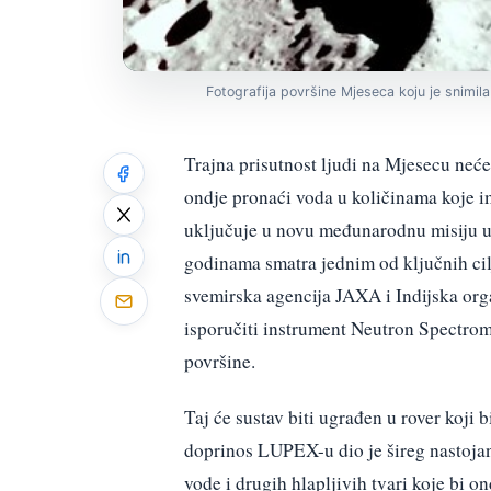
Fotografija površine Mjeseca koju je snimila 
Trajna prisutnost ljudi na Mjesecu neće 
ondje pronaći voda u količinama koje 
uključuje u novu međunarodnu misiju u
godinama smatra jednim od ključnih ci
svemirska agencija JAXA i Indijska org
isporučiti instrument Neutron Spectro
površine.
Taj će sustav biti ugrađen u rover koji 
doprinos LUPEX-u dio je šireg nastojan
vode i drugih hlapljivih tvari koje bi o