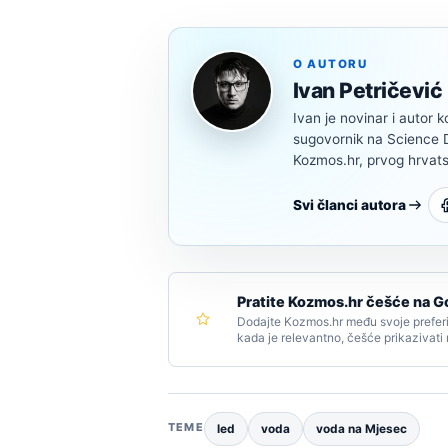
O AUTORU
Ivan Petričević
Ivan je novinar i autor k
sugovornik na Science Di
Kozmos.hr, prvog hrvats
Svi članci autora
Pratite Kozmos.hr češće na G
Dodajte Kozmos.hr među svoje preferi
kada je relevantno, češće prikazivati
TEME
led
voda
voda na Mjesec