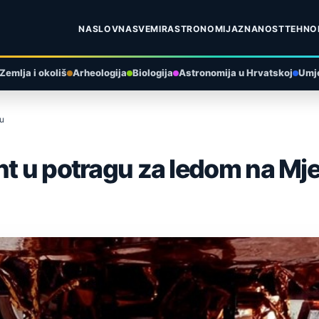
NASLOVNA
SVEMIR
ASTRONOMIJA
ZNANOST
TEHNO
Zemlja i okoliš
Arheologija
Biologija
Astronomija u Hrvatskoj
Umje
cu
nt u potragu za ledom na Mj