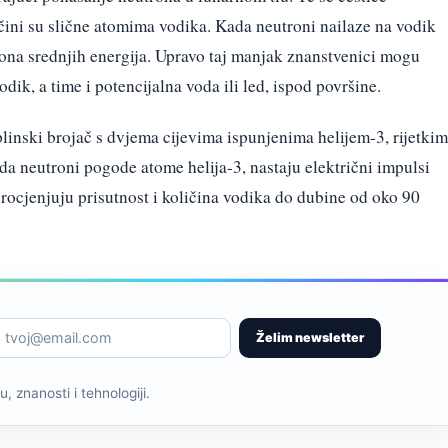
ičini su slične atomima vodika. Kada neutroni nailaze na vodik
trona srednjih energija. Upravo taj manjak znanstvenici mogu
 vodik, a time i potencijalna voda ili led, ispod površine.
linski brojač s dvjema cijevima ispunjenima helijem-3, rijetkim
da neutroni pogode atome helija-3, nastaju električni impulsi
 procjenjuju prisutnost i količina vodika do dubine od oko 90
Želim newsletter
, znanosti i tehnologiji.