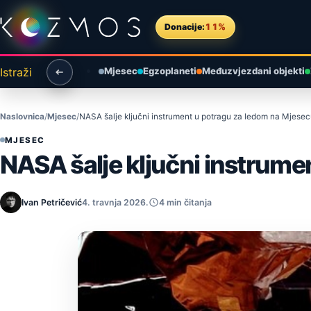
Preskoči na sadržaj
Donacije:
11%
Istraži
Mjesec
Egzoplaneti
Međuzvjezdani objekti
Naslovnica
Mjesec
NASA šalje ključni instrument u potragu za ledom na Mjese
MJESEC
NASA šalje ključni instrume
Ivan Petričević
4. travnja 2026.
4 min čitanja