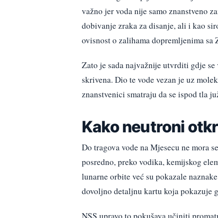
važno jer voda nije samo znanstveno za
dobivanje zraka za disanje, ali i kao si
ovisnost o zalihama dopremljenima sa 
Zato je sada najvažnije utvrditi gdje se
skrivena. Dio te vode vezan je uz molek
znanstvenici smatraju da se ispod tla ju
Kako neutroni otk
Do tragova vode na Mjesecu ne mora se 
posredno, preko vodika, kemijskog elem
lunarne orbite već su pokazale naznake
dovoljno detaljnu kartu koja pokazuje gd
NSS upravo to pokušava učiniti promatr