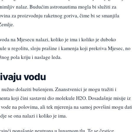
nimljiv nalaz. Budućim astronautima mogla bi služiti za
rovina za proizvodnju raketnog goriva, čime bi se smanjila
Zemlje.
 voda na Mjesecu nalazi, koliko je ima i koliko je duboko
ule u regolitu, sloju prašine i kamenja koji prekriva Mjesec, no
žnog pola kriju i naslage leda.
rivaju vodu
nužno dolaziti bušenjem. Znanstvenici je mogu tražiti i
enta koji čini sastavni dio molekule H2O. Dosadašnje misije iz
 vode na polovima, ali tek mjerenja na samoj površini mogu dat
je se ona nalazi i koliko je ima.
ajući ponašanje neutrona u lunarnom tlu. Te se čestice