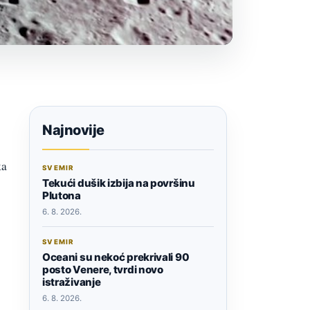
Najnovije
ka
SVEMIR
Tekući dušik izbija na površinu
Plutona
6. 8. 2026.
SVEMIR
Oceani su nekoć prekrivali 90
posto Venere, tvrdi novo
istraživanje
6. 8. 2026.