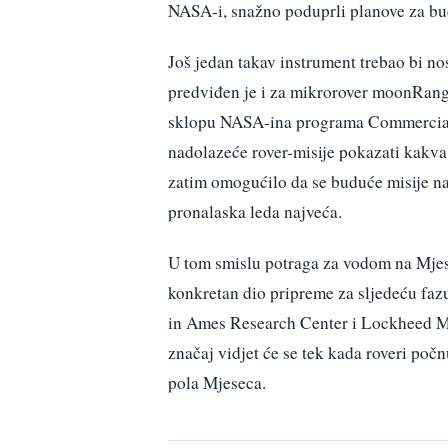
NASA-i, snažno poduprli planove za b
Još jedan takav instrument trebao bi n
predviđen je i za mikrorover moonRange
sklopu NASA-ina programa Commercial L
nadolazeće rover-misije pokazati kakva 
zatim omogućilo da se buduće misije na 
pronalaska leda najveća.
U tom smislu potraga za vodom na Mjese
konkretan dio pripreme za sljedeću faz
in Ames Research Center i Lockheed Ma
značaj vidjet će se tek kada roveri poč
pola Mjeseca.