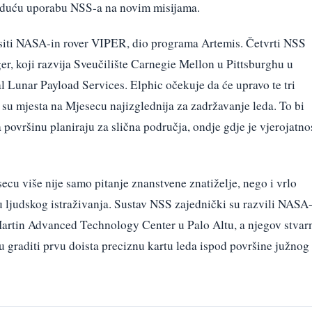
uduću uporabu NSS-a na novim misijama.
ositi NASA-in rover VIPER, dio programa Artemis. Četvrti NSS
r, koji razvija Sveučilište Carnegie Mellon u Pittsburghu u
unar Payload Services. Elphic očekuje da će upravo te tri
su mjesta na Mjesecu najizglednija za zadržavanje leda. To bi
površinu planiraju za slična područja, ondje gdje je vjerojatno
cu više nije samo pitanje znanstvene znatiželje, nego i vrlo
u ljudskog istraživanja. Sustav NSS zajednički su razvili NASA
rtin Advanced Technology Center u Palo Altu, a njegov stvar
nu graditi prvu doista preciznu kartu leda ispod površine južnog