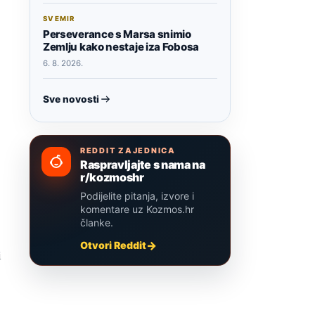
SVEMIR
Perseverance s Marsa snimio
Zemlju kako nestaje iza Fobosa
6. 8. 2026.
Sve novosti
REDDIT ZAJEDNICA
Raspravljajte s nama na
r/kozmoshr
Podijelite pitanja, izvore i
komentare uz Kozmos.hr
članke.
Otvori Reddit
i