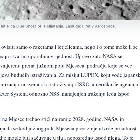
letjelica Blue Ghost prije slijetanja. Zasluge: Firefly Aerospace.
ovisiti samo o raketama i letjelicama, nego i o tome može li se
imaju stvarnu uporabnu vrijednost. Upravo zato NASA se
smjerenu prema južnom polu Mjeseca, području koje se već
ljeva budućih istraživanja. Za misiju LUPEX, koju vode japans
anizacija za svemirska istraživanja ISRO, američka će agencija
meter System, odnosno NSS, namijenjen traženju leda ispod
bi na Mjesec trebao stići najranije 2028. godine. NASA-in
ja da se kod južnog pola Mjeseca preciznije utvrde prisutnost
ndje mogle biti sačuvane u tlu i neposredno ispod njega. To je