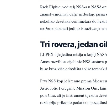
Rick Elphic, voditelj NSS-a u NASA-inu 
znanstvenicima i dalje nedostaje jasna 
nekoliko desetaka centimetara do nekoli
možemo doznati jedino istraživanjem na
Tri rovera, jedan cil
LUPEX nije jedina misija u kojoj NASA n
Ames razvili su cijeli niz NSS sustava 
bi se kroz više odredišta i više terensk
Prvi NSS koji je krenuo prema Mjesecu n
Astrobotic Peregrine Mission One, lansir
površinu, ali je instrument tijekom dese
razdoblju prikupio podatke o pozadinsk