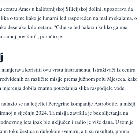
centru Ames u kalifornijskoj Silicijskoj dolini, upozorava da
slika o tome kako je lunarni led raspoređen na malim skalama, 
ko desetaka kilometara. “Gdje se led nalazi i koliko ga ima
 samoj površini”, poručio je.
j
amjerava koristiti ovu vrstu instrumenta. Istraživači iz centra
predviđenih za različite misije prema južnom polu Mjeseca, kak
ih mjerenja dobila znatno pouzdanija slika raspodjele vode.
alazio se na letjelici Peregrine kompanije Astrobotic, u misiji
anoj u siječnju 2024. Ta misija završila je bez slijetanja na
todnevnog leta ipak bio uključen i radio je više dana. U tom je
om toku čestica u dubokom svemiru, a ti su rezultati, prema