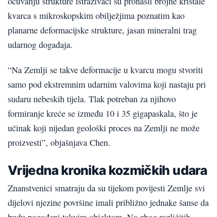
očuvanju strukture istraživači su pronašli brojne kristale
kvarca s mikroskopskim obilježjima poznatim kao
planarne deformacijske strukture, jasan mineralni trag
udarnog događaja.
“Na Zemlji se takve deformacije u kvarcu mogu stvoriti
samo pod ekstremnim udarnim valovima koji nastaju pri
sudaru nebeskih tijela. Tlak potreban za njihovo
formiranje kreće se između 10 i 35 gigapaskala, što je
učinak koji nijedan geološki proces na Zemlji ne može
proizvesti”, objašnjava Chen.
Vrijedna kronika kozmičkih udara
Znanstvenici smatraju da su tijekom povijesti Zemlje svi
dijelovi njezine površine imali približno jednake šanse da