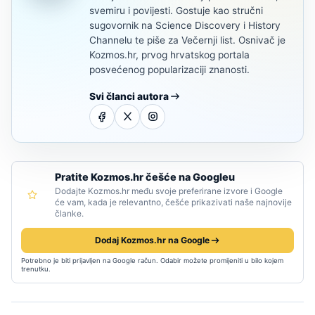
svemiru i povijesti. Gostuje kao stručni
sugovornik na Science Discovery i History
Channelu te piše za Večernji list. Osnivač je
Kozmos.hr, prvog hrvatskog portala
posvećenog popularizaciji znanosti.
Svi članci autora
Pratite Kozmos.hr češće na Googleu
Dodajte Kozmos.hr među svoje preferirane izvore i Google
će vam, kada je relevantno, češće prikazivati naše najnovije
članke.
Dodaj Kozmos.hr na Google
Potrebno je biti prijavljen na Google račun. Odabir možete promijeniti u bilo kojem
trenutku.