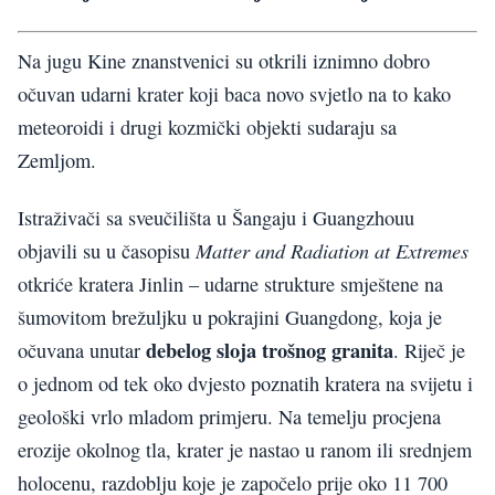
Na jugu Kine znanstvenici su otkrili iznimno dobro
očuvan udarni krater koji baca novo svjetlo na to kako
meteoroidi i drugi kozmički objekti sudaraju sa
Zemljom.
Istraživači sa sveučilišta u Šangaju i Guangzhouu
Matter and Radiation at Extremes
objavili su u časopisu
otkriće kratera Jinlin – udarne strukture smještene na
šumovitom brežuljku u pokrajini Guangdong, koja je
debelog sloja trošnog granita
očuvana unutar
. Riječ je
o jednom od tek oko dvjesto poznatih kratera na svijetu i
geološki vrlo mladom primjeru. Na temelju procjena
erozije okolnog tla, krater je nastao u ranom ili srednjem
holocenu, razdoblju koje je započelo prije oko 11 700