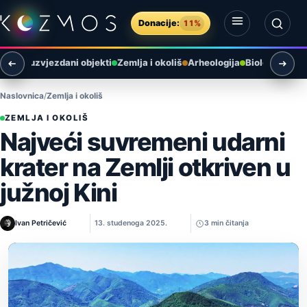
Preskoči na sadržaj
Donacije:
11%
Otvori izbornik
Otvori pretragu
i
Međuzvjezdani objekti
Zemlja i okoliš
Arheologija
Biologija
Ast
Naslovnica
Zemlja i okoliš
ZEMLJA I OKOLIŠ
Najveći suvremeni udarni
krater na Zemlji otkriven u
južnoj Kini
Ivan Petričević
13. studenoga 2025.
3 min čitanja