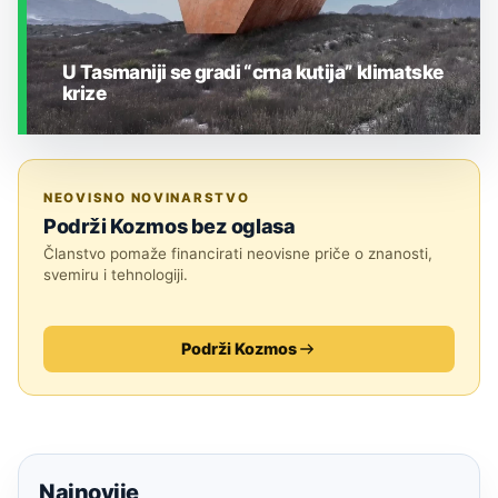
U Tasmaniji se gradi “crna kutija” klimatske
krize
ZEMLJA I OKOLIŠ
NEOVISNO NOVINARSTVO
Podrži Kozmos bez oglasa
Članstvo pomaže financirati neovisne priče o znanosti,
svemiru i tehnologiji.
Podrži Kozmos
Najnovije