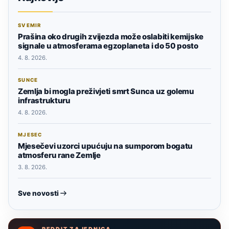
SVEMIR
Prašina oko drugih zvijezda može oslabiti kemijske
signale u atmosferama egzoplaneta i do 50 posto
4. 8. 2026.
SUNCE
Zemlja bi mogla preživjeti smrt Sunca uz golemu
infrastrukturu
4. 8. 2026.
MJESEC
Mjesečevi uzorci upućuju na sumporom bogatu
atmosferu rane Zemlje
3. 8. 2026.
Sve novosti
REDDIT ZAJEDNICA