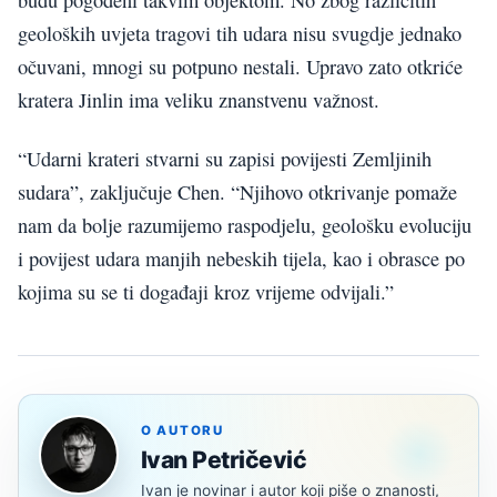
budu pogođeni takvim objektom. No zbog različitih
geoloških uvjeta tragovi tih udara nisu svugdje jednako
očuvani, mnogi su potpuno nestali. Upravo zato otkriće
kratera Jinlin ima veliku znanstvenu važnost.
“Udarni krateri stvarni su zapisi povijesti Zemljinih
sudara”, zaključuje Chen. “Njihovo otkrivanje pomaže
nam da bolje razumijemo raspodjelu, geološku evoluciju
i povijest udara manjih nebeskih tijela, kao i obrasce po
kojima su se ti događaji kroz vrijeme odvijali.”
O AUTORU
Ivan Petričević
Ivan je novinar i autor koji piše o znanosti,