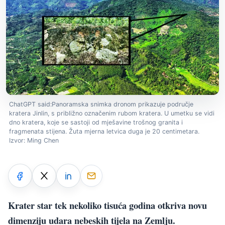
ChatGPT said:Panoramska snimka dronom prikazuje područje
kratera Jinlin, s približno označenim rubom kratera. U umetku se vidi
dno kratera, koje se sastoji od mješavine trošnog granita i
fragmenata stijena. Žuta mjerna letvica duga je 20 centimetara.
Izvor: Ming Chen
Krater star tek nekoliko tisuća godina otkriva novu
dimenziju udara nebeskih tijela na Zemlju.