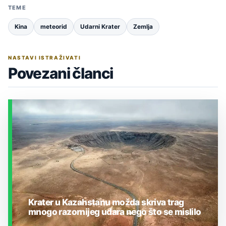
TEME
Kina
meteorid
Udarni Krater
Zemlja
NASTAVI ISTRAŽIVATI
Povezani članci
Krater u Kazahstanu možda skriva trag
mnogo razornijeg udara nego što se mislilo