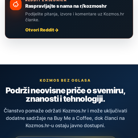
Raspravljajte s nama na r/kozmoshr
Podijelite pitanja, izvore i komentare uz Kozmos.hr
članke.
Otvori Reddit
KOZMOS BEZ OGLASA
Podrži neovisne priče o svemiru,
znanosti i tehnologiji.
Članstvo pomaže održati Kozmos.hr i može uključivati
dodatne sadržaje na Buy Me a Coffee, dok članci na
Kozmos.hr-u ostaju javno dostupni.