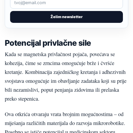
Želim newsletter
Potencijal privlačne sile
Kada se magnetska privlačnost pojača, povećava se
kohezija, čime se zrncima omogućuje brže i čvršće
kretanje. Kombinacija zajedničkog kretanja i adhezivnih
svojstava omogućuje im obavljanje zadataka koji su prije
bili nezamislivi, poput penjanja zidovima ili prelaska
preko stepenica.
Ova otkrića otvaraju vrata brojnim mogućnostima – od
miješanja različitih materijala do razvoja mikrorobotike.
Posebno se ističe potencijal u medicinskom sektoru.