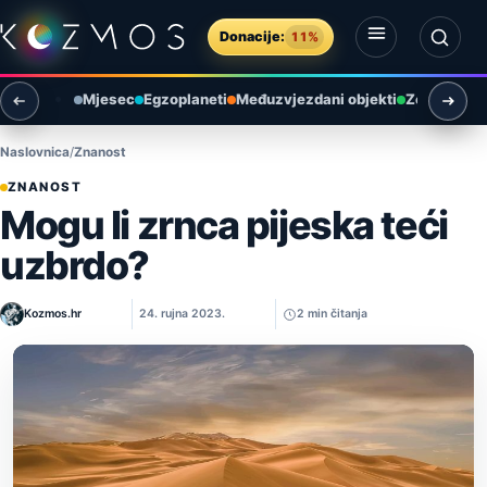
Preskoči na sadržaj
Donacije:
11%
Otvori izbornik
Otvori pretragu
Mjesec
Egzoplaneti
Međuzvjezdani objekti
Zemlja i ok
Naslovnica
Znanost
ZNANOST
Mogu li zrnca pijeska teći
uzbrdo?
Kozmos.hr
24. rujna 2023.
2 min čitanja