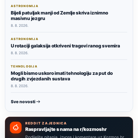
ASTRONOMIJA
Bijeli patuljak manji od Zemlje skriva iznimno
masivnu jezgru
8. 8. 2026.
ASTRONOMIJA
U rotaciji galaksija otkriveni tragovi ranog svemira
8. 8. 2026.
TEHNOLOGIJA
Mogli bismo uskoro imati tehnologiju za put do
drugih zvjezdanih sustava
8. 8. 2026.
Sve novosti
REDDIT ZAJEDNICA
Raspravljajte s nama na r/kozmoshr
Podijelite pitanja, izvore i komentare uz Kozmos.hr