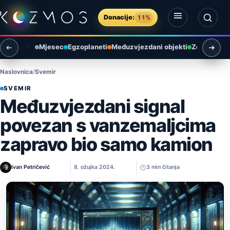
Preskoči na sadržaj
Donacije:
11%
Otvori izbornik
Otvori pretragu
Mjesec
Egzoplaneti
Međuzvjezdani objekti
Zemlja i ok
Naslovnica
Svemir
SVEMIR
Međuzvjezdani signal
povezan s vanzemaljcima
zapravo bio samo kamion
Ivan Petričević
8. ožujka 2024.
3 min čitanja