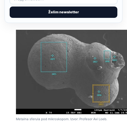
Želim newsletter
Metalna sferula pod mikroskopom. Izvor: Profesor Avi Loeb.