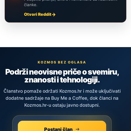
članke.
Otvori Reddit
KOZMOS BEZ OGLASA
Podrži neovisne priče o svemiru,
znanosti i tehnologiji.
Članstvo pomaže održati Kozmos.hr i može uključivati
dodatne sadržaje na Buy Me a Coffee, dok članci na
Kozmos.hr-u ostaju javno dostupni.
Postani član