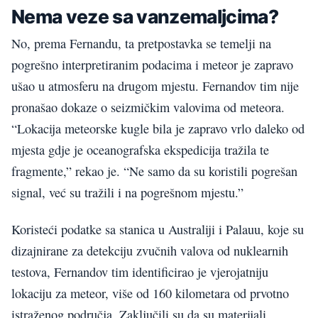
Nema veze sa vanzemaljcima?
No, prema Fernandu, ta pretpostavka se temelji na
pogrešno interpretiranim podacima i meteor je zapravo
ušao u atmosferu na drugom mjestu. Fernandov tim nije
pronašao dokaze o seizmičkim valovima od meteora.
“Lokacija meteorske kugle bila je zapravo vrlo daleko od
mjesta gdje je oceanografska ekspedicija tražila te
fragmente,” rekao je. “Ne samo da su koristili pogrešan
signal, već su tražili i na pogrešnom mjestu.”
Koristeći podatke sa stanica u Australiji i Palauu, koje su
dizajnirane za detekciju zvučnih valova od nuklearnih
testova, Fernandov tim identificirao je vjerojatniju
lokaciju za meteor, više od 160 kilometara od prvotno
istraženog područja. Zaključili su da su materijali