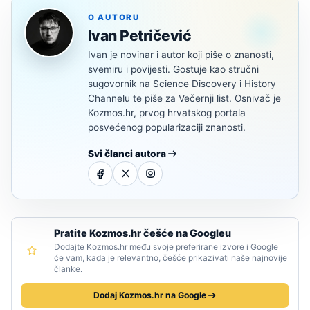
O AUTORU
Ivan Petričević
Ivan je novinar i autor koji piše o znanosti,
svemiru i povijesti. Gostuje kao stručni
sugovornik na Science Discovery i History
Channelu te piše za Večernji list. Osnivač je
Kozmos.hr, prvog hrvatskog portala
posvećenog popularizaciji znanosti.
Svi članci autora
Pratite Kozmos.hr češće na Googleu
Dodajte Kozmos.hr među svoje preferirane izvore i Google
će vam, kada je relevantno, češće prikazivati naše najnovije
članke.
Dodaj Kozmos.hr na Google