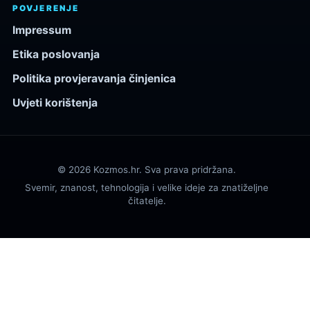
POVJERENJE
Impressum
Etika poslovanja
Politika provjeravanja činjenica
Uvjeti korištenja
© 2026 Kozmos.hr. Sva prava pridržana.
Svemir, znanost, tehnologija i velike ideje za znatiželjne
čitatelje.