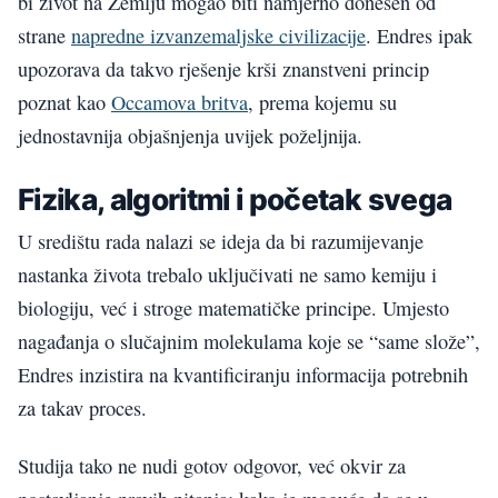
bi život na Zemlju mogao biti namjerno donesen od
strane
napredne izvanzemaljske civilizacije
. Endres ipak
upozorava da takvo rješenje krši znanstveni princip
poznat kao
Occamova britva
, prema kojemu su
jednostavnija objašnjenja uvijek poželjnija.
Fizika, algoritmi i početak svega
U središtu rada nalazi se ideja da bi razumijevanje
nastanka života trebalo uključivati ne samo kemiju i
biologiju, već i stroge matematičke principe. Umjesto
nagađanja o slučajnim molekulama koje se “same slože”,
Endres inzistira na kvantificiranju informacija potrebnih
za takav proces.
Studija tako ne nudi gotov odgovor, već okvir za