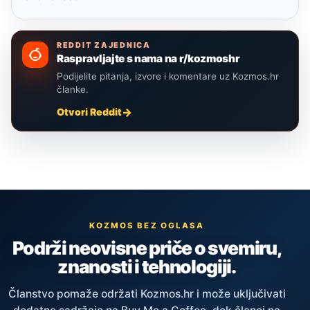
REDDIT ZAJEDNICA
Raspravljajte s nama na r/kozmoshr
Podijelite pitanja, izvore i komentare uz Kozmos.hr
članke.
Otvori Reddit
KOZMOS BEZ OGLASA
Podrži neovisne priče o svemiru,
znanosti i tehnologiji.
Članstvo pomaže održati Kozmos.hr i može uključivati