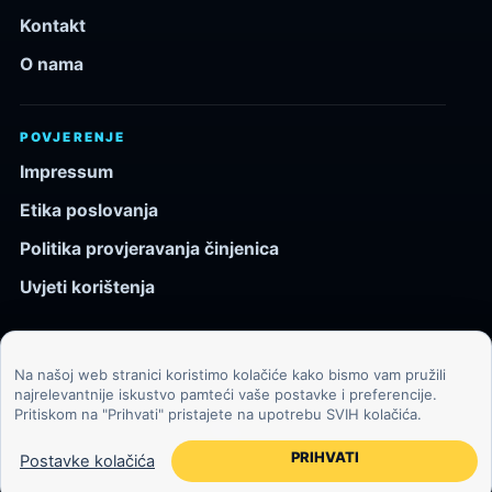
Kontakt
O nama
POVJERENJE
Impressum
Etika poslovanja
Politika provjeravanja činjenica
Uvjeti korištenja
Na našoj web stranici koristimo kolačiće kako bismo vam pružili
© 2026 Kozmos.hr. Sva prava pridržana.
najrelevantnije iskustvo pamteći vaše postavke i preferencije.
Pritiskom na "Prihvati" pristajete na upotrebu SVIH kolačića.
Svemir, znanost, tehnologija i velike ideje za znatiželjne
čitatelje.
PRIHVATI
Postavke kolačića