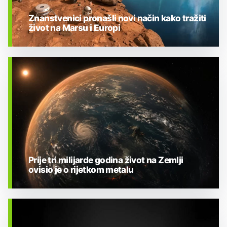
Znanstvenici pronašli novi način kako tražiti
život na Marsu i Europi
BIOLOGIJA
Prije tri milijarde godina život na Zemlji
ovisio je o rijetkom metalu
BIOLOGIJA