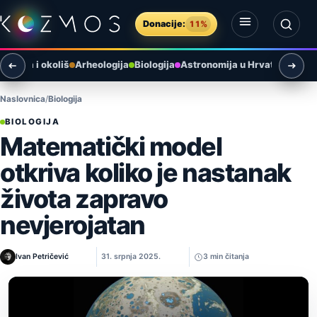
Preskoči na sadržaj
Donacije:
11%
Otvori izbornik
Otvori pretragu
Zemlja i okoliš
Arheologija
Biologija
Astronomija u Hrvatskoj
Umj
Naslovnica
Biologija
BIOLOGIJA
Matematički model
otkriva koliko je nastanak
života zapravo
nevjerojatan
Ivan Petričević
31. srpnja 2025.
3 min čitanja