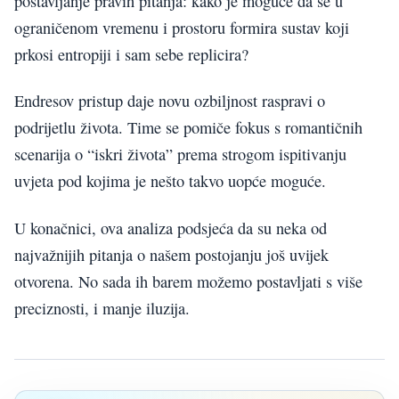
postavljanje pravih pitanja: kako je moguće da se u
ograničenom vremenu i prostoru formira sustav koji
prkosi entropiji i sam sebe replicira?
Endresov pristup daje novu ozbiljnost raspravi o
podrijetlu života. Time se pomiče fokus s romantičnih
scenarija o “iskri života” prema strogom ispitivanju
uvjeta pod kojima je nešto takvo uopće moguće.
U konačnici, ova analiza podsjeća da su neka od
najvažnijih pitanja o našem postojanju još uvijek
otvorena. No sada ih barem možemo postavljati s više
preciznosti, i manje iluzija.