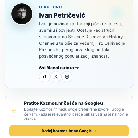
O AUTORU
Ivan Petričević
Ivan je novinar i autor koji piše o znanosti,
svemiru i povijesti. Gostuje kao stručni
sugovornik na Science Discovery i History
Channelu te piše za Večernji list. Osnivač je
Kozmos.hr, prvog hrvatskog portala
posvećenog popularizaciji znanosti.
Svi članci autora
Pratite Kozmos.hr češće na Googleu
Dodajte Kozmos.hr među svoje preferirane izvore i Google
će vam, kada je relevantno, češće prikazivati naše najnovije
članke.
Dodaj Kozmos.hr na Google