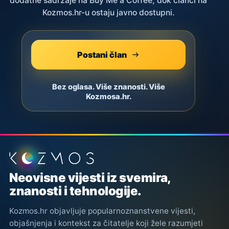
dodatne sadržaje na Buy Me a Coffee, dok članci na
Kozmos.hr-u ostaju javno dostupni.
Postani član
Bez oglasa. Više znanosti. Više
Kozmosa.hr.
Podnožje stranice
Neovisne vijesti iz svemira,
znanosti i tehnologije.
Kozmos.hr objavljuje popularnoznanstvene vijesti,
objašnjenja i kontekst za čitatelje koji žele razumjeti