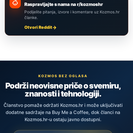
Raspravljajte s nama na r/kozmoshr
Podijelite pitanja, izvore i komentare uz Kozmos.hr
članke.
Otvori Reddit
KOZMOS BEZ OGLASA
Podrži neovisne priče o svemiru,
znanosti i tehnologiji.
Članstvo pomaže održati Kozmos.hr i može uključivati
dodatne sadržaje na Buy Me a Coffee, dok članci na
Kozmos.hr-u ostaju javno dostupni.