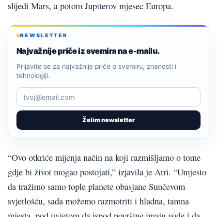
slijedi Mars, a potom Jupiterov mjesec Europa.
NEWSLETTER
Najvažnije priče iz svemira na e-mailu.
Prijavite se za najvažnije priče o svemiru, znanosti i
tehnologiji.
Želim newsletter
“Ovo otkriće mijenja način na koji razmišljamo o tome
gdje bi život mogao postojati,” izjavila je Atri. “Umjesto
da tražimo samo tople planete obasjane Sunčevom
svjetlošću, sada možemo razmotriti i hladna, tamna
mjesta, pod uvjetom da ispod površine imaju vode i da