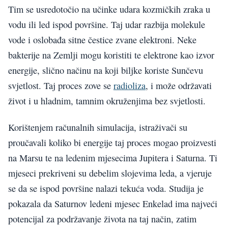
Tim se usredotočio na učinke udara kozmičkih zraka u
vodu ili led ispod površine. Taj udar razbija molekule
vode i oslobađa sitne čestice zvane elektroni. Neke
bakterije na Zemlji mogu koristiti te elektrone kao izvor
energije, slično načinu na koji biljke koriste Sunčevu
svjetlost. Taj proces zove se
radioliza
, i može održavati
život i u hladnim, tamnim okruženjima bez svjetlosti.
Korištenjem računalnih simulacija, istraživači su
proučavali koliko bi energije taj proces mogao proizvesti
na Marsu te na ledenim mjesecima Jupitera i Saturna. Ti
mjeseci prekriveni su debelim slojevima leda, a vjeruje
se da se ispod površine nalazi tekuća voda. Studija je
pokazala da Saturnov ledeni mjesec Enkelad ima najveći
potencijal za podržavanje života na taj način, zatim