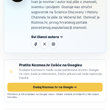
Ivan je novinar i autor koji piše o znanosti,
svemiru i povijesti. Gostuje kao stručni
sugovornik na Science Discovery i History
Channelu te piše za Večernji list. Osnivač je
Kozmos.hr, prvog hrvatskog portala
posvećenog popularizaciji znanosti.
Svi članci autora
Pratite Kozmos.hr češće na Googleu
Dodajte Kozmos.hr među svoje preferirane izvore i Google
će vam, kada je relevantno, češće prikazivati naše najnovije
članke.
Dodaj Kozmos.hr na Google
Potrebno je biti prijavljen na Google račun. Odabir možete promijeniti u bilo kojem
trenutku.