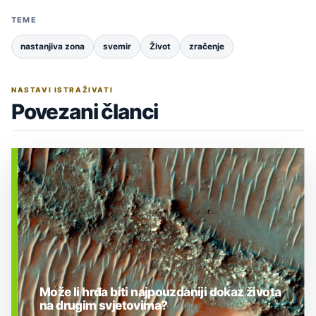
TEME
nastanjiva zona
svemir
Život
zračenje
NASTAVI ISTRAŽIVATI
Povezani članci
Može li hrđa biti najpouzdaniji dokaz života
na drugim svjetovima?