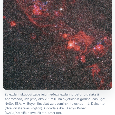
Zvjezdani skupovi zapaljuju međuzvjezdani prostor u galaksiji
Andromeda, udaljenoj oko 2,5 milijuna svjetlosnih godina. Zasluge:
NASA, ESA, M. Boyer (Institut za svemirski teleskop) i J. Dalcanton
(Sveučilište Washington); Obrada slike: Gladys Kober
(NASA/Katoličko sveučilište Amerike).