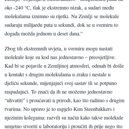
oko -240 °C, tlak je ekstremno nizak, a sudari među
molekulama iznimno su rijetki. Na Zemlji se molekule
sudaraju milijardu puta u sekundi, dok se u svemiru to
događa možda jednom u deset dana.”
Zbog tih ekstremnih uvjeta, u svemiru mogu nastati
molekule koje su kod nas jednostavno – preosjetljive.
Kad bi se pojavile u Zemljinoj atmosferi, odmah bi došle
u kontakt s drugim molekulama u zraku i nestale u
djeliću sekunde, mijenjajući svoj sastav ili se potpuno
raspadajući. To znači da ih ne možemo jednostavno
“uhvatiti” i proučavati u prirodi, kao što radimo s drugim
tvarima. No upravo je to uspjelo Kim Steenbakkers i
njezinim kolegama: razvili su način kako takve molekule
umjetno stvoriti u laboratoriju i proučiti ih prije nego što