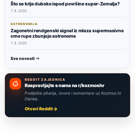
Što se krije duboko ispod površine super-Zemalja?
7. 8. 2026.
ASTRONOMIJA
Zagonetni rendgenski signal iz mlaza supermasivne
crne rupe zbunjuje astronome
7. 8. 2026.
Sve novosti
REDDIT ZAJEDNICA
Raspravljajte s nama na r/kozmoshr
Podijelite pitanja, izvore i komentare uz Kozmos.hr
članke.
Otvori Reddit