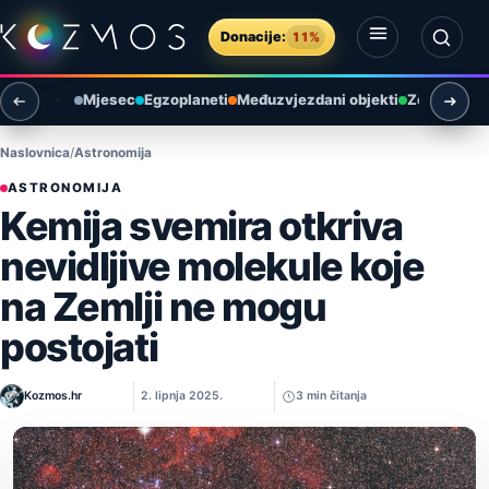
Preskoči na sadržaj
Donacije:
11%
Otvori izbornik
Otvori pretragu
Mjesec
Egzoplaneti
Međuzvjezdani objekti
Zemlja i ok
Naslovnica
Astronomija
ASTRONOMIJA
Kemija svemira otkriva
nevidljive molekule koje
na Zemlji ne mogu
postojati
Kozmos.hr
2. lipnja 2025.
3 min čitanja