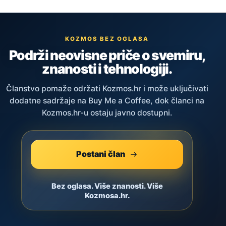
KOZMOS BEZ OGLASA
Podrži neovisne priče o svemiru,
znanosti i tehnologiji.
Članstvo pomaže održati Kozmos.hr i može uključivati
dodatne sadržaje na Buy Me a Coffee, dok članci na
Kozmos.hr-u ostaju javno dostupni.
Postani član
Bez oglasa. Više znanosti. Više
Kozmosa.hr.