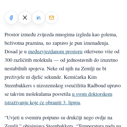
Prostor između zvijezda mnogima izgleda kao golema,
beživotna praznina, no zapravo je pun iznenađenja.
Dosad je u
međuzvjezdanom prostoru
otkriveno više od
300 različitih molekula — od jednostavnih do izuzetno
nestabilnih spojeva. Neke od njih na Zemlji ne bi
preživjele ni djelić sekunde. Kemičarka Kim
Steenbakkers s nizozemskog sveučilišta Radboud upravo
se takvim molekulama posvetila
u svom doktorskom
istraživanju koje će obraniti 3. lipnja
.
“Uvjeti u svemiru potpuno su drukčiji nego ovdje na
Zemlji,” objašnjava Steenbakkers. “Temperatura pada na