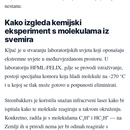
nestanu.
Kako izgleda kemijski
eksperiment s molekulama iz
svemira
Ključ je u stvaranju laboratorijskih uvjeta koji oponašaju
ekstremne uvjete u međuzvjezdanom prostoru. U
laboratoriju HFML-FELIX, gdje se provodi istraživanje,
postoji specijalna komora koja hladi molekule na -270 °C
i u kojoj se tlak može gotovo u potpunosti eliminirati.
Steenbakkers je koristila snažan infracrveni laser kako bi
ispitala kako te molekule reagiraju u takvom okruženju.
Konkretno, radila je s molekulama C₂H⁺ i HC₂H⁺ — na
Zemlji ih u prirodi nema jer bi odmah reagirale s