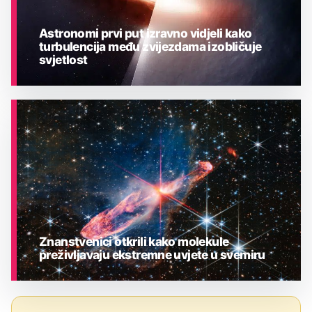
Astronomi prvi put izravno vidjeli kako
turbulencija među zvijezdama izobličuje
svjetlost
ASTRONOMIJA
Znanstvenici otkrili kako molekule
preživljavaju ekstremne uvjete u svemiru