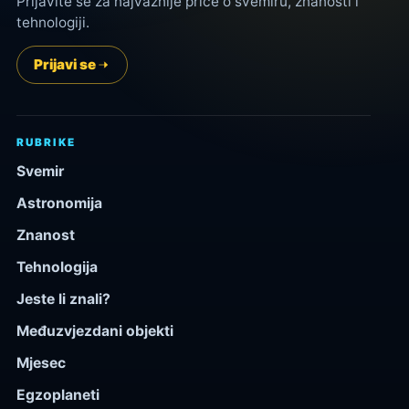
Prijavite se za najvažnije priče o svemiru, znanosti i
tehnologiji.
Prijavi se
RUBRIKE
Svemir
Astronomija
Znanost
Tehnologija
Jeste li znali?
Međuzvjezdani objekti
Mjesec
Egzoplaneti