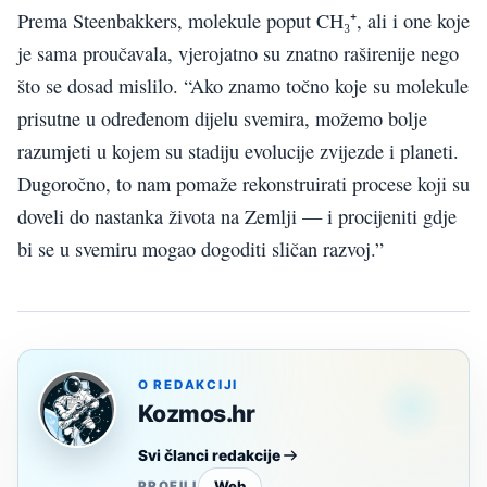
Prema Steenbakkers, molekule poput CH₃⁺, ali i one koje
je sama proučavala, vjerojatno su znatno raširenije nego
što se dosad mislilo. “Ako znamo točno koje su molekule
prisutne u određenom dijelu svemira, možemo bolje
razumjeti u kojem su stadiju evolucije zvijezde i planeti.
Dugoročno, to nam pomaže rekonstruirati procese koji su
doveli do nastanka života na Zemlji — i procijeniti gdje
bi se u svemiru mogao dogoditi sličan razvoj.”
O REDAKCIJI
Kozmos.hr
Svi članci redakcije
Web
PROFILI