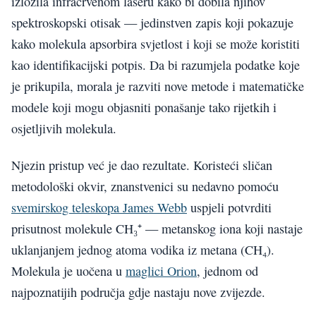
izložila infracrvenom laseru kako bi dobila njihov
spektroskopski otisak — jedinstven zapis koji pokazuje
kako molekula apsorbira svjetlost i koji se može koristiti
kao identifikacijski potpis. Da bi razumjela podatke koje
je prikupila, morala je razviti nove metode i matematičke
modele koji mogu objasniti ponašanje tako rijetkih i
osjetljivih molekula.
Njezin pristup već je dao rezultate. Koristeći sličan
metodološki okvir, znanstvenici su nedavno pomoću
svemirskog teleskopa James Webb
uspjeli potvrditi
prisutnost molekule CH₃⁺ — metanskog iona koji nastaje
uklanjanjem jednog atoma vodika iz metana (CH₄).
Molekula je uočena u
maglici Orion
, jednom od
najpoznatijih područja gdje nastaju nove zvijezde.