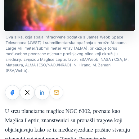
Ova slika, koja spaja infracrvene podatke s James Webb Space
Telescopea (JWST) i submilimetarska opažanja s mreže Atacama
Large Millimeter/submillimeter Array (ALMA), prikazuje torus i
međusobno povezane mjehure prašnjavog plina koji okružuju
središnju zvijezdu Maglice Leptir. Izvor: ESA/Webb, NASA i CSA, M.
Matsuura, ALMA (ESO/NAOJ/NRAO), N. Hirano, M. Zamani
(ESA/Webb).
U srcu planetarne maglice NGC 6302, poznate kao
Maglica Leptir, znanstvenici su pronašli tragove koji
objašnjavaju kako se iz međuzvjezdane prašine stvaraju
stjenoviti svjetovi poput Zemlje. Promatranja