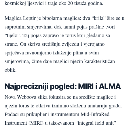
kozmičkoj ljestvici i traje oko 20 tisuća godina.
Maglica Leptir je bipolarna maglica: dva “krila” šire se u
suprotnim smjerovima, dok tamni pojas prašine tvori
“tijelo”. Taj pojas zapravo je torus koji gledamo sa
strane. On skriva središnju zvijezdu i vjerojatno
sprječava ravnomjerno izlaženje plina u svim
smjerovima, čime daje maglici njezin karakterističan
oblik.
Najprecizniji pogled: MIRI i ALMA
Nova Webbova slika fokusira se na središte maglice i
njezin torus te otkriva iznimno složenu unutarnju građu.
Podaci su prikupljeni instrumentom Mid-InfraRed
Instrument (MIRI) u takozvanom “integral field unit”