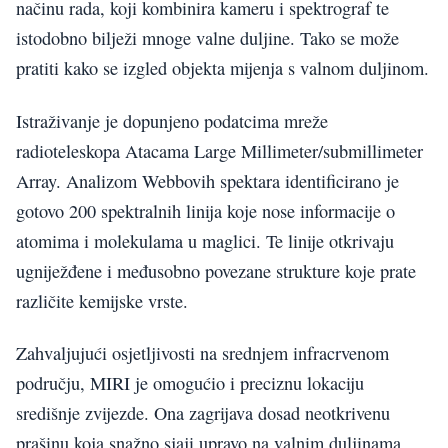
načinu rada, koji kombinira kameru i spektrograf te
istodobno bilježi mnoge valne duljine. Tako se može
pratiti kako se izgled objekta mijenja s valnom duljinom.
Istraživanje je dopunjeno podatcima mreže
radioteleskopa Atacama Large Millimeter/submillimeter
Array. Analizom Webbovih spektara identificirano je
gotovo 200 spektralnih linija koje nose informacije o
atomima i molekulama u maglici. Te linije otkrivaju
ugniježđene i međusobno povezane strukture koje prate
različite kemijske vrste.
Zahvaljujući osjetljivosti na srednjem infracrvenom
području, MIRI je omogućio i preciznu lokaciju
središnje zvijezde. Ona zagrijava dosad neotkrivenu
prašinu koja snažno sjaji upravo na valnim duljinama