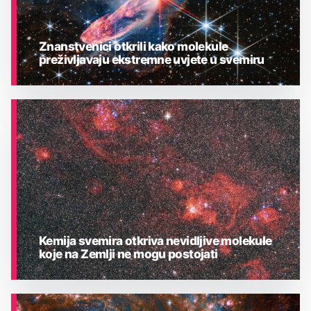
Znanstvenici otkrili kako molekule
preživljavaju ekstremne uvjete u svemiru
ASTRONOMIJA
Kemija svemira otkriva nevidljive molekule
koje na Zemlji ne mogu postojati