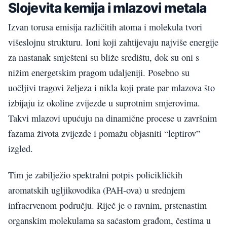
Slojevita kemija i mlazovi metala
Izvan torusa emisija različitih atoma i molekula tvori
višeslojnu strukturu. Ioni koji zahtijevaju najviše energije
za nastanak smješteni su bliže središtu, dok su oni s
nižim energetskim pragom udaljeniji. Posebno su
uočljivi tragovi željeza i nikla koji prate par mlazova što
izbijaju iz okoline zvijezde u suprotnim smjerovima.
Takvi mlazovi upućuju na dinamične procese u završnim
fazama života zvijezde i pomažu objasniti “leptirov”
izgled.
Tim je zabilježio spektralni potpis policikličkih
aromatskih ugljikovodika (PAH-ova) u srednjem
infracrvenom području. Riječ je o ravnim, prstenastim
organskim molekulama sa saćastom građom, čestima u