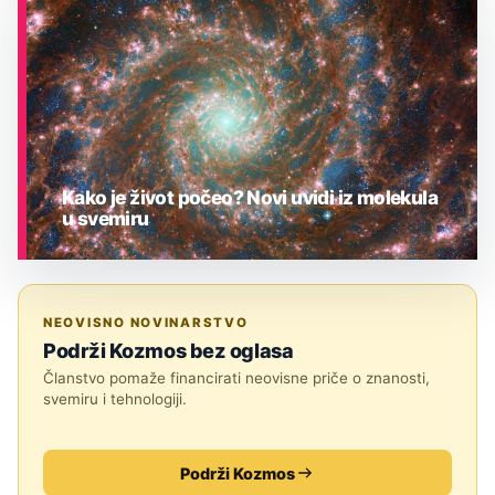
ASTRONOMIJA
Kako je život počeo? Novi uvidi iz molekula
u svemiru
ASTRONOMIJA
NEOVISNO NOVINARSTVO
Podrži Kozmos bez oglasa
Članstvo pomaže financirati neovisne priče o znanosti,
svemiru i tehnologiji.
Podrži Kozmos