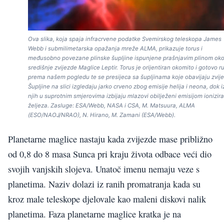
Ova slika, koja spaja infracrvene podatke Svemirskog teleskopa James
Webb i submilimetarska opažanja mreže ALMA, prikazuje torus i
međusobno povezane plinske šupljine ispunjene prašnjavim plinom ok
središnje zvijezde Maglice Leptir. Torus je orijentiran okomito i gotovo 
prema našem pogledu te se presijeca sa šupljinama koje obavijaju zvij
Šupljine na slici izgledaju jarko crveno zbog emisije helija i neona, dok 
njih u suprotnim smjerovima izbijaju mlazovi obilježeni emisijom ionizir
željeza. Zasluge: ESA/Webb, NASA i CSA, M. Matsuura, ALMA
(ESO/NAOJ/NRAO), N. Hirano, M. Zamani (ESA/Webb).
Planetarne maglice nastaju kada zvijezde mase približno
od 0,8 do 8 masa Sunca pri kraju života odbace veći dio
svojih vanjskih slojeva. Unatoč imenu nemaju veze s
planetima. Naziv dolazi iz ranih promatranja kada su
kroz male teleskope djelovale kao maleni diskovi nalik
planetima. Faza planetarne maglice kratka je na