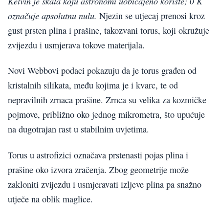
Kelvin je skala koju astronomi uobičajeno koriste; 0 K
označuje apsolutnu nulu.
Njezin se utjecaj prenosi kroz
gust prsten plina i prašine, takozvani torus, koji okružuje
zvijezdu i usmjerava tokove materijala.
Novi Webbovi podaci pokazuju da je torus građen od
kristalnih silikata, među kojima je i kvarc, te od
nepravilnih zrnaca prašine. Zrnca su velika za kozmičke
pojmove, približno oko jednog mikrometra, što upućuje
na dugotrajan rast u stabilnim uvjetima.
Torus u astrofizici označava prstenasti pojas plina i
prašine oko izvora zračenja. Zbog geometrije može
zakloniti zvijezdu i usmjeravati izljeve plina pa snažno
utječe na oblik maglice.