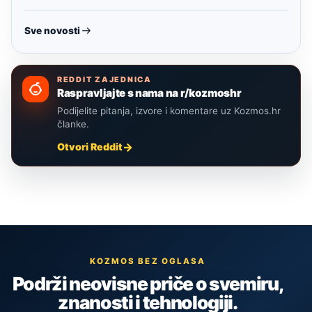
Sve novosti
REDDIT ZAJEDNICA
Raspravljajte s nama na r/kozmoshr
Podijelite pitanja, izvore i komentare uz Kozmos.hr
članke.
Otvori Reddit
KOZMOS BEZ OGLASA
Podrži neovisne priče o svemiru,
znanosti i tehnologiji.