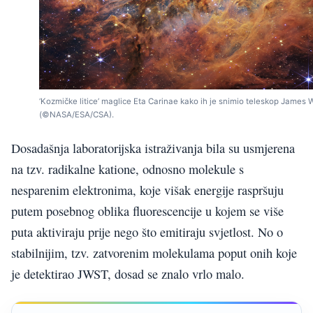
‘Kozmičke litice’ maglice Eta Carinae kako ih je snimio teleskop James
(©NASA/ESA/CSA).
Dosadašnja laboratorijska istraživanja bila su usmjerena
na tzv. radikalne katione, odnosno molekule s
nesparenim elektronima, koje višak energije raspršuju
putem posebnog oblika fluorescencije u kojem se više
puta aktiviraju prije nego što emitiraju svjetlost. No o
stabilnijim, tzv. zatvorenim molekulama poput onih koje
je detektirao JWST, dosad se znalo vrlo malo.