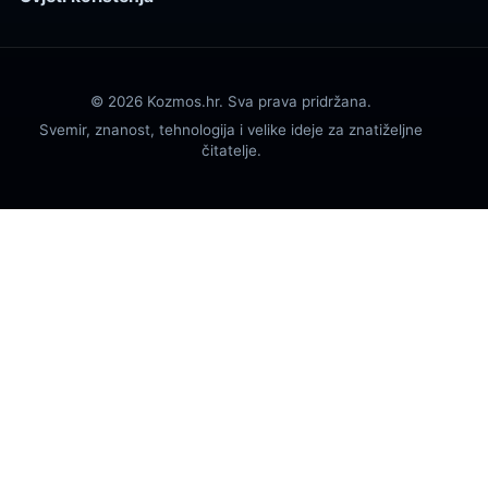
© 2026 Kozmos.hr. Sva prava pridržana.
Svemir, znanost, tehnologija i velike ideje za znatiželjne
čitatelje.