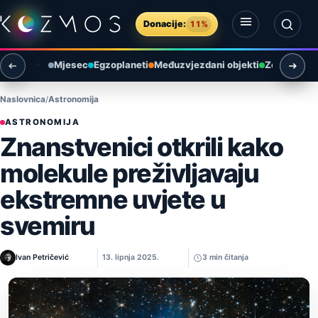
Preskoči na sadržaj
Donacije:
11%
Otvori izbornik
Otvori pretragu
Mjesec
Egzoplaneti
Međuzvjezdani objekti
Zemlja i ok
Naslovnica
Astronomija
ASTRONOMIJA
Znanstvenici otkrili kako
molekule preživljavaju
ekstremne uvjete u
svemiru
Ivan Petričević
13. lipnja 2025.
3 min čitanja