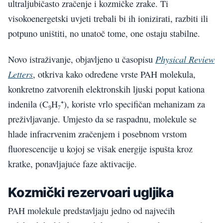
ultraljubičasto zračenje i kozmičke zrake. Ti
visokoenergetski uvjeti trebali bi ih ionizirati, razbiti ili
potpuno uništiti, no unatoč tome, one ostaju stabilne.
Physical Review
Novo istraživanje, objavljeno u časopisu
Letters
, otkriva kako određene vrste PAH molekula,
konkretno zatvorenih elektronskih ljuski poput kationa
indenila (C₉H₇⁺), koriste vrlo specifičan mehanizam za
preživljavanje. Umjesto da se raspadnu, molekule se
hlade infracrvenim zračenjem i posebnom vrstom
fluorescencije u kojoj se višak energije ispušta kroz
kratke, ponavljajuće faze aktivacije.
Kozmički rezervoari ugljika
PAH molekule predstavljaju jedno od najvećih