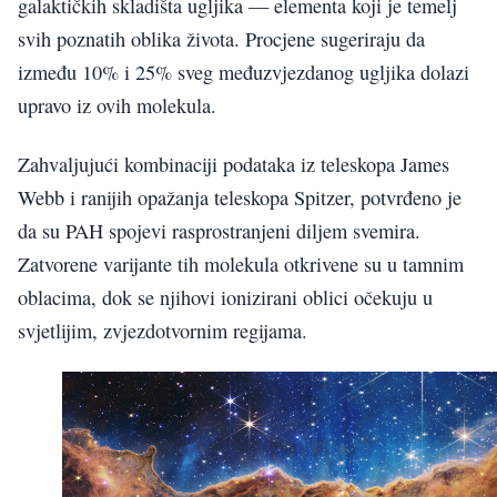
galaktičkih skladišta ugljika — elementa koji je temelj
svih poznatih oblika života. Procjene sugeriraju da
između 10% i 25% sveg međuzvjezdanog ugljika dolazi
upravo iz ovih molekula.
Zahvaljujući kombinaciji podataka iz teleskopa James
Webb i ranijih opažanja teleskopa Spitzer, potvrđeno je
da su PAH spojevi rasprostranjeni diljem svemira.
Zatvorene varijante tih molekula otkrivene su u tamnim
oblacima, dok se njihovi ionizirani oblici očekuju u
svjetlijim, zvjezdotvornim regijama.