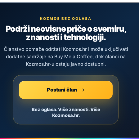
KOZMOS BEZ OGLASA
Podrži neovisne priče o svemiru,
znanosti i tehnologiji.
Članstvo pomaže održati Kozmos.hr i može uključivati
dodatne sadržaje na Buy Me a Coffee, dok članci na
Kozmos.hr-u ostaju javno dostupni.
Postani član
Bez oglasa. Više znanosti. Više
Kozmosa.hr.