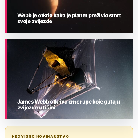
Webb je otkrio kako je planet preživio smrt
svoje zvijezde
ASTRONOMIJA
James Webb otkriva crne rupe koje gutaju
zvijezde u tišini
ASTRONOMIJA
NEOVISNO NOVINARSTVO