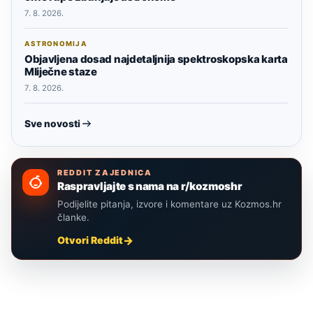
7. 8. 2026.
ASTRONOMIJA
Objavljena dosad najdetaljnija spektroskopska karta
Mliječne staze
7. 8. 2026.
Sve novosti
REDDIT ZAJEDNICA
Raspravljajte s nama na r/kozmoshr
Podijelite pitanja, izvore i komentare uz Kozmos.hr
članke.
Otvori Reddit