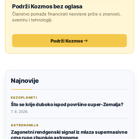
Podrži Kozmos bez oglasa
Članstvo pomaže financirati neovisne priče o znanosti,
svemiru i tehnologiji.
Podrži Kozmos
Najnovije
EGZOPLANETI
Što se krije duboko ispod površine super-Zemalja?
7. 8. 2026.
ASTRONOMIJA
Zagonetni rendgenski signal iz mlaza supermasivne
crne rupe zbunjuje astronome