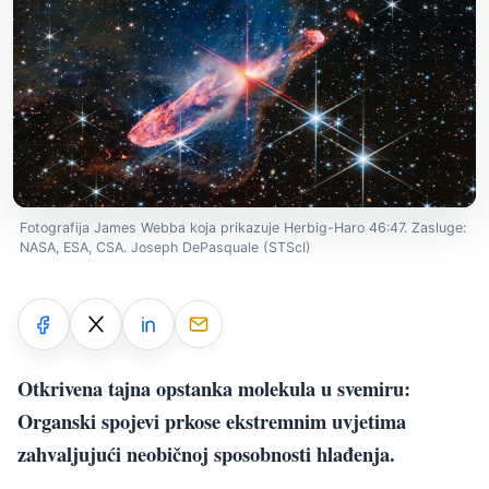
Fotografija James Webba koja prikazuje Herbig-Haro 46:47. Zasluge:
NASA, ESA, CSA. Joseph DePasquale (STScI)
Otkrivena tajna opstanka molekula u svemiru:
Organski spojevi prkose ekstremnim uvjetima
zahvaljujući neobičnoj sposobnosti hlađenja.