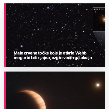
Male crvene točke koje je otkrio Webb
mogle bi biti sjajne jezgre većih galaksija
ASTRONOMIJA