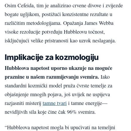
Osim Cefeida, tim je analizirao crvene divove i zvijezde
bogate ugljikom, postižući konzistentne rezultate u
različitim metodologijama. Opažanja James Webba
visoke rezolucije potvrđuju Hubbleovu točnost,
isključujući velike pristranosti kao uzrok neslaganja.
Implikacije za kozmologiju
Hubbleova napetost uporno ukazuje na moguće
praznine u našem razumijevanju svemira.
Iako
standardni kozmički model pruža čvrste temelje za
objašnjenje mnogih pojava, još uvijek ne uspijeva
razjasniti misterij
tamne tvari
i tamne energije—
nevidljivih sila koje čine čak 96% svemira.
“Hubbleova napetost mogla bi upućivati na temeljni