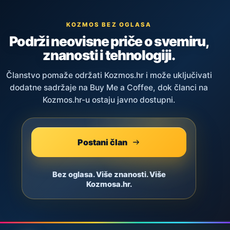
KOZMOS BEZ OGLASA
Podrži neovisne priče o svemiru,
znanosti i tehnologiji.
Članstvo pomaže održati Kozmos.hr i može uključivati
dodatne sadržaje na Buy Me a Coffee, dok članci na
Kozmos.hr-u ostaju javno dostupni.
Postani član
Bez oglasa. Više znanosti. Više
Kozmosa.hr.