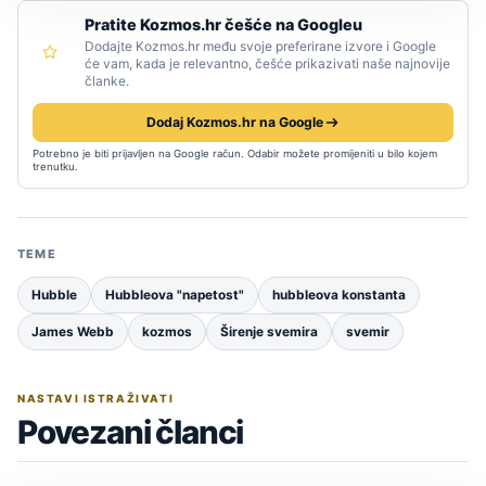
Pratite Kozmos.hr češće na Googleu
Dodajte Kozmos.hr među svoje preferirane izvore i Google
će vam, kada je relevantno, češće prikazivati naše najnovije
članke.
Dodaj Kozmos.hr na Google
Potrebno je biti prijavljen na Google račun. Odabir možete promijeniti u bilo kojem
trenutku.
TEME
Hubble
Hubbleova "napetost"
hubbleova konstanta
James Webb
kozmos
Širenje svemira
svemir
NASTAVI ISTRAŽIVATI
Povezani članci