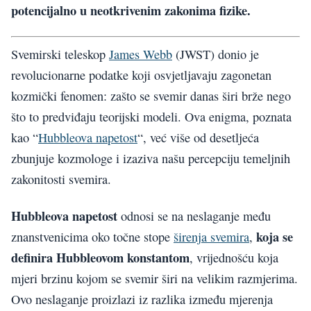
potencijalno u neotkrivenim zakonima fizike.
Svemirski teleskop
James Webb
(JWST) donio je
revolucionarne podatke koji osvjetljavaju zagonetan
kozmički fenomen: zašto se svemir danas širi brže nego
što to predviđaju teorijski modeli. Ova enigma, poznata
kao “
Hubbleova napetost
“, već više od desetljeća
zbunjuje kozmologe i izaziva našu percepciju temeljnih
zakonitosti svemira.
Hubbleova napetost
odnosi se na neslaganje među
koja se
znanstvenicima oko točne stope
širenja svemira
,
definira
Hubbleovom konstantom
, vrijednošću koja
mjeri brzinu kojom se svemir širi na velikim razmjerima.
Ovo neslaganje proizlazi iz razlika između mjerenja