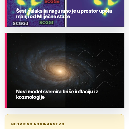
Šest galaksija nagurano je u prostor upola
manji od Mliječne staze
ASTRONOMIJA
Novi model svemira briše inflaciju iz
kozmologije
ASTRONOMIJA
NEOVISNO NOVINARSTVO