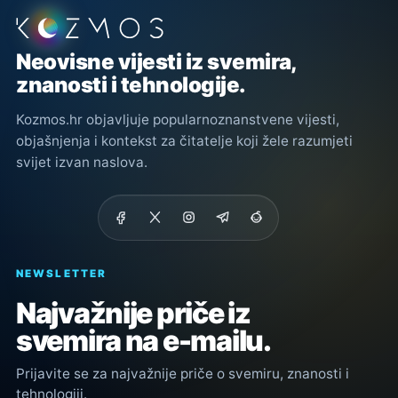
Podnožje stranice
Neovisne vijesti iz svemira,
znanosti i tehnologije.
Kozmos.hr objavljuje popularnoznanstvene vijesti,
objašnjenja i kontekst za čitatelje koji žele razumjeti
svijet izvan naslova.
NEWSLETTER
Najvažnije priče iz
svemira na e-mailu.
Prijavite se za najvažnije priče o svemiru, znanosti i
tehnologiji.