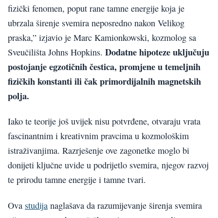
fizički fenomen, poput rane tamne energije koja je
ubrzala širenje svemira neposredno nakon Velikog
praska,” izjavio je Marc Kamionkowski, kozmolog sa
Dodatne hipoteze uključuju
Sveučilišta Johns Hopkins.
postojanje egzotičnih čestica, promjene u temeljnih
fizičkih konstanti ili čak primordijalnih magnetskih
polja.
Iako te teorije još uvijek nisu potvrđene, otvaraju vrata
fascinantnim i kreativnim pravcima u kozmološkim
istraživanjima. Razrješenje ove zagonetke moglo bi
donijeti ključne uvide u podrijetlo svemira, njegov razvoj
te prirodu tamne energije i tamne tvari.
Ova
studija
naglašava da razumijevanje širenja svemira