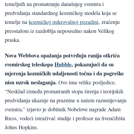
temeljnih na promatranju današnjeg svemira i
predviđanja standardnog kozmičkog modela koja se
temelje na
kozmičkoj mikrovalnoj pozadini
, zračenju
preostalom iz razdoblja neposredno nakon Velikog
praska.
Nova Webbova opažanja potvrđuju ranija otkrića
svemirskog teleskopa
Hubble
, pokazujući da su
mjerenja kozmičkih udaljenosti točna i da pogreške
nisu uzrok neslaganja.
Ovo ima velike posljedice.
“Nesklad između promatranih stopa širenja i teorijskih
predviđanja ukazuje na praznine u našem razumijevanju
svemira,” izjavio je dobitnik Nobelove nagrade Adam
Riess, vodeći istraživač studije i profesor na Sveučilištu
Johns Hopkins.