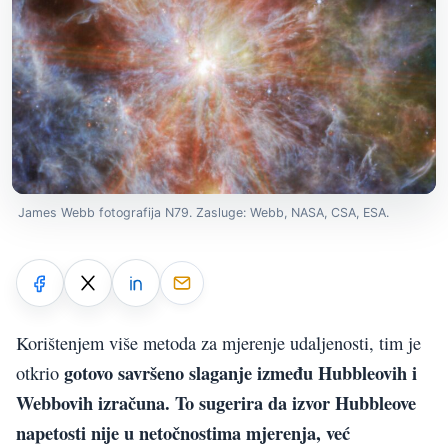
James Webb fotografija N79. Zasluge: Webb, NASA, CSA, ESA.
Korištenjem više metoda za mjerenje udaljenosti, tim je
gotovo savršeno slaganje između Hubbleovih i
otkrio
Webbovih izračuna. To sugerira da izvor Hubbleove
napetosti nije u netočnostima mjerenja, već