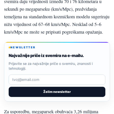
svemira daju vrijednosti između 70 i 76 kilometara u
sekundi po megaparseku (km/s/Mpc), predviđanja
temeljena na standardnom kozmičkom modelu sugeriraju
nižu vrijednost od 67–68 km/s/Mpc. Nesklad od 5–6
km/s/Mpc ne može se pripisati pogreškama opažanja.
NEWSLETTER
Najvažnije priče iz svemira na e-mailu.
Prijavite se za najvažnije priče o svemiru, znanosti i
tehnologiji.
Želim newsletter
Za usporedbu, megaparsek obuhvaća 3,26 milijuna