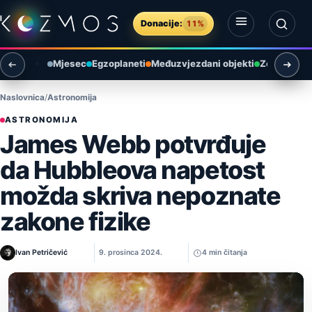
Preskoči na sadržaj
Donacije:
11%
Otvori izbornik
Otvori pretragu
Mjesec
Egzoplaneti
Međuzvjezdani objekti
Zemlja i ok
Naslovnica
Astronomija
ASTRONOMIJA
James Webb potvrđuje
da Hubbleova napetost
možda skriva nepoznate
zakone fizike
Ivan Petričević
9. prosinca 2024.
4 min čitanja