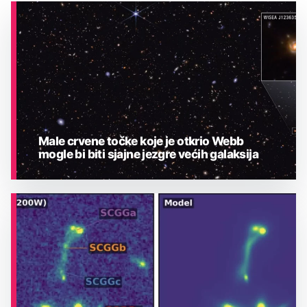
Male crvene točke koje je otkrio Webb
mogle bi biti sjajne jezgre većih galaksija
ASTRONOMIJA