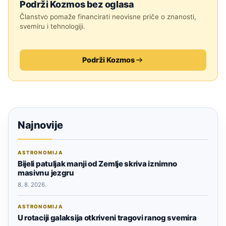
Podrži Kozmos bez oglasa
Članstvo pomaže financirati neovisne priče o znanosti,
svemiru i tehnologiji.
Podrži Kozmos
Najnovije
ASTRONOMIJA
Bijeli patuljak manji od Zemlje skriva iznimno
masivnu jezgru
8. 8. 2026.
ASTRONOMIJA
U rotaciji galaksija otkriveni tragovi ranog svemira