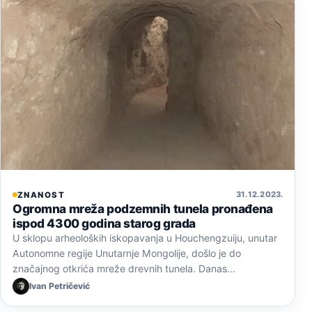
31. 12. 2023.
ZNANOST
Ogromna mreža podzemnih tunela pronađena
ispod 4300 godina starog grada
U sklopu arheoloških iskopavanja u Houchengzuiju, unutar
Autonomne regije Unutarnje Mongolije, došlo je do
značajnog otkrića mreže drevnih tunela. Danas…
Ivan Petričević