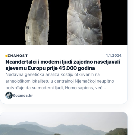
1. 1. 2024.
ZNANOST
Neandertalci i moderni ljudi zajedno naseljavali
sjevernu Europu prije 45.000 godina
Nedavna genetička analiza kostiju otkrivenih na
arheološkom lokalitetu u centralnoj Njemačkoj neupitno
potvrđuje da su moderni ljudi, Homo sapiens, već…
Kozmos.hr