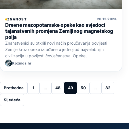
20. 12. 2023.
ZNANOST
Drevne mezopotamske opeke kao svjedoci
tajanstvenih promjena Zemljinog magnetskog
polja
Znanstvenici su otkrili novi način proučavanja povijesti
Zemlje kroz opeke izrađene u jednoj od najvelebnijih
civilizacija u povijesti čovječanstva. Opeke,…
Kozmos.hr
Posts pagination
Prethodna
1
…
48
49
50
…
82
Sljedeća