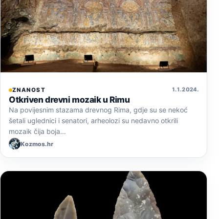
1. 1. 2024.
ZNANOST
Otkriven drevni mozaik u Rimu
Na povijesnim stazama drevnog Rima, gdje su se nekoć
šetali uglednici i senatori, arheolozi su nedavno otkrili
mozaik čija boja…
Kozmos.hr