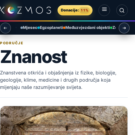
Preskoči na sadržaj
Donacije:
11%
Otvori izbornik
Otvori pretragu
Mjesec
Egzoplaneti
Međuzvjezdani objekti
Zemlja i ok
PODRUČJE
Znanost
Znanstvena otkrića i objašnjenja iz fizike, biologije,
geologije, klime, medicine i drugih područja koja
mijenjaju naše razumijevanje svijeta.