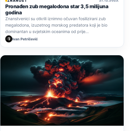
21. 12. 2023.
ZNANOST
Pronađen zub megalodona star 3,5 milijuna
godina
Znanstvenici su otkrili iznimno očuvan fosilizirani zub
megalodona, izuzetnog morskog predatora koji je bio
dominantan u svjetskim oceanima od prije…
Ivan Petričević