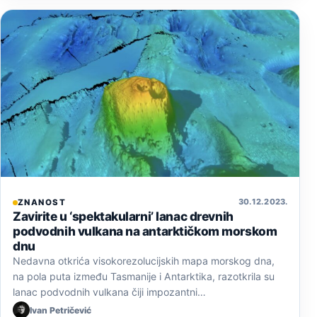
30. 12. 2023.
ZNANOST
Zavirite u ‘spektakularni’ lanac drevnih
podvodnih vulkana na antarktičkom morskom
dnu
Nedavna otkrića visokorezolucijskih mapa morskog dna,
na pola puta između Tasmanije i Antarktika, razotkrila su
lanac podvodnih vulkana čiji impozantni…
Ivan Petričević