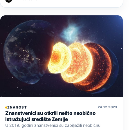
24. 12. 2023.
ZNANOST
Znanstvenici su otkrili nešto neobično
istražujući središte Zemlje
U 2019. godini znanstvenici su zabilježili neobičnu