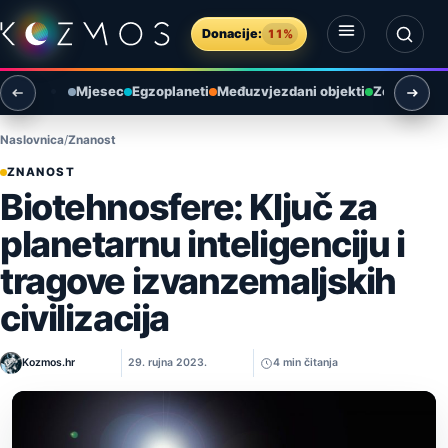
Preskoči na sadržaj
Donacije:
11%
Otvori izbornik
Otvori pretragu
Mjesec
Egzoplaneti
Međuzvjezdani objekti
Zemlja i ok
Naslovnica
Znanost
ZNANOST
Biotehnosfere: Ključ za
planetarnu inteligenciju i
tragove izvanzemaljskih
civilizacija
Kozmos.hr
29. rujna 2023.
4 min čitanja