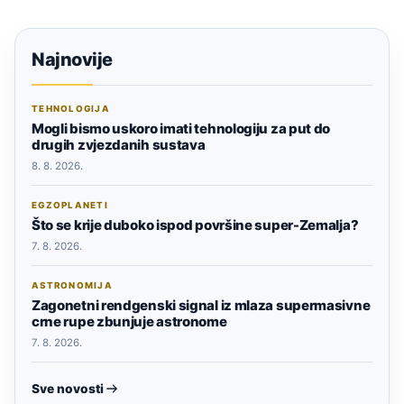
Najnovije
TEHNOLOGIJA
Mogli bismo uskoro imati tehnologiju za put do
drugih zvjezdanih sustava
8. 8. 2026.
EGZOPLANETI
Što se krije duboko ispod površine super-Zemalja?
7. 8. 2026.
ASTRONOMIJA
Zagonetni rendgenski signal iz mlaza supermasivne
crne rupe zbunjuje astronome
7. 8. 2026.
Sve novosti