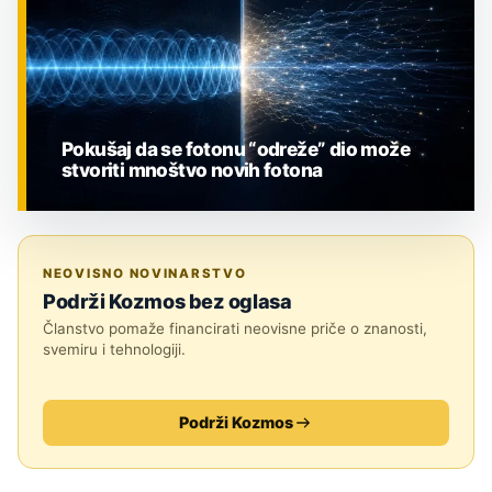
Pokušaj da se fotonu “odreže” dio može
stvoriti mnoštvo novih fotona
ZNANOST
NEOVISNO NOVINARSTVO
Podrži Kozmos bez oglasa
Članstvo pomaže financirati neovisne priče o znanosti,
svemiru i tehnologiji.
Podrži Kozmos