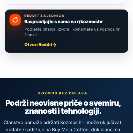
REDDIT ZAJEDNICA
Raspravljajte s nama na r/kozmoshr
Podijelite pitanja, izvore i komentare uz Kozmos.hr
članke.
Otvori Reddit
KOZMOS BEZ OGLASA
Podrži neovisne priče o svemiru,
znanosti i tehnologiji.
Članstvo pomaže održati Kozmos.hr i može uključivati
dodatne sadržaje na Buy Me a Coffee, dok članci na