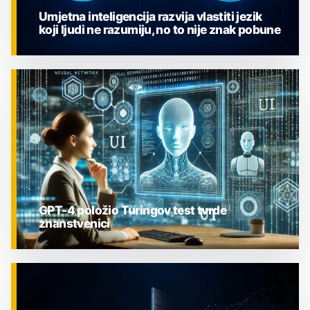
Umjetna inteligencija razvija vlastiti jezik
koji ljudi ne razumiju, no to nije znak pobune
ZNANOST
GPT-4 položio Turingov test tvrde
znanstvenici
ZNANOST