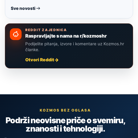
Sve novosti
REDDIT ZAJEDNICA
Raspravljajte s nama na r/kozmoshr
Podijelite pitanja, izvore i komentare uz Kozmos.hr
članke.
Otvori Reddit
KOZMOS BEZ OGLASA
Podrži neovisne priče o svemiru,
znanosti i tehnologiji.