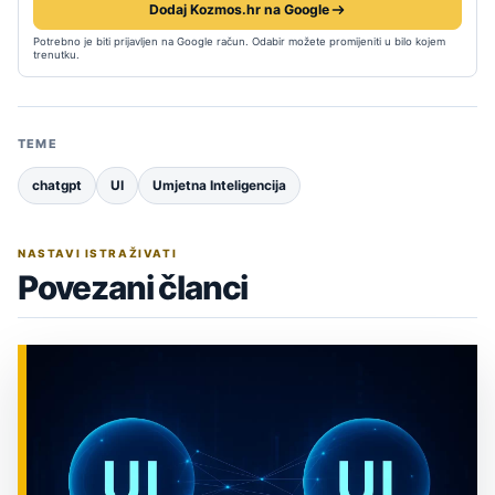
Dodaj Kozmos.hr na Google
Potrebno je biti prijavljen na Google račun. Odabir možete promijeniti u bilo kojem
trenutku.
TEME
chatgpt
UI
Umjetna Inteligencija
NASTAVI ISTRAŽIVATI
Povezani članci