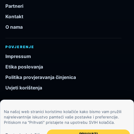
Partneri
Kontakt
O nama
POVJERENJE
Impressum
Etika poslovanja
Politika provjeravanja činjenica
Uvjeti korištenja
Na našoj web stranici koristimo kolačiće kako bismo vam pružili
© 2026 Kozmos.hr. Sva prava pridržana.
najrelevantnije iskustvo pamteći vaše postavke i preferencije.
Pritiskom na "Prihvati" pristajete na upotrebu SVIH kolačića.
Svemir, znanost, tehnologija i velike ideje za znatiželjne
čitatelje.