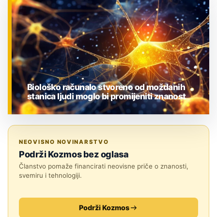
ZNANOST
Biološko računalo stvoreno od moždanih
stanica ljudi moglo bi promijeniti znanost
ZNANOST
NEOVISNO NOVINARSTVO
Podrži Kozmos bez oglasa
Članstvo pomaže financirati neovisne priče o znanosti,
svemiru i tehnologiji.
Podrži Kozmos