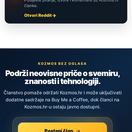
članke.
Otvori Reddit
KOZMOS BEZ OGLASA
Podrži neovisne priče o svemiru,
znanosti i tehnologiji.
Članstvo pomaže održati Kozmos.hr i može uključivati
dodatne sadržaje na Buy Me a Coffee, dok članci na
Kozmos.hr-u ostaju javno dostupni.
Postani član