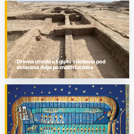
ZNANOST
Drevna utvrda u Egiptu otkrivena pod
ostacima dviju poznatih tvrđava
ZNANOST