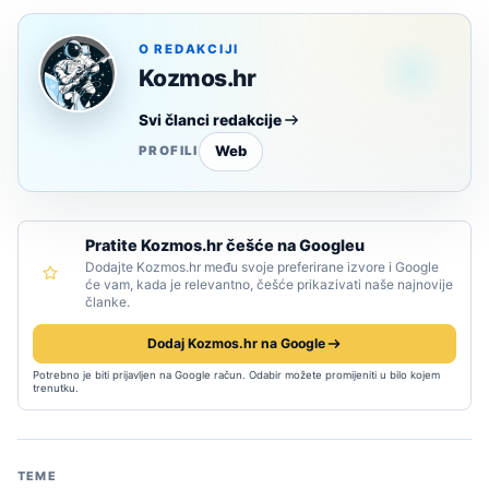
O REDAKCIJI
Kozmos.hr
Svi članci redakcije
Web
PROFILI
Pratite Kozmos.hr češće na Googleu
Dodajte Kozmos.hr među svoje preferirane izvore i Google
će vam, kada je relevantno, češće prikazivati naše najnovije
članke.
Dodaj Kozmos.hr na Google
Potrebno je biti prijavljen na Google račun. Odabir možete promijeniti u bilo kojem
trenutku.
TEME