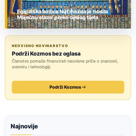
Egipatska božica Nut možda je ‘nosila
Mliječnu stazu’ preko cijelog tijela
ZNANOST
NEOVISNO NOVINARSTVO
Podrži Kozmos bez oglasa
Članstvo pomaže financirati neovisne priče o znanosti,
svemiru i tehnologiji.
Podrži Kozmos
Najnovije