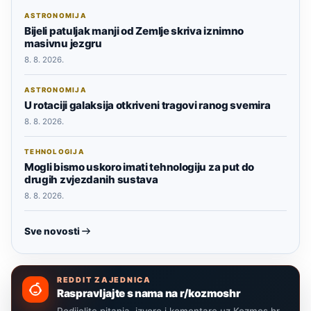
ASTRONOMIJA
Bijeli patuljak manji od Zemlje skriva iznimno
masivnu jezgru
8. 8. 2026.
ASTRONOMIJA
U rotaciji galaksija otkriveni tragovi ranog svemira
8. 8. 2026.
TEHNOLOGIJA
Mogli bismo uskoro imati tehnologiju za put do
drugih zvjezdanih sustava
8. 8. 2026.
Sve novosti
REDDIT ZAJEDNICA
Raspravljajte s nama na r/kozmoshr
Podijelite pitanja, izvore i komentare uz Kozmos.hr