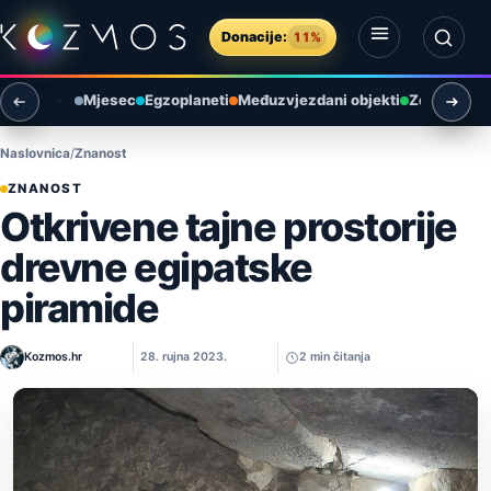
Preskoči na sadržaj
Donacije:
11%
Otvori izbornik
Otvori pretragu
Mjesec
Egzoplaneti
Međuzvjezdani objekti
Zemlja i ok
Naslovnica
Znanost
ZNANOST
Otkrivene tajne prostorije
drevne egipatske
piramide
Kozmos.hr
28. rujna 2023.
2 min čitanja