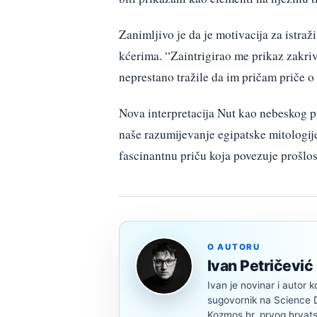
Zanimljivo je da je motivacija za istraž
kćerima. “Zaintrigirao me prikaz zakriv
neprestano tražile da im pričam priče o 
Nova interpretacija Nut kao nebeskog p
naše razumijevanje egipatske mitologij
fascinantnu priču koja povezuje prošl
O AUTORU
Ivan Petričević
Ivan je novinar i autor k
sugovornik na Science Di
Kozmos.hr, prvog hrvats