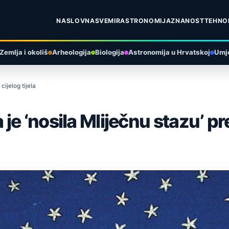
NASLOVNA
SVEMIR
ASTRONOMIJA
ZNANOST
TEHNO
Zemlja i okoliš
Arheologija
Biologija
Astronomija u Hrvatskoj
Umje
cijelog tijela
 ‘nosila Mliječnu stazu’ prek