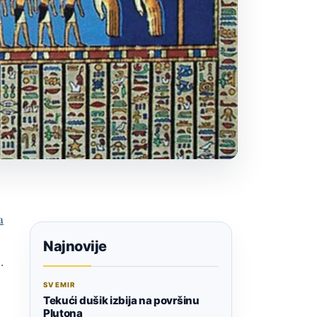
a
Najnovije
.
SVEMIR
Tekući dušik izbija na površinu
Plutona