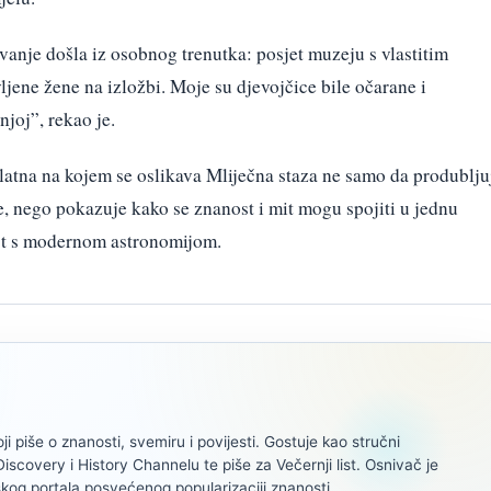
ivanje došla iz osobnog trenutka: posjet muzeju s vlastitim
ljene žene na izložbi. Moje su djevojčice bile očarane i
njoj”, rekao je.
latna na kojem se oslikava Mliječna staza ne samo da produblju
e, nego pokazuje kako se znanost i mit mogu spojiti u jednu
ost s modernom astronomijom.
oji piše o znanosti, svemiru i povijesti. Gostuje kao stručni
scovery i History Channelu te piše za Večernji list. Osnivač je
kog portala posvećenog popularizaciji znanosti.