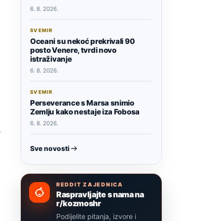
6. 8. 2026.
SVEMIR
Oceani su nekoć prekrivali 90
posto Venere, tvrdi novo
istraživanje
6. 8. 2026.
SVEMIR
Perseverance s Marsa snimio
Zemlju kako nestaje iza Fobosa
6. 8. 2026.
r
Sve novosti
REDDIT ZAJEDNICA
Raspravljajte s nama na
r/kozmoshr
Podijelite pitanja, izvore i