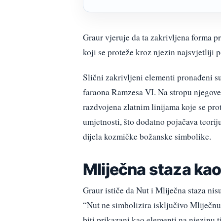
Graur vjeruje da ta zakrivljena forma p
koji se proteže kroz njezin najsvjetliji p
Slični zakrivljeni elementi pronađeni su
faraona Ramzesa VI. Na stropu njegove 
razdvojena zlatnim linijama koje se prot
umjetnosti, što dodatno pojačava teori
dijela kozmičke božanske simbolike.
Mliječna staza kao
Graur ističe da Nut i Mliječna staza nis
“Nut ne simbolizira isključivo Mliječnu
biti prikazani kao elementi na njezinu ti