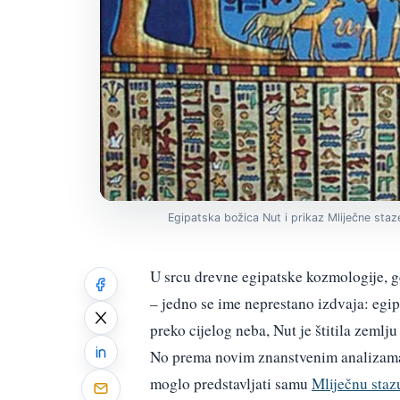
Egipatska božica Nut i prikaz Mliječne staz
U srcu drevne egipatske kozmologije, g
– jedno se ime neprestano izdvaja: egi
preko cijelog neba, Nut je štitila zemlj
No prema novim znanstvenim analizama, 
moglo predstavljati samu
Mliječnu staz