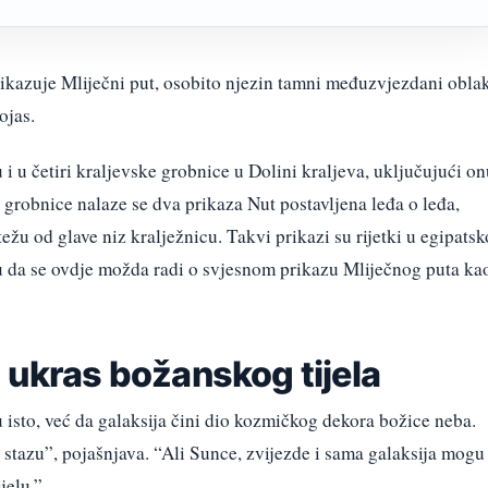
rikazuje Mliječni put, osobito njezin tamni međuzvjezdani obla
ojas.
 i u četiri kraljevske grobnice u Dolini kraljeva, uključujući o
grobnice nalaze se dva prikaza Nut postavljena leđa o leđa,
ežu od glave niz kralježnicu. Takvi prikazi su rijetki u egipatsk
ju da se ovdje možda radi o svjesnom prikazu Mliječnog puta ka
 ukras božanskog tijela
u isto, već da galaksija čini dio kozmičkog dekora božice neba.
 stazu”, pojašnjava. “Ali Sunce, zvijezde i sama galaksija mogu
jelu.”