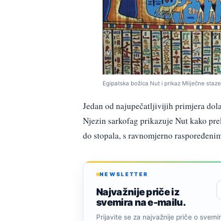
Egipatska božica Nut i prikaz Mliječne staz
Jedan od najupečatljivijih primjera do
Njezin sarkofag prikazuje Nut kako preko
do stopala, s ravnomjerno raspoređenim
NEWSLETTER
Najvažnije priče iz
svemira na e-mailu.
Prijavite se za najvažnije priče o svemiru