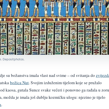
e. Depositphotos.
dje su božanstva imala vlast nad svime – od svitanja do
zvijezd
patska
božica Nut
. Svojim izduženim tijelom koje se pružalo
u od kaosa, gutala Sunce svake večeri i ponovno ga rađala u zoru
možda je imala još dublju kozmičku ulogu: njezino je tijelo
u
.