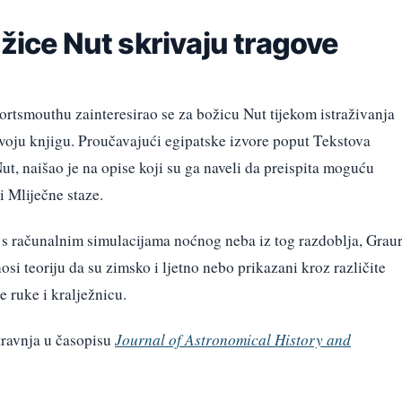
ožice Nut skrivaju tragove
Portsmouthu zainteresirao se za božicu Nut tijekom istraživanja
svoju knjigu. Proučavajući egipatske izvore poput Tekstova
ut, naišao je na opise koji su ga naveli da preispita moguću
 Mliječne staze.
 s računalnim simulacijama noćnog neba iz tog razdoblja, Grau
osi teoriju da su zimsko i ljetno nebo prikazani kroz različite
e ruke i kralježnicu.
travnja u časopisu
Journal of Astronomical History and