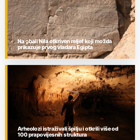
Na obali Nila otkriven reljef koji možda
prikazuje prvog vladara Egipta
ZNANOST
Arheolozi istraživali špilju i otkrili više od
100 prapovijesnih struktura