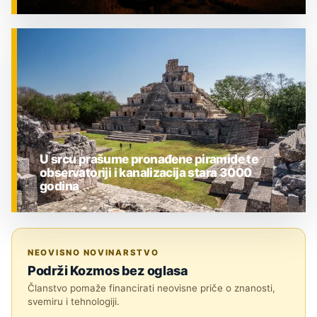
ZNANOST
U srcu prašume pronađene piramide te
observatoriji i kanalizacija stara 3000
godina
ZNANOST
NEOVISNO NOVINARSTVO
Podrži Kozmos bez oglasa
Članstvo pomaže financirati neovisne priče o znanosti,
svemiru i tehnologiji.