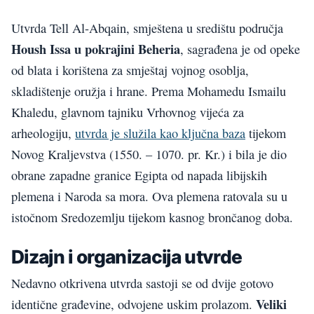
Utvrda Tell Al-Abqain, smještena u središtu područja
Housh Issa u pokrajini Beheria
, sagrađena je od opeke
od blata i korištena za smještaj vojnog osoblja,
skladištenje oružja i hrane. Prema Mohamedu Ismailu
Khaledu, glavnom tajniku Vrhovnog vijeća za
arheologiju,
utvrda je služila kao ključna baza
tijekom
Novog Kraljevstva (1550. – 1070. pr. Kr.) i bila je dio
obrane zapadne granice Egipta od napada libijskih
plemena i Naroda sa mora. Ova plemena ratovala su u
istočnom Sredozemlju tijekom kasnog brončanog doba.
Dizajn i organizacija utvrde
Nedavno otkrivena utvrda sastoji se od dvije gotovo
Veliki
identične građevine, odvojene uskim prolazom.