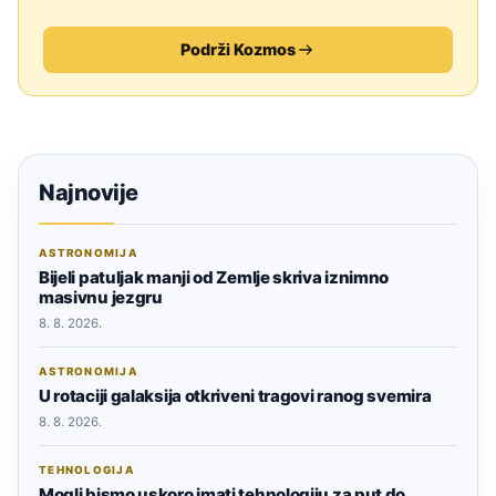
Podrži Kozmos
Najnovije
ASTRONOMIJA
Bijeli patuljak manji od Zemlje skriva iznimno
masivnu jezgru
8. 8. 2026.
ASTRONOMIJA
U rotaciji galaksija otkriveni tragovi ranog svemira
8. 8. 2026.
TEHNOLOGIJA
Mogli bismo uskoro imati tehnologiju za put do