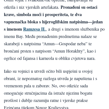
Pronađeni su ostaci
otkrila i niz vjerskih artefakata.
krave, simbola moći i prosperiteta, te dva
vapnenačka bloka s hijeroglifskim natpisima—jedan
s imenom
Ramzesa II.
, a drugi s imenom službenika po
imenu Bay. Među pronađenim predmetima nalaze se
skarabeji s natpisima “Amun—Gospodar neba” te
brončani prsten s natpisom “Amun Horakhty”, kao i
ogrlice od fajansa i karneola u obliku cvjetova nara.
Iako su vojnici u utvrdi očito bili uspješni u svojoj
obrani, iz nepoznatog razloga utvrda je napuštena i s
vremenom pala u zaborav. No, ovo otkriće sada
omogućuje stručnjacima da istraže njezinu bogatu
prošlost i dublje razumiju ratne i vjerske prakse
Egipćana tijekom Novog Kraljevstva.