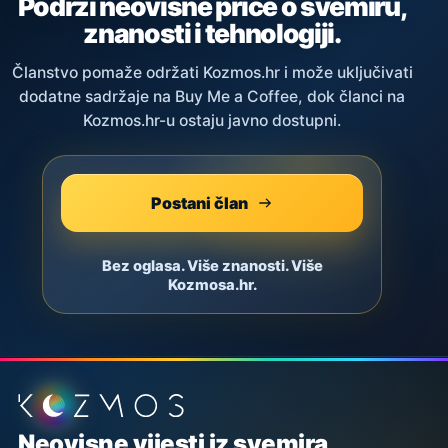
Podrži neovisne priče o svemiru,
znanosti i tehnologiji.
Članstvo pomaže održati Kozmos.hr i može uključivati
dodatne sadržaje na Buy Me a Coffee, dok članci na
Kozmos.hr-u ostaju javno dostupni.
Postani član
Bez oglasa. Više znanosti. Više
Kozmosa.hr.
Podnožje stranice
Neovisne vijesti iz svemira,