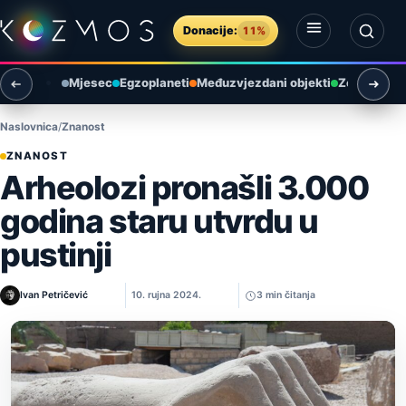
Preskoči na sadržaj
Donacije:
11%
Otvori izbornik
Otvori pretragu
Mjesec
Egzoplaneti
Međuzvjezdani objekti
Zemlja i ok
Naslovnica
Znanost
ZNANOST
Arheolozi pronašli 3.000
godina staru utvrdu u
pustinji
Ivan Petričević
10. rujna 2024.
3 min čitanja