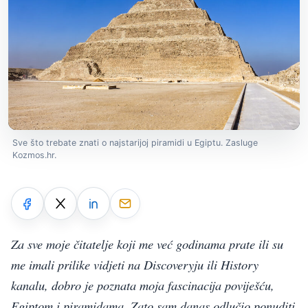
Sve što trebate znati o najstarijoj piramidi u Egiptu. Zasluge
Kozmos.hr.
Za sve moje čitatelje koji me već godinama prate ili su
me imali prilike vidjeti na Discoveryju ili History
kanalu, dobro je poznata moja fascinacija poviješću,
Egiptom i piramidama. Zato sam danas odlučio ponuditi