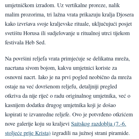
umjetničkom izradom. Uz vertikalne proreze, nalik
malim prozorima, tri lažna vrata prikazuju kralja Djosera
kako izvršava svoje kraljevske rituale, uključujući posjet
svetištu Horusa ili sudjelovanje u ritualnoj utrci tijekom
festivala Heb Sed.
Na površini reljefa vrata primjećuje se delikatna mreža,
nacrtana sivom bojom, kakvu umjetnici koriste za
osnovni nacrt. Iako je na prvi pogled neobično da mreža
ostaje na već dovršenom reljefu, detaljniji pregled
otkriva da nije riječ o radu originalnog umjetnika, već o
kasnijem dodatku drugog umjetnika koji je došao
kopirati te izvanredne reljefe. Ovo je potvrđeno otkrićem
nove galerije koju su kraljevi
Saitskog razdoblja (7.-6.
stoljeće prije Krista)
izgradili na južnoj strani piramide.