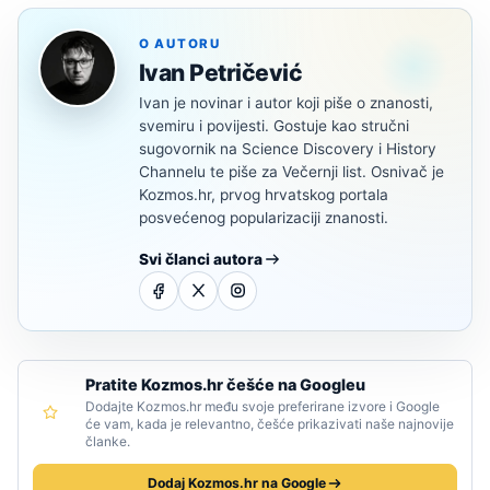
O AUTORU
Ivan Petričević
Ivan je novinar i autor koji piše o znanosti,
svemiru i povijesti. Gostuje kao stručni
sugovornik na Science Discovery i History
Channelu te piše za Večernji list. Osnivač je
Kozmos.hr, prvog hrvatskog portala
posvećenog popularizaciji znanosti.
Svi članci autora
Pratite Kozmos.hr češće na Googleu
Dodajte Kozmos.hr među svoje preferirane izvore i Google
će vam, kada je relevantno, češće prikazivati naše najnovije
članke.
Dodaj Kozmos.hr na Google