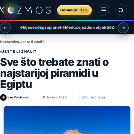
Preskoči na sadržaj
Donacije:
11%
Otvori izbornik
Otvori pretragu
Mjesec
Egzoplaneti
Međuzvjezdani objekti
Zemlja i ok
Naslovnica
Jeste li znali?
JESTE LI ZNALI?
Sve što trebate znati o
najstarijoj piramidi u
Egiptu
Ivan Petričević
8. travnja 2024.
6 min čitanja