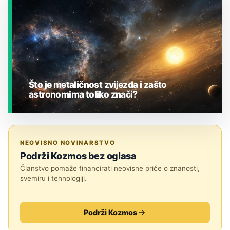
Što je metaličnost zvijezda i zašto
astronomima toliko znači?
JESTE LI ZNALI?
NEOVISNO NOVINARSTVO
Podrži Kozmos bez oglasa
Članstvo pomaže financirati neovisne priče o znanosti,
svemiru i tehnologiji.
Podrži Kozmos