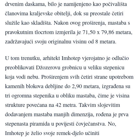
drvenim daskama, bilo je namijenjeno kao počivališta
članovima kraljevske obitelji, dok su preostale četiri
služile kao skladišta. Nakon ovog proširenja, mastaba s
pravokutnim tlocrtom izmjerila je 71,50 x 79,86 metara,
zadržavajući svoju originalnu visinu od 8 metara.
U tom trenutku, arhitekt Imhotep vjerojatno je odlučio
preoblikovati Džozerovu grobnicu u veliku stepenicu
koja vodi nebu. Proširenjem svih četiri strane upotrebom
kamenih blokova debljine do 2,90 metara, izgrađena su
tri ogromna stepenika u obliku mastaba, čime je visina
strukture povećana na 42 metra. Takvim slojevitim
dodavanjem mastaba manjih dimenzija, rođena je prva
stepenasta piramida u povijesti čovječanstva. No,
Imhotep je želio svoje remek-djelo učiniti