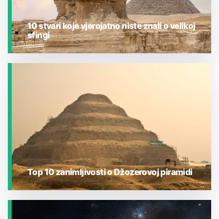
10 stvari koje vjerojatno niste znali o velikoj
sfingi
JESTE LI ZNALI?
Top 10 zanimljivosti o Džozerovoj piramidi
JESTE LI ZNALI?