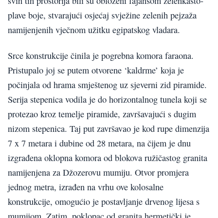
svih tih prostorija bili su obloženi fajansom zelenkasto-
plave boje, stvarajući osjećaj svježine zelenih pejzaža
namijenjenih vječnom užitku egipatskog vladara.
Srce konstrukcije činila je pogrebna komora faraona.
Pristupalo joj se putem otvorene ‘kaldrme’ koja je
počinjala od hrama smještenog uz sjeverni zid piramide.
Serija stepenica vodila je do horizontalnog tunela koji se
protezao kroz temelje piramide, završavajući s dugim
nizom stepenica. Taj put završavao je kod rupe dimenzija
7 x 7 metara i dubine od 28 metara, na čijem je dnu
izgrađena oklopna komora od blokova ružičastog granita
namijenjena za Džozerovu mumiju. Otvor promjera
jednog metra, izrađen na vrhu ove kolosalne
konstrukcije, omogućio je postavljanje drvenog lijesa s
mumijom. Zatim, poklopac od granita hermetički je