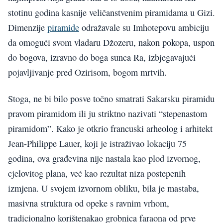
stotinu godina kasnije veličanstvenim piramidama u Gizi.
Dimenzije
piramide
odražavale su Imhotepovu ambiciju
da omogući svom vladaru Džozeru, nakon pokopa, uspon
do bogova, izravno do boga sunca Ra, izbjegavajući
pojavljivanje pred Ozirisom, bogom mrtvih.
Stoga, ne bi bilo posve točno smatrati Sakarsku piramidu
pravom piramidom ili ju striktno nazivati “stepenastom
piramidom”. Kako je otkrio francuski arheolog i arhitekt
Jean-Philippe Lauer, koji je istraživao lokaciju 75
godina, ova građevina nije nastala kao plod izvornog,
cjelovitog plana, već kao rezultat niza postepenih
izmjena. U svojem izvornom obliku, bila je mastaba,
masivna struktura od opeke s ravnim vrhom,
tradicionalno korištenakao grobnica faraona od prve