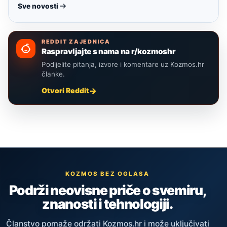
Sve novosti
REDDIT ZAJEDNICA
Raspravljajte s nama na r/kozmoshr
Podijelite pitanja, izvore i komentare uz Kozmos.hr
članke.
Otvori Reddit
KOZMOS BEZ OGLASA
Podrži neovisne priče o svemiru,
znanosti i tehnologiji.
Članstvo pomaže održati Kozmos.hr i može uključivati