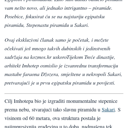
vam nešto novo, ali jednako intrigantno – piramide.
Posebice, fokusirat ću se na najstariju egipatsku
piramidu, Stepenastu piramidu u Sakari.
Ovaj ekskluzivni članak samo je početak, i možete
očekivati još mnogo takvih dubinskih i jedinstvenih
sadržaja na kozmos.hr uskoroTijekom Treće dinastije,
arhitekt Imhotep osmislio je izvanrednu transformaciju
mastabe faraona Džozera, smještene u nekropoli Sakari,
pretvarajući je u prvu egipatsku piramidu u povijesti.
Cilj Imhotepa bio je izgraditi monumentalne stepenice
prema nebu, stvarajući tako slavnu piramidu u
Sakari
. S
visinom od 60 metara, ova struktura postala je
najimpresivnija građevina u to doba, nadmašena tek