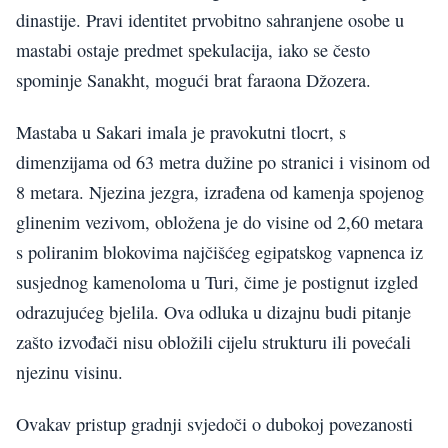
dinastije. Pravi identitet prvobitno sahranjene osobe u
mastabi ostaje predmet spekulacija, iako se često
spominje Sanakht, mogući brat faraona Džozera.
Mastaba u Sakari imala je pravokutni tlocrt, s
dimenzijama od 63 metra dužine po stranici i visinom od
8 metara. Njezina jezgra, izrađena od kamenja spojenog
glinenim vezivom, obložena je do visine od 2,60 metara
s poliranim blokovima najčišćeg egipatskog vapnenca iz
susjednog kamenoloma u Turi, čime je postignut izgled
odrazujućeg bjelila. Ova odluka u dizajnu budi pitanje
zašto izvođači nisu obložili cijelu strukturu ili povećali
njezinu visinu.
Ovakav pristup gradnji svjedoči o dubokoj povezanosti